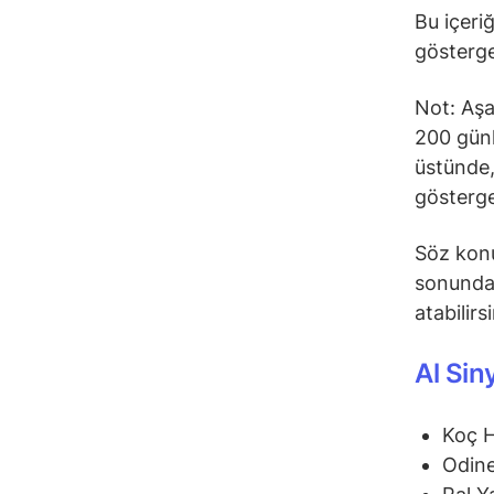
Bu içeri
gösterge
Not: Aşa
200 günl
üstünde,
gösterge
Söz konu
sonunda 
atabilirs
Al Sin
Koç 
Odine