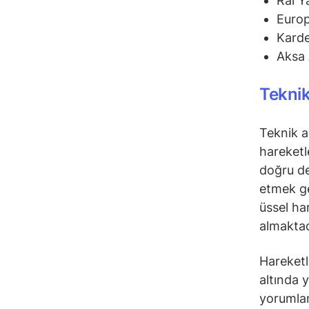
Ral Y
Euro
Karde
Aksa 
Teknik
Teknik a
hareketl
doğru de
etmek ge
üssel ha
almaktad
Hareketli
altında 
yorumlana