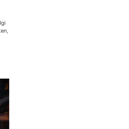
lgi
ken,