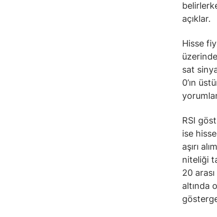
belirler
açıklar.
Hisse fi
üzerinde
sat siny
0’ın üst
yorumlan
RSI göst
ise hiss
aşırı alı
niteliği 
20 arası
altında 
gösterge