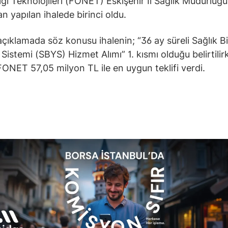
lgi Teknolojileri (FONET) Eskişehir İl Sağlık Müdürlüğü
n yapılan ihalede birinci oldu.
açıklamada söz konusu ihalenin; “36 ay süreli Sağlık Bi
Sistemi (SBYS) Hizmet Alımı” 1. kısmı olduğu belirtilir
FONET 57,05 milyon TL ile en uygun teklifi verdi.