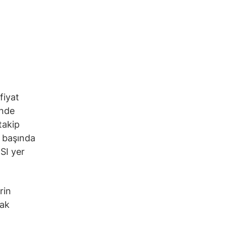
fiyat
inde
takip
n başında
SI yer
rin
rak