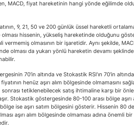
ken, MACD, fiyat hareketinin hangi yönde eğilimde ol
yatının, 9, 21, 50 ve 200 günlük üssel hareketli ortalam
 olması hissenin, yükseliş hareketinde olduğunu göste
ali vermemiş olmasının bir işaretidir. Aynı şekilde, MAC
ünde olması da yukarı yönlü hareketin devamı şeklinde
abilir.
ergesinin 70’in altında ve Stokastik RSI’ın 70’in altınd
e fiyatının henüz aşırı alım bölgesinde olmamasını sağl
m sonrası tetiklenebilecek satış ihtimaline karşı bir önl
taşır. Stokastik göstergesinde 80-100 arası bölge aşırı 
 bölge ise aşırı satım bölgesini gösterir. Hissenin 80 d
olması aşırı alım bölgesinde olmaması adına önemli bir
dir.