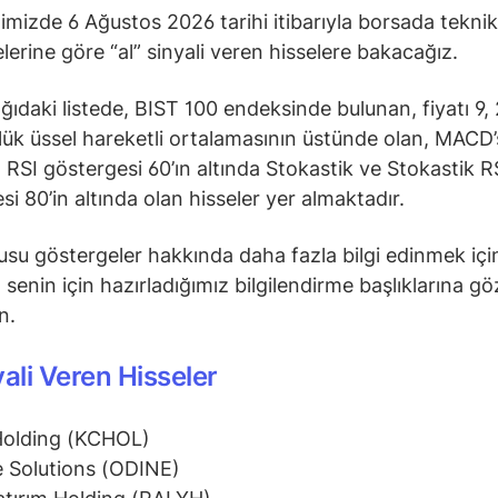
ğimizde 6 Ağustos 2026 tarihi itibarıyla borsada teknik
lerine göre “al” sinyali veren hisselere bakacağız.
ğıdaki listede, BIST 100 endeksinde bulunan, fiyatı 9, 
ük üssel hareketli ortalamasının üstünde olan, MACD’s
 RSI göstergesi 60’ın altında Stokastik ve Stokastik R
si 80’in altında olan hisseler yer almaktadır.
su göstergeler hakkında daha fazla bilgi edinmek içi
senin için hazırladığımız bilgilendirme başlıklarına gö
in.
yali Veren Hisseler
Holding (KCHOL)
 Solutions (ODINE)