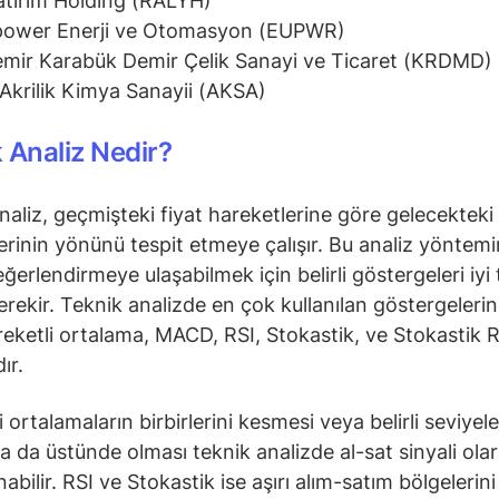
atırım Holding (RALYH)
power Enerji ve Otomasyon (EUPWR)
mir Karabük Demir Çelik Sanayi ve Ticaret (KRDMD)
Akrilik Kimya Sanayii (AKSA)
 Analiz Nedir?
naliz, geçmişteki fiyat hareketlerine göre gelecekteki 
erinin yönünü tespit etmeye çalışır. Bu analiz yöntem
ğerlendirmeye ulaşabilmek için belirli göstergeleri iyi 
rekir. Teknik analizde en çok kullanılan göstergeleri
reketli ortalama, MACD, RSI, Stokastik, ve Stokastik R
ır.
 ortalamaların birbirlerini kesmesi veya belirli seviyele
ya da üstünde olması teknik analizde al-sat sinyali ola
bilir. RSI ve Stokastik ise aşırı alım-satım bölgelerini