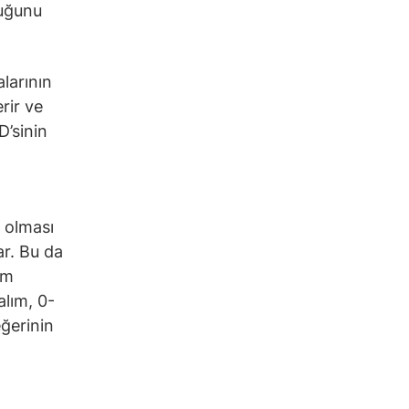
duğunu
alarının
rir ve
D’sinin
a olması
ar. Bu da
em
alım, 0-
eğerinin