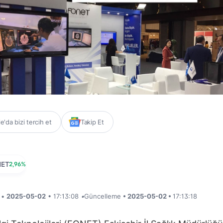
'da bizi tercih et
Takip Et
NET
2,96%
i •
2025-05-02
• 17:13:08
•
Güncelleme
• 2025-05-02 •
17:13:18