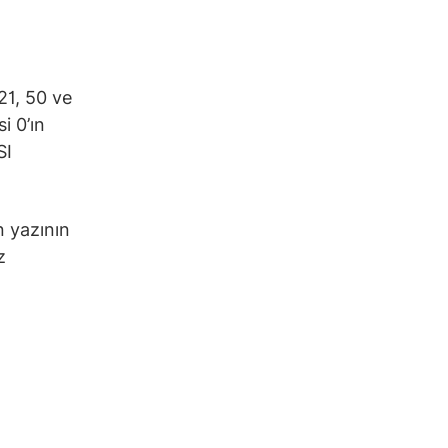
21, 50 ve
i 0’ın
SI
n yazının
z