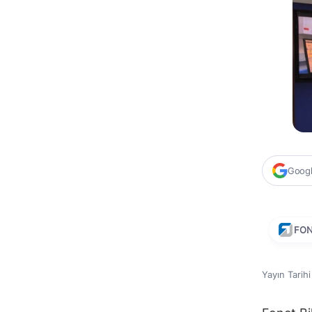
Google
FO
Yayın Tarih