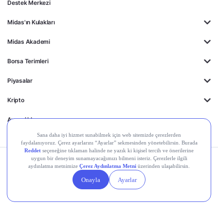
Destek Merkezi
Midas'ın Kulakları
Midas Akademi
Borsa Terimleri
Piyasalar
Kripto
Ayrıcalıklar
Kişisel Verilerin
Gizlilik
Yasal
Çerez
Korunması
Politikası
Duyurular
Ayarları
© 2026 Midas Finansal Teknolojiler A.Ş. Tüm hakları saklıdır.