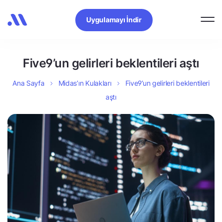
Uygulamayı İndir
Five9’un gelirleri beklentileri aştı
Ana Sayfa
Midas’ın Kulakları
Five9’un gelirleri beklentileri
aştı