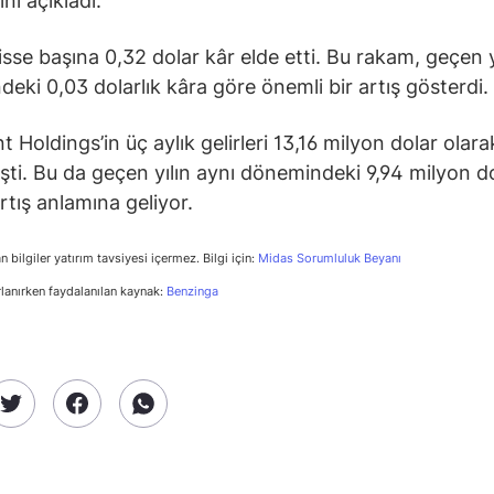
nı açıkladı.
hisse başına 0,32 dolar kâr elde etti. Bu rakam, geçen y
eki 0,03 dolarlık kâra göre önemli bir artış gösterdi.
t Holdings’in üç aylık gelirleri 13,16 milyon dolar olara
şti. Bu da geçen yılın aynı dönemindeki 9,94 milyon d
rtış anlamına geliyor.
n bilgiler yatırım tavsiyesi içermez. Bilgi için:
Midas Sorumluluk Beyanı
rlanırken faydalanılan kaynak:
Benzinga