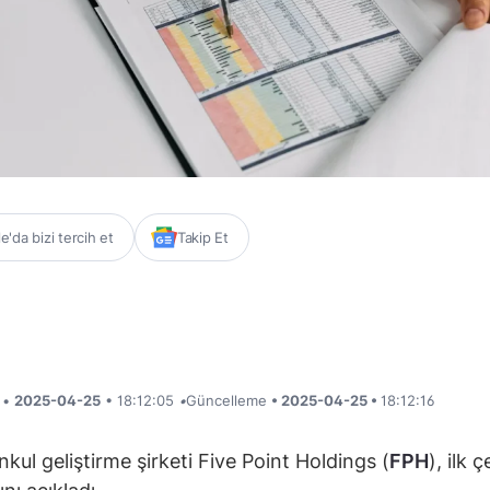
'da bizi tercih et
Takip Et
i •
2025-04-25
• 18:12:05
•
Güncelleme
• 2025-04-25 •
18:12:16
kul geliştirme şirketi Five Point Holdings (
FPH
), ilk 