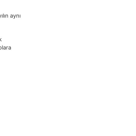
ılın aynı
k
olara