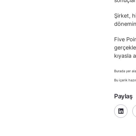
sonuçları
Şirket, 
dönemind
Five Poin
gerçekle
kıyasla a
Burada yer ala
Bu içerik hazı
Paylaş