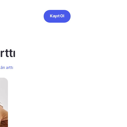
Kayıt Ol
rttı
rı arttı