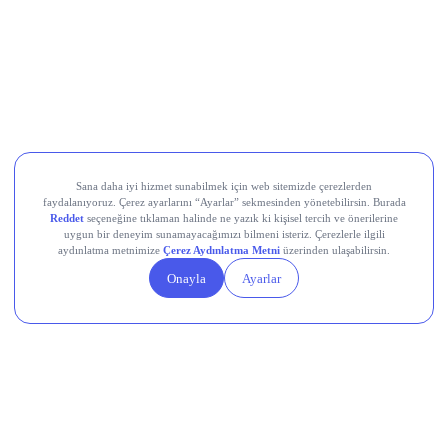
Koç Holding (KCHOL)
Odine Solutions (ODINE)
Ral Yatırım Holding (RALYH)
Europower Enerji ve Otomasyon (EUPWR)
Kardemir Karabük Demir Çelik Sanayi ve Ticaret (KRDMD)
Aksa Akrilik Kimya Sanayii (AKSA)
Teknik Analiz Nedir?