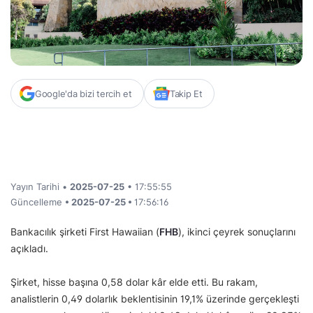
Google'da bizi tercih et
Takip Et
Yayın Tarihi •
2025-07-25
• 17:55:55
Güncelleme
• 2025-07-25 •
17:56:16
Bankacılık şirketi First Hawaiian (
FHB
), ikinci çeyrek sonuçlarını
açıkladı.
Şirket, hisse başına 0,58 dolar kâr elde etti. Bu rakam,
analistlerin 0,49 dolarlık beklentisinin 19,1% üzerinde gerçekleşti