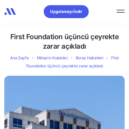
Uygulamayı İndir
First Foundation üçüncü çeyrekte
zarar açıkladı
Ana Sayfa
Midas’ın Kulakları
Borsa Haberleri
First
Foundation üçüncü çeyrekte zarar açıkladı