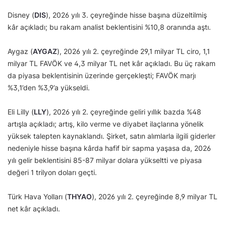
Disney (
DIS
), 2026 yılı 3. çeyreğinde hisse başına düzeltilmiş
kâr açıkladı; bu rakam analist beklentisini %10,8 oranında aştı.
Aygaz (
AYGAZ
), 2026 yılı 2. çeyreğinde 29,1 milyar TL ciro, 1,1
milyar TL FAVÖK ve 4,3 milyar TL net kâr açıkladı. Bu üç rakam
da piyasa beklentisinin üzerinde gerçekleşti; FAVÖK marjı
%3,1’den %3,9’a yükseldi.
Eli Lilly (
LLY
), 2026 yılı 2. çeyreğinde geliri yıllık bazda %48
artışla açıkladı; artış, kilo verme ve diyabet ilaçlarına yönelik
yüksek talepten kaynaklandı. Şirket, satın alımlarla ilgili giderler
nedeniyle hisse başına kârda hafif bir sapma yaşasa da, 2026
yılı gelir beklentisini 85-87 milyar dolara yükseltti ve piyasa
değeri 1 trilyon doları geçti.
Türk Hava Yolları (
THYAO
), 2026 yılı 2. çeyreğinde 8,9 milyar TL
net kâr açıkladı.