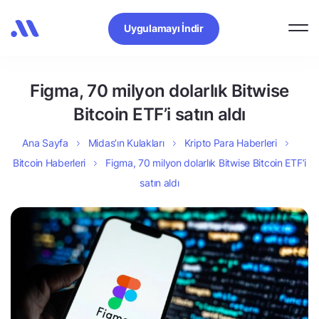
Uygulamayı İndir
Figma, 70 milyon dolarlık Bitwise
Bitcoin ETF’i satın aldı
Ana Sayfa
Midas’ın Kulakları
Kripto Para Haberleri
Bitcoin Haberleri
Figma, 70 milyon dolarlık Bitwise Bitcoin ETF’i
satın aldı