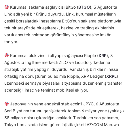
Kurumsal saklama sağlayıcısı BitGo (
BTGO
), 3 Ağustos’ta
Link adlı yeni bir ürünü duyurdu. Link, kurumsal müşterilerin
çeşitli borsalardaki hesaplarını BitGo’nun saklama platformuyla
tek bir arayüzde birleştirerek, hazine ve trading ekiplerinin
varlıklarını tek noktadan görüntüleyip yönetmesine imkân
tanıyor.
Kurumsal blok zinciri altyapı sağlayıcısı Ripple (
XRP
), 3
Ağustos’ta İngiltere merkezli ZILO ve Licuido şirketlerine
stratejik yatırım yaptığını duyurdu. Var olan iş birliklerini hisse
ortaklığına dönüştüren bu adımla Ripple, XRP Ledger (
XRPL
)
üzerindeki sermaye piyasaları altyapısına düzenlenmiş transfer
acenteliği, ihraç ve teminat mobilitesi ekliyor.
Japonya’nın yene endeksli stablecoin’i JPYC, 6 Ağustos’ta
Seri B yatırım turunu genişleterek toplam 6 milyar yene (yaklaşık
38 milyon dolar) çıkardığını açıkladı. Turdaki en son yatırımcı,
Tokyo borsasında işlem gören lojistik şirketi AZ-COM Maruwa