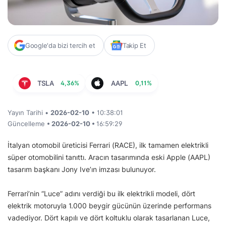
Google'da bizi tercih et
Takip Et
TSLA
4,36%
AAPL
0,11%
Yayın Tarihi •
2026-02-10
• 10:38:01
Güncelleme
• 2026-02-10 •
16:59:29
İtalyan otomobil üreticisi Ferrari (RACE), ilk tamamen elektrikli
süper otomobilini tanıttı. Aracın tasarımında eski Apple (AAPL)
tasarım başkanı Jony Ive’ın imzası bulunuyor.
Ferrari’nin “Luce” adını verdiği bu ilk elektrikli modeli, dört
elektrik motoruyla 1.000 beygir gücünün üzerinde performans
vadediyor. Dört kapılı ve dört koltuklu olarak tasarlanan Luce,