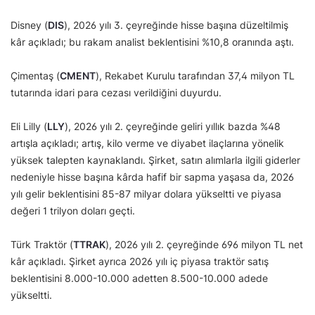
Disney (
DIS
), 2026 yılı 3. çeyreğinde hisse başına düzeltilmiş
kâr açıkladı; bu rakam analist beklentisini %10,8 oranında aştı.
Çimentaş (
CMENT
), Rekabet Kurulu tarafından 37,4 milyon TL
tutarında idari para cezası verildiğini duyurdu.
Eli Lilly (
LLY
), 2026 yılı 2. çeyreğinde geliri yıllık bazda %48
artışla açıkladı; artış, kilo verme ve diyabet ilaçlarına yönelik
yüksek talepten kaynaklandı. Şirket, satın alımlarla ilgili giderler
nedeniyle hisse başına kârda hafif bir sapma yaşasa da, 2026
yılı gelir beklentisini 85-87 milyar dolara yükseltti ve piyasa
değeri 1 trilyon doları geçti.
Türk Traktör (
TTRAK
), 2026 yılı 2. çeyreğinde 696 milyon TL net
kâr açıkladı. Şirket ayrıca 2026 yılı iç piyasa traktör satış
beklentisini 8.000-10.000 adetten 8.500-10.000 adede
yükseltti.