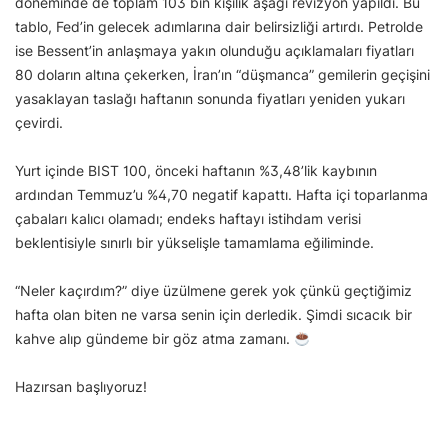
döneminde de toplam 103 bin kişilik aşağı revizyon yapıldı. Bu
tablo, Fed’in gelecek adımlarına dair belirsizliği artırdı. Petrolde
ise Bessent’in anlaşmaya yakın olunduğu açıklamaları fiyatları
80 doların altına çekerken, İran’ın “düşmanca” gemilerin geçişini
yasaklayan taslağı haftanın sonunda fiyatları yeniden yukarı
çevirdi.
Yurt içinde BIST 100, önceki haftanın %3,48’lik kaybının
ardından Temmuz’u %4,70 negatif kapattı. Hafta içi toparlanma
çabaları kalıcı olamadı; endeks haftayı istihdam verisi
beklentisiyle sınırlı bir yükselişle tamamlama eğiliminde.
“Neler kaçırdım?” diye üzülmene gerek yok çünkü geçtiğimiz
hafta olan biten ne varsa senin için derledik. Şimdi sıcacık bir
kahve alıp gündeme bir göz atma zamanı.
Hazırsan başlıyoruz!