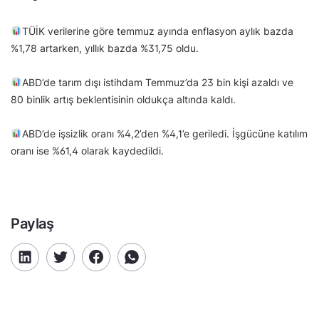
TÜİK verilerine göre temmuz ayında enflasyon aylık bazda
%1,78 artarken, yıllık bazda %31,75 oldu.
ABD’de tarım dışı istihdam Temmuz’da 23 bin kişi azaldı ve
80 binlik artış beklentisinin oldukça altında kaldı.
ABD’de işsizlik oranı %4,2’den %4,1’e geriledi. İşgücüne katılım
oranı ise %61,4 olarak kaydedildi.
Paylaş