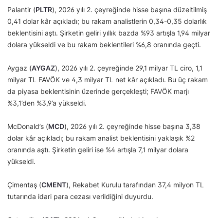
Palantir (
PLTR
), 2026 yılı 2. çeyreğinde hisse başına düzeltilmiş
0,41 dolar kâr açıkladı; bu rakam analistlerin 0,34-0,35 dolarlık
beklentisini aştı. Şirketin geliri yıllık bazda %93 artışla 1,94 milyar
dolara yükseldi ve bu rakam beklentileri %6,8 oranında geçti.
Aygaz (
AYGAZ
), 2026 yılı 2. çeyreğinde 29,1 milyar TL ciro, 1,1
milyar TL FAVÖK ve 4,3 milyar TL net kâr açıkladı. Bu üç rakam
da piyasa beklentisinin üzerinde gerçekleşti; FAVÖK marjı
%3,1’den %3,9’a yükseldi.
McDonald’s (
MCD
), 2026 yılı 2. çeyreğinde hisse başına 3,38
dolar kâr açıkladı; bu rakam analist beklentisini yaklaşık %2
oranında aştı. Şirketin geliri ise %4 artışla 7,1 milyar dolara
yükseldi.
Çimentaş (
CMENT
), Rekabet Kurulu tarafından 37,4 milyon TL
tutarında idari para cezası verildiğini duyurdu.