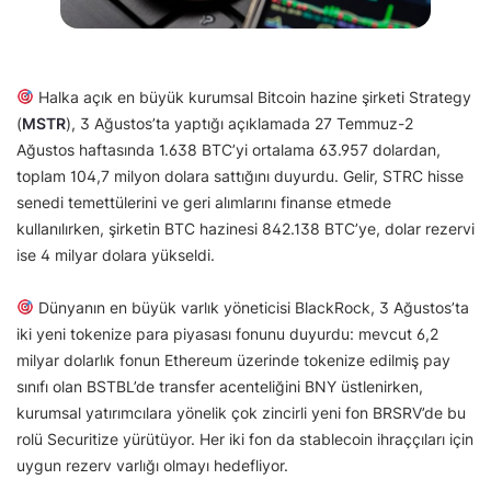
Halka açık en büyük kurumsal Bitcoin hazine şirketi Strategy
(
MSTR
), 3 Ağustos’ta yaptığı açıklamada 27 Temmuz-2
Ağustos haftasında 1.638 BTC’yi ortalama 63.957 dolardan,
toplam 104,7 milyon dolara sattığını duyurdu. Gelir, STRC hisse
senedi temettülerini ve geri alımlarını finanse etmede
kullanılırken, şirketin BTC hazinesi 842.138 BTC’ye, dolar rezervi
ise 4 milyar dolara yükseldi.
Dünyanın en büyük varlık yöneticisi BlackRock, 3 Ağustos’ta
iki yeni tokenize para piyasası fonunu duyurdu: mevcut 6,2
milyar dolarlık fonun Ethereum üzerinde tokenize edilmiş pay
sınıfı olan BSTBL’de transfer acenteliğini BNY üstlenirken,
kurumsal yatırımcılara yönelik çok zincirli yeni fon BRSRV’de bu
rolü Securitize yürütüyor. Her iki fon da stablecoin ihraççıları için
uygun rezerv varlığı olmayı hedefliyor.