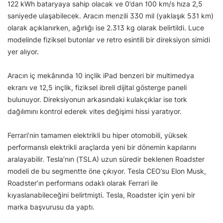
122 kWh bataryaya sahip olacak ve 0’dan 100 km/s hıza 2,5
saniyede ulaşabilecek. Aracın menzili 330 mil (yaklaşık 531 km)
olarak açıklanırken, ağırlığı ise 2.313 kg olarak belirtildi. Luce
modelinde fiziksel butonlar ve retro esintili bir direksiyon simidi
yer alıyor.
Aracın iç mekânında 10 inçlik iPad benzeri bir multimedya
ekranı ve 12,5 inçlik, fiziksel ibreli dijital gösterge paneli
bulunuyor. Direksiyonun arkasındaki kulakçıklar ise tork
dağılımını kontrol ederek vites değişimi hissi yaratıyor.
Ferrari’nin tamamen elektrikli bu hiper otomobili, yüksek
performanslı elektrikli araçlarda yeni bir dönemin kapılarını
aralayabilir. Tesla’nın (TSLA) uzun süredir beklenen Roadster
modeli de bu segmentte öne çıkıyor. Tesla CEO’su Elon Musk,
Roadster’ın performans odaklı olarak Ferrari ile
kıyaslanabileceğini belirtmişti. Tesla, Roadster için yeni bir
marka başvurusu da yaptı.