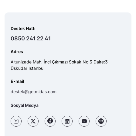
Destek Hattı
0850 241 22 41
Adres
Altunizade Mah. İnci Çıkmazı Sokak No:3 Daire:3
Üsküdar İstanbul
E-mail
destek@getmidas.com
Sosyal Medya