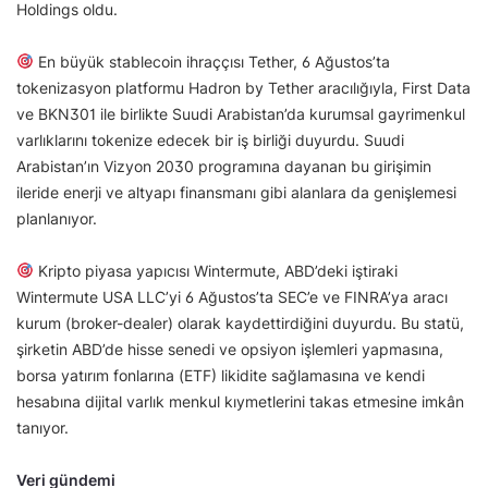
Holdings oldu.
En büyük stablecoin ihraççısı Tether, 6 Ağustos’ta
tokenizasyon platformu Hadron by Tether aracılığıyla, First Data
ve BKN301 ile birlikte Suudi Arabistan’da kurumsal gayrimenkul
varlıklarını tokenize edecek bir iş birliği duyurdu. Suudi
Arabistan’ın Vizyon 2030 programına dayanan bu girişimin
ileride enerji ve altyapı finansmanı gibi alanlara da genişlemesi
planlanıyor.
Kripto piyasa yapıcısı Wintermute, ABD’deki iştiraki
Wintermute USA LLC’yi 6 Ağustos’ta SEC’e ve FINRA’ya aracı
kurum (broker-dealer) olarak kaydettirdiğini duyurdu. Bu statü,
şirketin ABD’de hisse senedi ve opsiyon işlemleri yapmasına,
borsa yatırım fonlarına (ETF) likidite sağlamasına ve kendi
hesabına dijital varlık menkul kıymetlerini takas etmesine imkân
tanıyor.
Veri gündemi