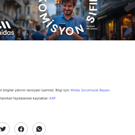
n bilgiler yatırım tavsiyesi içermez. Bilgi için:
Midas Sorumluluk Beyanı
rlanırken faydalanılan kaynaklar:
KAP