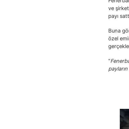
Fenerba
ve şirke
payı satt
Buna gör
özel emi
gerçekle
“
Fenerba
payların