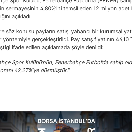
hçe Spor Kulübü, Fenerbahçe Futbol’da (FENER) sahi
tin sermayesinin 4,80%’ini temsil eden 12 milyon adet
ığını açıkladı.
e söz konusu payların satışı yabancı bir kurumsal yat
r yöntemiyle gerçekleştirildi. Pay satış fiyatının 46,10
ştiği ifade edilen açıklamada şöyle denildi:
hçe Spor Kulübü’nün, Fenerbahçe Futbol’da sahip ol
 oranı 62,27%’ye düşmüştür.
“