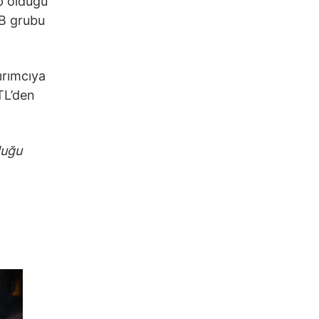
p olduğu
 B grubu
ırımcıya
 TL’den
duğu