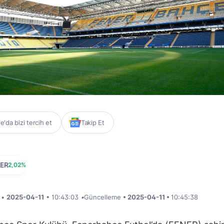
'da bizi tercih et
Takip Et
ER
2,02%
i •
2025-04-11
• 10:43:03
•
Güncelleme
• 2025-04-11 •
10:45:38