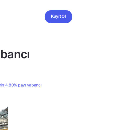
Kayıt Ol
abancı
nin 4,80% payı yabancı