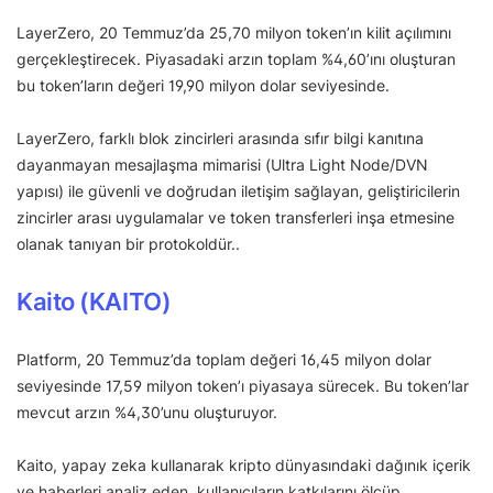
LayerZero, 20 Temmuz’da 25,70 milyon token’ın kilit açılımını
gerçekleştirecek. Piyasadaki arzın toplam %4,60’ını oluşturan
bu token’ların değeri 19,90 milyon dolar seviyesinde.
LayerZero, farklı blok zincirleri arasında sıfır bilgi kanıtına
dayanmayan mesajlaşma mimarisi (Ultra Light Node/DVN
yapısı) ile güvenli ve doğrudan iletişim sağlayan, geliştiricilerin
zincirler arası uygulamalar ve token transferleri inşa etmesine
olanak tanıyan bir protokoldür..
Kaito (KAITO)
Platform, 20 Temmuz’da toplam değeri 16,45 milyon dolar
seviyesinde 17,59 milyon token’ı piyasaya sürecek. Bu token’lar
mevcut arzın %4,30’unu oluşturuyor.
Kaito, yapay zeka kullanarak kripto dünyasındaki dağınık içerik
ve haberleri analiz eden, kullanıcıların katkılarını ölçüp