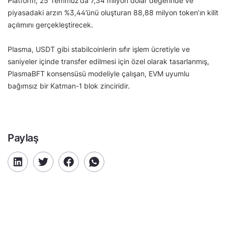
Platform, 25 Temmuz’da 7,34 milyon dolar değerinde ve
piyasadaki arzın %3,44’ünü oluşturan 88,88 milyon token’ın kilit
açılımını gerçekleştirecek.
Plasma, USDT gibi stabilcoinlerin sıfır işlem ücretiyle ve
saniyeler içinde transfer edilmesi için özel olarak tasarlanmış,
PlasmaBFT konsensüsü modeliyle çalışan, EVM uyumlu
bağımsız bir Katman-1 blok zinciridir.
Paylaş