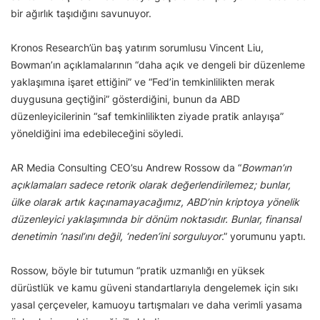
bir ağırlık taşıdığını savunuyor.
Kronos Research’ün baş yatırım sorumlusu Vincent Liu,
Bowman’ın açıklamalarının “daha açık ve dengeli bir düzenleme
yaklaşımına işaret ettiğini” ve “Fed’in temkinlilikten merak
duygusuna geçtiğini” gösterdiğini, bunun da ABD
düzenleyicilerinin “saf temkinlilikten ziyade pratik anlayışa”
yöneldiğini ima edebileceğini söyledi.
AR Media Consulting CEO’su Andrew Rossow da “
Bowman’ın
açıklamaları sadece retorik olarak değerlendirilemez; bunlar,
ülke olarak artık kaçınamayacağımız, ABD’nin kriptoya yönelik
düzenleyici yaklaşımında bir dönüm noktasıdır. Bunlar, finansal
denetimin ‘nasıl’ını değil, ‘neden’ini sorguluyor
.” yorumunu yaptı.
Rossow, böyle bir tutumun “pratik uzmanlığı en yüksek
dürüstlük ve kamu güveni standartlarıyla dengelemek için sıkı
yasal çerçeveler, kamuoyu tartışmaları ve daha verimli yasama