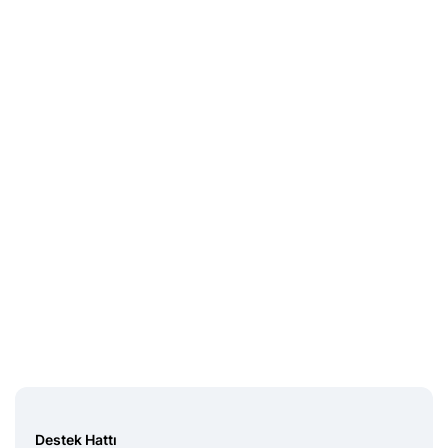
Midas Sorumluluk
Beyanı
Destek Hattı