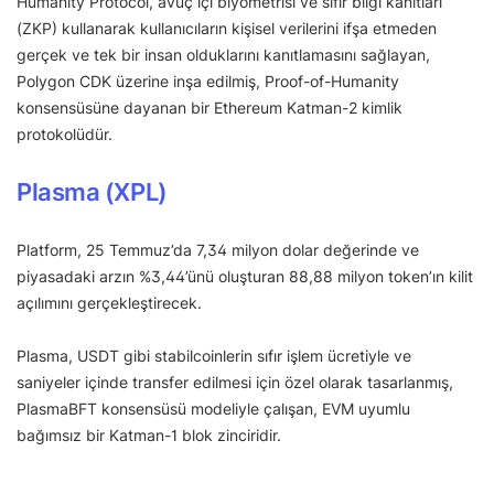
Humanity Protocol, avuç içi biyometrisi ve sıfır bilgi kanıtları
(ZKP) kullanarak kullanıcıların kişisel verilerini ifşa etmeden
gerçek ve tek bir insan olduklarını kanıtlamasını sağlayan,
Polygon CDK üzerine inşa edilmiş, Proof-of-Humanity
konsensüsüne dayanan bir Ethereum Katman-2 kimlik
protokolüdür.
Plasma (XPL)
Platform, 25 Temmuz’da 7,34 milyon dolar değerinde ve
piyasadaki arzın %3,44’ünü oluşturan 88,88 milyon token’ın kilit
açılımını gerçekleştirecek.
Plasma, USDT gibi stabilcoinlerin sıfır işlem ücretiyle ve
saniyeler içinde transfer edilmesi için özel olarak tasarlanmış,
PlasmaBFT konsensüsü modeliyle çalışan, EVM uyumlu
bağımsız bir Katman-1 blok zinciridir.