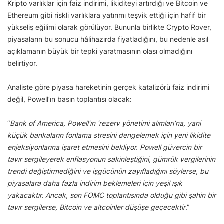
Kripto varlıklar için faiz indirimi, likiditeyi artırdığı ve Bitcoin ve
Ethereum gibi riskli varlıklara yatırımı teşvik ettiği için hafif bir
yükseliş eğilimi olarak görülüyor. Bununla birlikte Crypto Rover,
piyasaların bu sonucu hâlihazırda fiyatladığını, bu nedenle asıl
açıklamanın büyük bir tepki yaratmasının olası olmadığını
belirtiyor.
Analiste göre piyasa hareketinin gerçek katalizörü faiz indirimi
değil, Powell’ın basın toplantısı olacak:
“
Bank of America, Powell’ın ‘rezerv yönetimi alımları’na, yani
küçük bankaların fonlama stresini dengelemek için yeni likidite
enjeksiyonlarına işaret etmesini bekliyor. Powell güvercin bir
tavır sergileyerek enflasyonun sakinleştiğini, gümrük vergilerinin
trendi değiştirmediğini ve işgücünün zayıfladığını söylerse, bu
piyasalara daha fazla indirim beklemeleri için yeşil ışık
yakacaktır. Ancak, son FOMC toplantısında olduğu gibi şahin bir
tavır sergilerse, Bitcoin ve altcoinler düşüşe geçecektir
.”