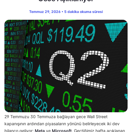
Temmuz 29, 2026 • 5 dakika okuma süresi
29 Temmuzu 30 Temmuza bağlayan gece Wall Street
kapanışının ardından piyasaların yönünü belirleyecek iki dev
bilanço geliyor:
Meta
ve
Microsoft
. Geçtiğimiz hafta açıklanan