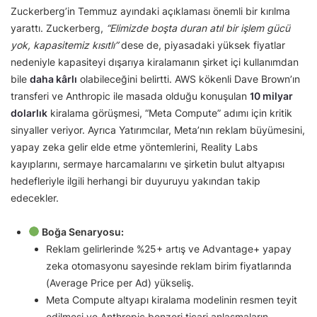
Zuckerberg’in Temmuz ayındaki açıklaması önemli bir kırılma
yarattı. Zuckerberg,
“Elimizde boşta duran atıl bir işlem gücü
yok, kapasitemiz kısıtlı”
dese de, piyasadaki yüksek fiyatlar
nedeniyle kapasiteyi dışarıya kiralamanın şirket içi kullanımdan
bile
daha kârlı
olabileceğini belirtti. AWS kökenli Dave Brown’ın
transferi ve Anthropic ile masada olduğu konuşulan
10 milyar
dolarlık
kiralama görüşmesi, “Meta Compute” adımı için kritik
sinyaller veriyor. Ayrıca Yatırımcılar, Meta’nın reklam büyümesini,
yapay zeka gelir elde etme yöntemlerini, Reality Labs
kayıplarını, sermaye harcamalarını ve şirketin bulut altyapısı
hedefleriyle ilgili herhangi bir duyuruyu yakından takip
edecekler.
Boğa Senaryosu:
Reklam gelirlerinde %25+ artış ve Advantage+ yapay
zeka otomasyonu sayesinde reklam birim fiyatlarında
(Average Price per Ad) yükseliş.
Meta Compute altyapı kiralama modelinin resmen teyit
edilmesi ve Anthropic benzeri ticari anlaşmaların