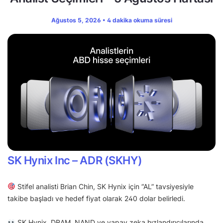
Ağustos 5, 2026 • 4 dakika okuma süresi
SK Hynix Inc – ADR (SKHY)
Stifel analisti Brian Chin, SK Hynix için “AL” tavsiyesiyle
takibe başladı ve hedef fiyat olarak 240 dolar belirledi.
SK Hynix, DRAM, NAND ve yapay zeka hızlandırıcılarında