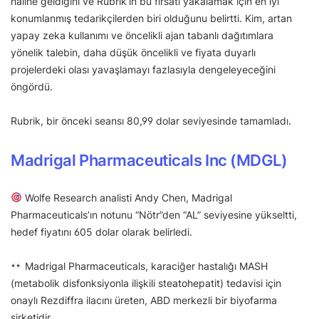
haline geldiğini ve Rubrik’in bu fırsatı yakalamak için en iyi
konumlanmış tedarikçilerden biri olduğunu belirtti. Kim, artan
yapay zeka kullanımı ve öncelikli ajan tabanlı dağıtımlara
yönelik talebin, daha düşük öncelikli ve fiyata duyarlı
projelerdeki olası yavaşlamayı fazlasıyla dengeleyeceğini
öngördü.
Rubrik, bir önceki seansı 80,99 dolar seviyesinde tamamladı.
Madrigal Pharmaceuticals Inc (MDGL)
Wolfe Research analisti Andy Chen, Madrigal
Pharmaceuticals’ın notunu “Nötr”den “AL” seviyesine yükseltti,
hedef fiyatını 605 dolar olarak belirledi.
Madrigal Pharmaceuticals, karaciğer hastalığı MASH
(metabolik disfonksiyonla ilişkili steatohepatit) tedavisi için
onaylı Rezdiffra ilacını üreten, ABD merkezli bir biyofarma
şirketidir.