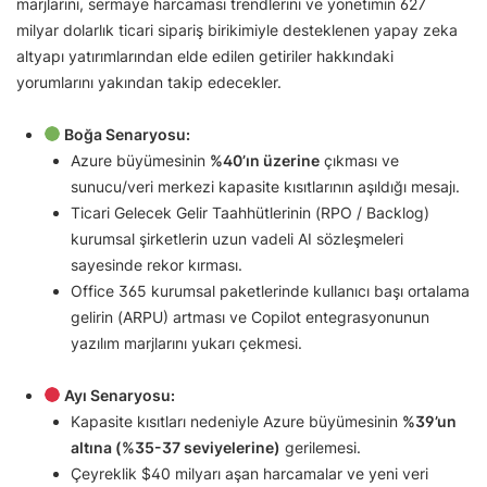
marjlarını, sermaye harcaması trendlerini ve yönetimin 627
milyar dolarlık ticari sipariş birikimiyle desteklenen yapay zeka
altyapı yatırımlarından elde edilen getiriler hakkındaki
yorumlarını yakından takip edecekler.
Boğa Senaryosu:
Azure büyümesinin
%40’ın üzerine
çıkması ve
sunucu/veri merkezi kapasite kısıtlarının aşıldığı mesajı.
Ticari Gelecek Gelir Taahhütlerinin (RPO / Backlog)
kurumsal şirketlerin uzun vadeli AI sözleşmeleri
sayesinde rekor kırması.
Office 365 kurumsal paketlerinde kullanıcı başı ortalama
gelirin (ARPU) artması ve Copilot entegrasyonunun
yazılım marjlarını yukarı çekmesi.
Ayı Senaryosu:
Kapasite kısıtları nedeniyle Azure büyümesinin
%39’un
altına (%35-37 seviyelerine)
gerilemesi.
Çeyreklik $40 milyarı aşan harcamalar ve yeni veri