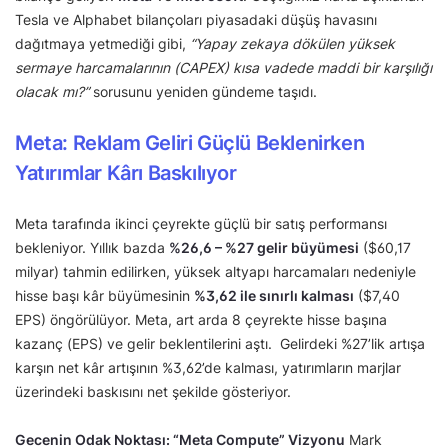
Tesla ve Alphabet bilançoları piyasadaki düşüş havasını
dağıtmaya yetmediği gibi,
“Yapay zekaya dökülen yüksek
sermaye harcamalarının (CAPEX) kısa vadede maddi bir karşılığı
olacak mı?”
sorusunu yeniden gündeme taşıdı.
Meta: Reklam Geliri Güçlü Beklenirken
Yatırımlar Kârı Baskılıyor
Meta tarafında ikinci çeyrekte güçlü bir satış performansı
bekleniyor. Yıllık bazda
%26,6 – %27 gelir büyümesi
($60,17
milyar) tahmin edilirken, yüksek altyapı harcamaları nedeniyle
hisse başı kâr büyümesinin
%3,62 ile sınırlı kalması
($7,40
EPS) öngörülüyor. Meta, art arda 8 çeyrekte hisse başına
kazanç (EPS) ve gelir beklentilerini aştı. Gelirdeki %27’lik artışa
karşın net kâr artışının %3,62’de kalması, yatırımların marjlar
üzerindeki baskısını net şekilde gösteriyor.
Gecenin Odak Noktası: “Meta Compute” Vizyonu
Mark