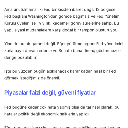
Ama unutulmamalı ki Fed bir kişiden ibaret değil. 12 bölgesel
Fed başkanı Washington’dan görece bağımsız ve Fed Yönetim
Kurulu üyeleri ise 14 yıllık, kademeli görev sürelerine sahip. Bu
yapı, siyasi müdahalelere karşı doğal bir tampon oluşturuyor.
Yine de bu bir garanti değil. Eğer yürütme organı Fed yönetimini
zorlamaya devam ederse ve Senato buna direnç göstermezse
denge bozulabilir.
İşte bu yüzden bugün açıklanacak karar kadar, nasıl bir Fed
görmek istediğimiz de önemli.
Piyasalar faizi değil, güveni fiyatlar
Fed bugüne kadar çok hata yapmış olsa da tarihsel olarak, bu
hatalar politik değil ekonomik saiklerle yapıldı.
Eğer para politikası siyasi baskıların aracı hâline gelirse, bunun