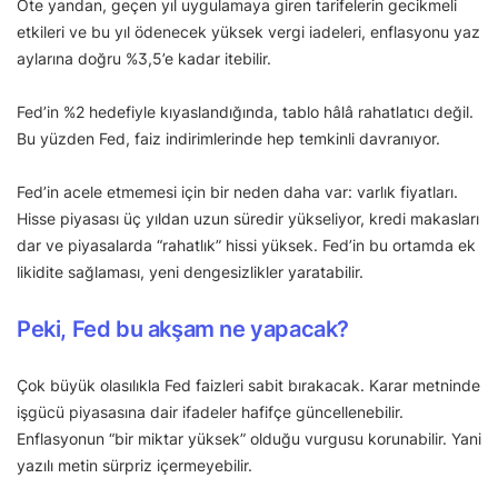
Öte yandan, geçen yıl uygulamaya giren tarifelerin gecikmeli
etkileri ve bu yıl ödenecek yüksek vergi iadeleri, enflasyonu yaz
aylarına doğru %3,5’e kadar itebilir.
Fed’in %2 hedefiyle kıyaslandığında, tablo hâlâ rahatlatıcı değil.
Bu yüzden Fed, faiz indirimlerinde hep temkinli davranıyor.
Fed’in acele etmemesi için bir neden daha var: varlık fiyatları.
Hisse piyasası üç yıldan uzun süredir yükseliyor, kredi makasları
dar ve piyasalarda “rahatlık” hissi yüksek. Fed’in bu ortamda ek
likidite sağlaması, yeni dengesizlikler yaratabilir.
Peki, Fed bu akşam ne yapacak?
Çok büyük olasılıkla Fed faizleri sabit bırakacak. Karar metninde
işgücü piyasasına dair ifadeler hafifçe güncellenebilir.
Enflasyonun “bir miktar yüksek” olduğu vurgusu korunabilir. Yani
yazılı metin sürpriz içermeyebilir.