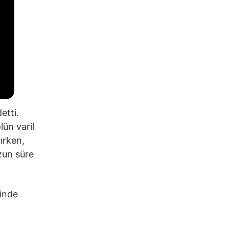
etti.
lün varil
ırken,
zun süre
sinde