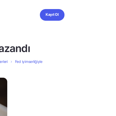
Kayıt Ol
kazandı
erleri
Fed iyimserliğiyle