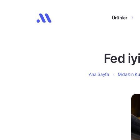
Ürünler
Fed iy
Ana Sayfa
Midas’ın Ku