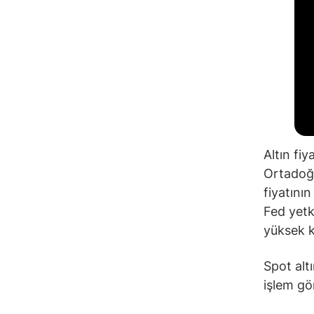
Altın fiy
Ortadoğu
fiyatının
Fed yetk
yüksek k
Spot alt
işlem gö