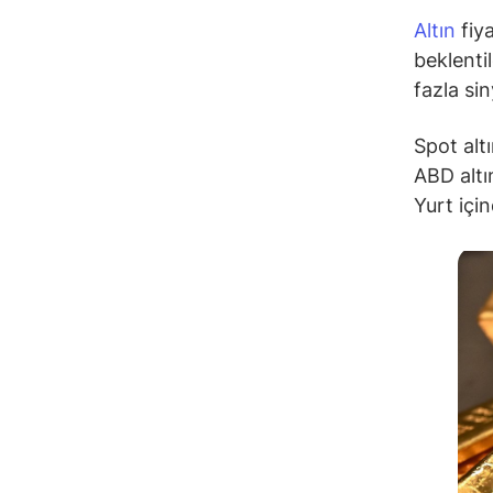
Altın
fiya
beklenti
fazla si
Spot alt
ABD altı
Yurt içi