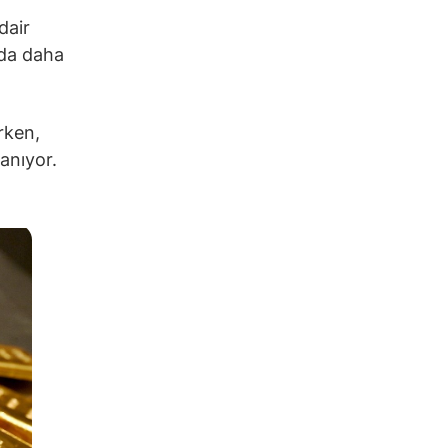
dair
nda daha
rken,
lanıyor.