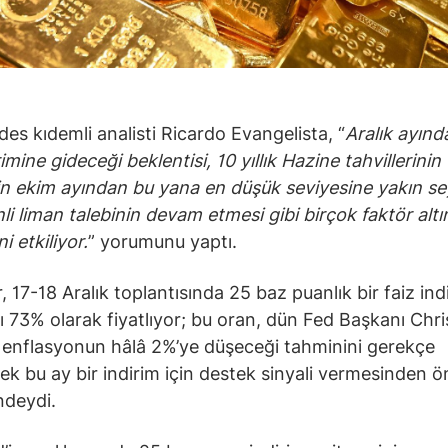
des kıdemli analisti Ricardo Evangelista, “
Aralık ayınd
rimine gideceği beklentisi, 10 yıllık Hazine tahvillerinin
nin ekim ayından bu yana en düşük seviyesine yakın s
li liman talebinin devam etmesi gibi birçok faktör altın
i etkiliyor.
” yorumunu yaptı.
, 17-18 Aralık toplantısında 25 baz puanlık bir faiz ind
ını 73% olarak fiyatlıyor; bu oran, dün Fed Başkanı Chr
n enflasyonun hâlâ 2%’ye düşeceği tahminini gerekçe
ek bu ay bir indirim için destek sinyali vermesinden 
ndeydi.