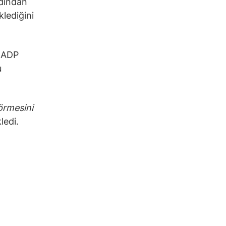
rdından
lediğini
i ADP
u
görmesini
kledi.