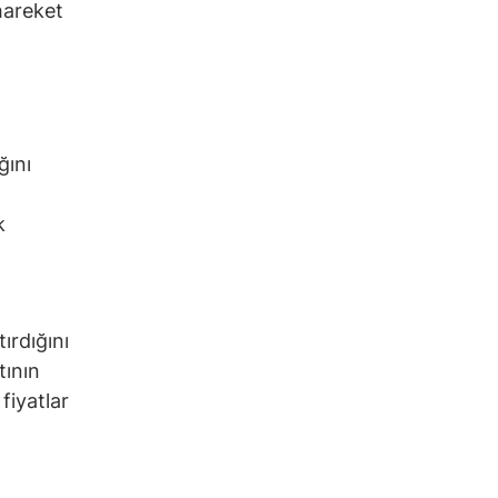
 hareket
ğını
k
ırdığını
tının
fiyatlar