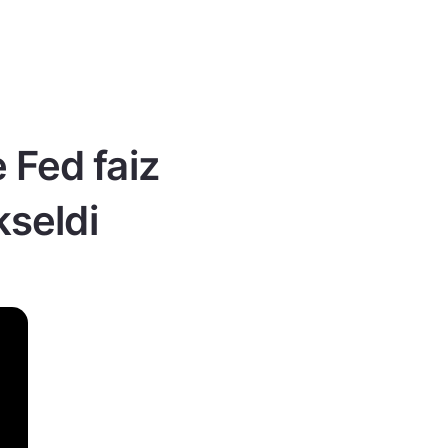
e Fed faiz
kseldi