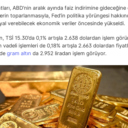
tları, ABD’nin aralık ayında faiz indirimine gideceğine 
lerin toparlanmasıyla, Fed’in politika yörüngesi hakkı
nyal verebilecek ekonomik veriler öncesinde yükseldi.
ın, TSİ 15.30’da 0,1% artışla 2.638 dolardan işlem görü
n vadeli işlemleri de 0,18% artışla 2.663 dolardan fiyat
nde
gram altın
da 2.952 liradan işlem görüyor.