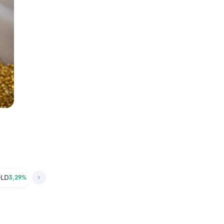
LD
3,29%