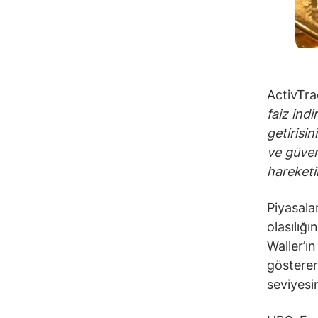
ActivTra
faiz indi
getirisi
ve güven
hareketin
Piyasalar
olasılığ
Waller’ı
gösterer
seviyesi