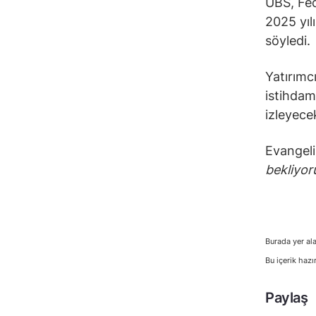
UBS, Fed
2025 yıl
söyledi.
Yatırımcı
istihdam
izleyece
Evangeli
bekliyor
Burada yer ala
Bu içerik hazı
Paylaş