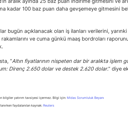
’in aralık ayında 25 baz puan indirime gitmesini ve a
ına kadar 100 baz puan daha gevşemeye gitmesini bek
lar bugün açıklanacak olan iş ilanları verilerini, yarınk
 rakamlarını ve cuma günkü maaş bordroları raporun
k.
sta, “
Altın fiyatlarının nispeten dar bir aralıkta işlem 
um: Direnç 2.650 dolar ve destek 2.620 dolar
.” diye e
n bilgiler yatırım tavsiyesi içermez. Bilgi için:
Midas Sorumluluk Beyanı
rlanırken faydalanılan kaynak:
Reuters