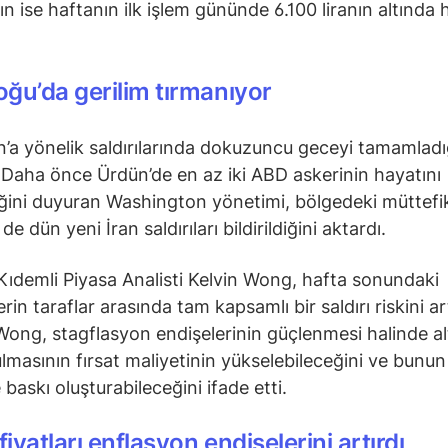
ın ise haftanın ilk işlem gününde 6.100 liranın altında
ğu’da gerilim tırmanıyor
n’a yönelik saldırılarında dokuzuncu geceyi tamamladı
. Daha önce Ürdün’de en az iki ABD askerinin hayatını
ğini duyuran Washington yönetimi, bölgedeki müttefi
 de dün yeni İran saldırıları bildirildiğini aktardı.
demli Piyasa Analisti Kelvin Wong, hafta sonundaki
rin taraflar arasında tam kapsamlı bir saldırı riskini art
. Wong, stagflasyon endişelerinin güçlenmesi halinde al
ulmasının fırsat maliyetinin yükselebileceğini ve bunun 
baskı oluşturabileceğini ifade etti.
fiyatları enflasyon endişelerini artırdı