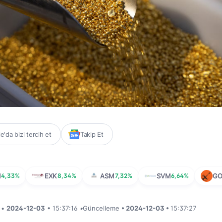
'da bizi tercih et
Takip Et
M
4,33%
EXK
8,34%
ASM
7,32%
SVM
6,64%
GO
i •
2024-12-03
• 15:37:16
•
Güncelleme
• 2024-12-03 •
15:37:27