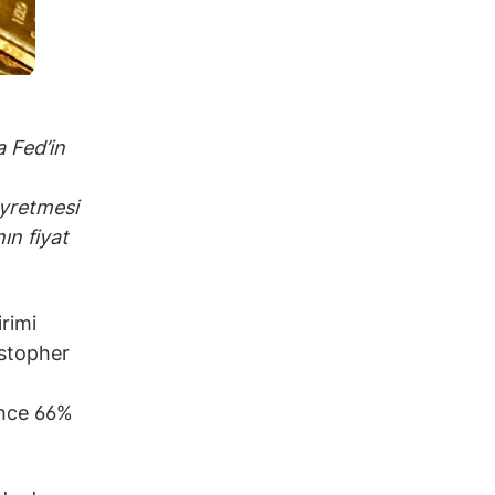
a Fed’in
eyretmesi
ın fiyat
irimi
istopher
önce 66%