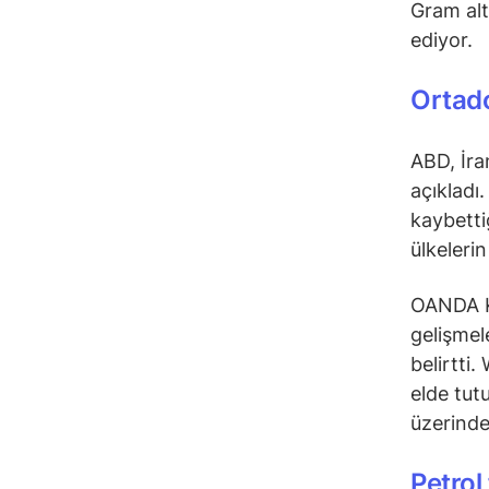
Gram alt
ediyor.
Ortado
ABD, İra
açıkladı
kaybetti
ülkelerin
OANDA Kı
gelişmele
belirtti
elde tut
üzerinde 
Petrol 