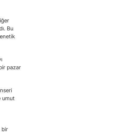
iğer
dı. Bu
genetik
ı
bir pazar
nseri
de umut
 bir