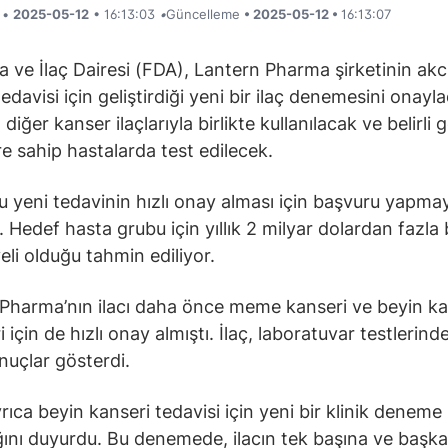
i •
2025-05-12
• 16:13:03
•
Güncelleme
• 2025-05-12 •
16:13:07
 ve İlaç Dairesi (FDA), Lantern Pharma şirketinin akc
edavisi için geliştirdiği yeni bir ilaç denemesini onayla
iğer kanser ilaçlarıyla birlikte kullanılacak ve belirli 
ere sahip hastalarda test edilecek.
bu yeni tedavinin hızlı onay alması için başvuru yapmay
. Hedef hasta grubu için yıllık 2 milyar dolardan fazla 
eli olduğu tahmin ediliyor.
Pharma’nın ilacı daha önce meme kanseri ve beyin ka
i için de hızlı onay almıştı. İlaç, laboratuvar testlerin
onuçlar gösterdi.
yrıca beyin kanseri tedavisi için yeni bir klinik deneme
ğını duyurdu. Bu denemede, ilacın tek başına ve başka