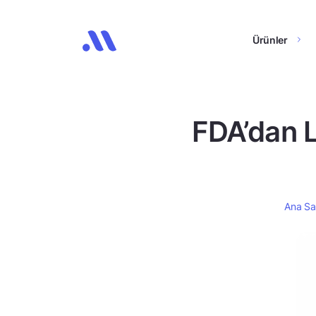
Ürünler
FDA’dan L
Ana Sa