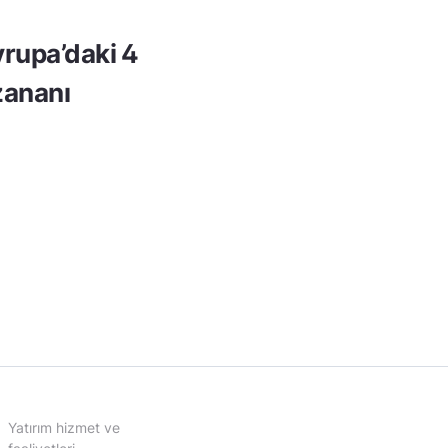
rupa’daki 4
ananı
Yatırım hizmet ve