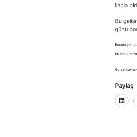
ilaçla bi
Bu geliş
günü bor
Burada yer ala
Bu içerik hazı
Görsel kaynak
Paylaş