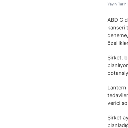
Yayın Tarih
ABD Gıda
kanseri t
deneme, d
özellikl
Şirket, 
planlıyor
potansiy
Lantern 
tedaviler
verici s
Şirket a
planladı