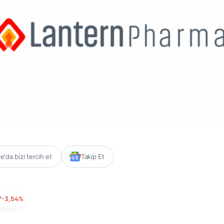
'da bizi tercih et
Takip Et
Y
-3,54%