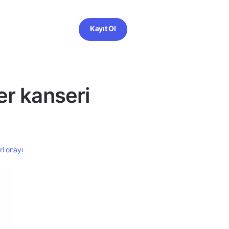
Kayıt Ol
er kanseri
i onayı