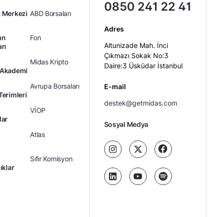
0850 241 22 41
 Merkezi
ABD Borsaları
Adres
ın
Fon
Altunizade Mah. İnci
arı
Çıkmazı Sokak No:3
Midas Kripto
Daire:3 Üsküdar İstanbul
 Akademi
Avrupa Borsaları
E-mail
Terimleri
destek@getmidas.com
VİOP
lar
Sosyal Medya
Atlas
Sıfır Komisyon
ıklar
Kredili Yatırım
Ücretler