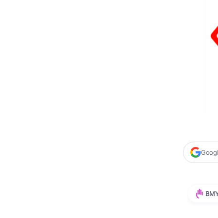
Google
BM