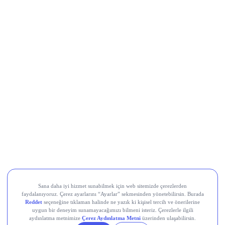
Al Sinyali Veren Hisseler
Koç Holding (KCHOL)
Odine Solutions (ODINE)
Ral Yatırım Holding (RALYH)
Europower Enerji ve Otomasyon (EUPWR)
Kardemir Karabük Demir Çelik Sanayi ve Ticaret (KRDMD)
Aksa Akrilik Kimya Sanayii (AKSA)
Teknik Analiz Nedir?