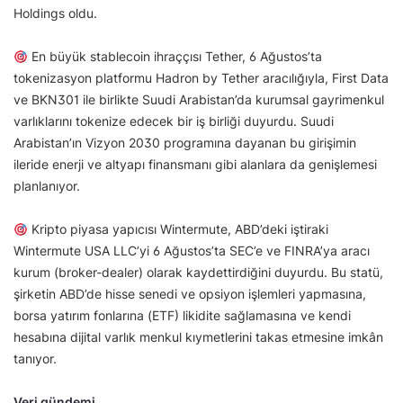
Holdings oldu.
En büyük stablecoin ihraççısı Tether, 6 Ağustos’ta
tokenizasyon platformu Hadron by Tether aracılığıyla, First Data
ve BKN301 ile birlikte Suudi Arabistan’da kurumsal gayrimenkul
varlıklarını tokenize edecek bir iş birliği duyurdu. Suudi
Arabistan’ın Vizyon 2030 programına dayanan bu girişimin
ileride enerji ve altyapı finansmanı gibi alanlara da genişlemesi
planlanıyor.
Kripto piyasa yapıcısı Wintermute, ABD’deki iştiraki
Wintermute USA LLC’yi 6 Ağustos’ta SEC’e ve FINRA’ya aracı
kurum (broker-dealer) olarak kaydettirdiğini duyurdu. Bu statü,
şirketin ABD’de hisse senedi ve opsiyon işlemleri yapmasına,
borsa yatırım fonlarına (ETF) likidite sağlamasına ve kendi
hesabına dijital varlık menkul kıymetlerini takas etmesine imkân
tanıyor.
Veri gündemi