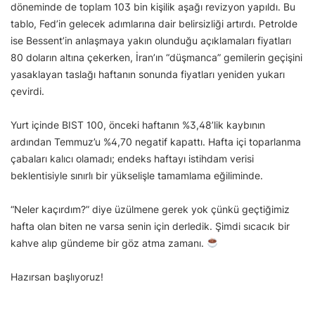
döneminde de toplam 103 bin kişilik aşağı revizyon yapıldı. Bu
tablo, Fed’in gelecek adımlarına dair belirsizliği artırdı. Petrolde
ise Bessent’in anlaşmaya yakın olunduğu açıklamaları fiyatları
80 doların altına çekerken, İran’ın “düşmanca” gemilerin geçişini
yasaklayan taslağı haftanın sonunda fiyatları yeniden yukarı
çevirdi.
Yurt içinde BIST 100, önceki haftanın %3,48’lik kaybının
ardından Temmuz’u %4,70 negatif kapattı. Hafta içi toparlanma
çabaları kalıcı olamadı; endeks haftayı istihdam verisi
beklentisiyle sınırlı bir yükselişle tamamlama eğiliminde.
“Neler kaçırdım?” diye üzülmene gerek yok çünkü geçtiğimiz
hafta olan biten ne varsa senin için derledik. Şimdi sıcacık bir
kahve alıp gündeme bir göz atma zamanı.
Hazırsan başlıyoruz!