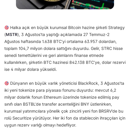
Halka açık en büyük kurumsal Bitcoin hazine şirketi Strategy
(
MSTR
), 3 Ağustos’ta yaptığı açıklamada 27 Temmuz-2
Ağustos haftasında 1.638 BTC’yi ortalama 63.957 dolardan,
toplam 104,7 milyon dolara sattığını duyurdu. Gelir, STRC hisse
senedi temettülerini ve geri alımlarını finanse etmede
kullanılırken, şirketin BTC hazinesi 842.138 BTC’ye, dolar rezervi
ise 4 milyar dolara yükseldi.
Dünyanın en büyük varlık yöneticisi BlackRock, 3 Ağustos’ta
iki yeni tokenize para piyasası fonunu duyurdu: mevcut 6,2
milyar dolarlık fonun Ethereum üzerinde tokenize edilmiş pay
sınıfı olan BSTBL’de transfer acenteliğini BNY üstlenirken,
kurumsal yatırımcılara yönelik çok zincirli yeni fon BRSRV’de bu
rolü Securitize yürütüyor. Her iki fon da stablecoin ihraççıları için
uygun rezerv varlığı olmayı hedefliyor.