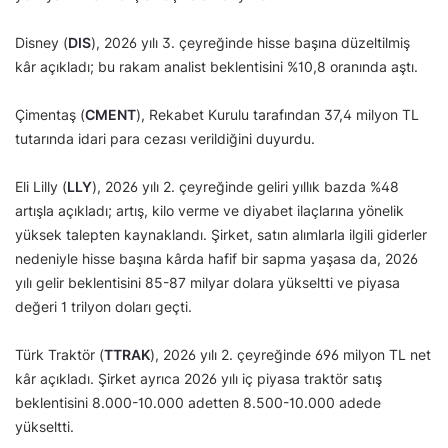
Disney (
DIS
), 2026 yılı 3. çeyreğinde hisse başına düzeltilmiş
kâr açıkladı; bu rakam analist beklentisini %10,8 oranında aştı.
Çimentaş (
CMENT
), Rekabet Kurulu tarafından 37,4 milyon TL
tutarında idari para cezası verildiğini duyurdu.
Eli Lilly (
LLY
), 2026 yılı 2. çeyreğinde geliri yıllık bazda %48
artışla açıkladı; artış, kilo verme ve diyabet ilaçlarına yönelik
yüksek talepten kaynaklandı. Şirket, satın alımlarla ilgili giderler
nedeniyle hisse başına kârda hafif bir sapma yaşasa da, 2026
yılı gelir beklentisini 85-87 milyar dolara yükseltti ve piyasa
değeri 1 trilyon doları geçti.
Türk Traktör (
TTRAK
), 2026 yılı 2. çeyreğinde 696 milyon TL net
kâr açıkladı. Şirket ayrıca 2026 yılı iç piyasa traktör satış
beklentisini 8.000-10.000 adetten 8.500-10.000 adede
yükseltti.