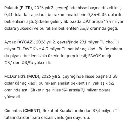
Palantir (
PLTR
), 2026 yılı 2. çeyreğinde hisse başına düzeltilmiş
0,41 dolar kâr açıkladı; bu rakam analistlerin 0,34-0,35 dolarlık
beklentisini aştı. Şirketin geliri yıllık bazda %93 artışla 1,94 milyar
dolara yükseldi ve bu rakam beklentileri %6,8 oranında geçti.
Aygaz (
AYGAZ
), 2026 yılı 2. çeyreğinde 29,1 milyar TL ciro, 1,1
milyar TL FAVÖK ve 4,3 milyar TL net kâr açıkladı. Bu üç rakam
da piyasa beklentisinin üzerinde gerçekleşti; FAVÖK marjı
%3,1’den %3,9’a yükseldi.
McDonald’s (
MCD
), 2026 yılı 2. çeyreğinde hisse başına 3,38
dolar kâr açıkladı; bu rakam analist beklentisini yaklaşık %2
oranında aştı. Şirketin geliri ise %4 artışla 7,1 milyar dolara
yükseldi.
Çimentaş (
CMENT
), Rekabet Kurulu tarafından 37,4 milyon TL
tutarında idari para cezası verildiğini duyurdu.