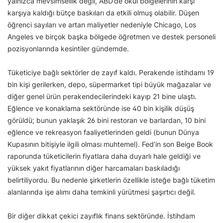
yalnızca mevsimsellik değil, ABD’de okul bölgelerinin karşı
karşıya kaldığı bütçe baskıları da etkili olmuş olabilir. Düşen
öğrenci sayıları ve artan maliyetler nedeniyle Chicago, Los
Angeles ve birçok başka bölgede öğretmen ve destek personeli
pozisyonlarında kesintiler gündemde.
Tüketiciye bağlı sektörler de zayıf kaldı. Perakende istihdamı 19
bin kişi gerilerken, depo, süpermarket tipi büyük mağazalar ve
diğer genel ürün perakendecilerindeki kayıp 21 bine ulaştı.
Eğlence ve konaklama sektöründe ise 40 bin kişilik düşüş
görüldü; bunun yaklaşık 26 bini restoran ve barlardan, 10 bini
eğlence ve rekreasyon faaliyetlerinden geldi (bunun Dünya
Kupasının bitişiyle ilgili olması muhtemel). Fed’in son Beige Book
raporunda tüketicilerin fiyatlara daha duyarlı hale geldiği ve
yüksek yakıt fiyatlarının diğer harcamaları baskıladığı
belirtiliyordu. Bu nedenle şirketlerin özellikle isteğe bağlı tüketim
alanlarında işe alımı daha temkinli yürütmesi şaşırtıcı değil.
Bir diğer dikkat çekici zayıflık finans sektöründe. İstihdam