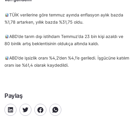
TÜİK verilerine göre temmuz ayında enflasyon aylık bazda
%1,78 artarken, yıllık bazda %31,75 oldu.
ABD’de tarım dışı istihdam Temmuz’da 23 bin kişi azaldı ve
80 binlik artış beklentisinin oldukça altında kaldı.
ABD’de işsizlik oranı %4,2’den %4,1’e geriledi. İşgücüne katılım
oranı ise %61,4 olarak kaydedildi.
Paylaş