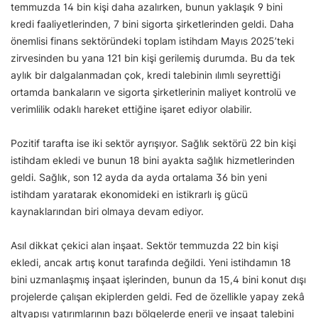
temmuzda 14 bin kişi daha azalırken, bunun yaklaşık 9 bini
kredi faaliyetlerinden, 7 bini sigorta şirketlerinden geldi. Daha
önemlisi finans sektöründeki toplam istihdam Mayıs 2025’teki
zirvesinden bu yana 121 bin kişi gerilemiş durumda. Bu da tek
aylık bir dalgalanmadan çok, kredi talebinin ılımlı seyrettiği
ortamda bankaların ve sigorta şirketlerinin maliyet kontrolü ve
verimlilik odaklı hareket ettiğine işaret ediyor olabilir.
Pozitif tarafta ise iki sektör ayrışıyor. Sağlık sektörü 22 bin kişi
istihdam ekledi ve bunun 18 bini ayakta sağlık hizmetlerinden
geldi. Sağlık, son 12 ayda da ayda ortalama 36 bin yeni
istihdam yaratarak ekonomideki en istikrarlı iş gücü
kaynaklarından biri olmaya devam ediyor.
Asıl dikkat çekici alan inşaat. Sektör temmuzda 22 bin kişi
ekledi, ancak artış konut tarafında değildi. Yeni istihdamın 18
bini uzmanlaşmış inşaat işlerinden, bunun da 15,4 bini konut dışı
projelerde çalışan ekiplerden geldi. Fed de özellikle yapay zekâ
altyapısı yatırımlarının bazı bölgelerde enerji ve inşaat talebini