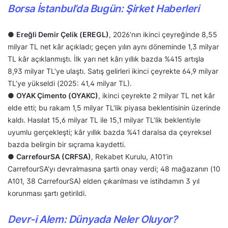
Borsa İstanbul’da Bugün: Şirket Haberleri
●
Ereğli Demir Çelik (EREGL)
, 2026’nın ikinci çeyreğinde 8,55
milyar TL net kâr açıkladı; geçen yılın aynı döneminde 1,3 milyar
TL kâr açıklanmıştı. İlk yarı net kârı yıllık bazda %415 artışla
8,93 milyar TL’ye ulaştı. Satış gelirleri ikinci çeyrekte 64,9 milyar
TL’ye yükseldi (2025: 41,4 milyar TL).
●
OYAK Çimento (OYAKC)
, ikinci çeyrekte 2 milyar TL net kâr
elde etti; bu rakam 1,5 milyar TL’lik piyasa beklentisinin üzerinde
kaldı. Hasılat 15,6 milyar TL ile 15,1 milyar TL’lik beklentiyle
uyumlu gerçekleşti; kâr yıllık bazda %41 daralsa da çeyreksel
bazda belirgin bir sıçrama kaydetti.
●
CarrefourSA (CRFSA)
, Rekabet Kurulu, A101’in
CarrefourSA’yı devralmasına şartlı onay verdi; 48 mağazanın (10
A101, 38 CarrefourSA) elden çıkarılması ve istihdamın 3 yıl
korunması şartı getirildi.
Devr-i Alem: Dünyada Neler Oluyor?