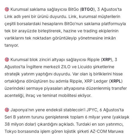
Kurumsal saklama sağlayıcısı BitGo (
BTGO
), 3 Ağustos’ta
Link adlı yeni bir ürünü duyurdu. Link, kurumsal müşterilerin
çeşitli borsalardaki hesaplarını BitGo’nun saklama platformuyla
tek bir arayüzde birleştirerek, hazine ve trading ekiplerinin
varlıklarını tek noktadan görüntüleyip yönetmesine imkân
tanıyor.
Kurumsal blok zinciri altyapı sağlayıcısı Ripple (
XRP
), 3
Ağustos’ta İngiltere merkezli ZILO ve Licuido şirketlerine
stratejik yatırım yaptığını duyurdu. Var olan iş birliklerini hisse
ortaklığına dönüştüren bu adımla Ripple, XRP Ledger (
XRPL
)
üzerindeki sermaye piyasaları altyapısına düzenlenmiş transfer
acenteliği, ihraç ve teminat mobilitesi ekliyor.
Japonya’nın yene endeksli stablecoin’i JPYC, 6 Ağustos’ta
Seri B yatırım turunu genişleterek toplam 6 milyar yene (yaklaşık
38 milyon dolar) çıkardığını açıkladı. Turdaki en son yatırımcı,
Tokyo borsasında işlem gören lojistik şirketi AZ-COM Maruwa