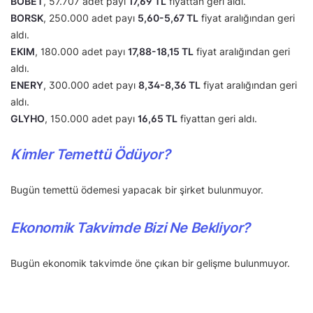
BOBET
, 57.707 adet payı
17,69 TL
fiyattan geri aldı.
BORSK
, 250.000 adet payı
5,60-5,67 TL
fiyat aralığından geri
aldı.
EKIM
, 180.000 adet payı
17,88-18,15 TL
fiyat aralığından geri
aldı.
ENERY
, 300.000 adet payı
8,34-8,36 TL
fiyat aralığından geri
aldı.
GLYHO
, 150.000 adet payı
16,65 TL
fiyattan geri aldı.
Kimler Temettü Ödüyor?
Bugün temettü ödemesi yapacak bir şirket bulunmuyor.
Ekonomik Takvimde Bizi Ne Bekliyor?
Bugün ekonomik takvimde öne çıkan bir gelişme bulunmuyor.