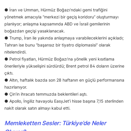
● İran ve Umman, Hürmüz Boğazı’ndaki gemi trafiğini
yönetmek amacıyla “merkezi bir geçiş koridoru” oluşturmayı
planlıyor; anlaşma kapsamında ABD ve İsrail gemilerinin
boğazdan geçişi yasaklanacak.
● Trump, İran ile yakında anlaşmaya varabileceklerini açıkladı;
Tahran ise bunu “başarısız bir tiyatro diplomasisi” olarak
nitelendirdi.
● Petrol fiyatları, Hürmüz Boğazı’na yönelik yeni kısıtlama
önerileriyle yükselişini sürdürdü; Brent petrol 84 doların üzerine
çıktı.
● Altın, haftalık bazda son 28 haftanın en güçlü performansına
hazırlanıyor.
● Çin’in ihracatı temmuzda beklentileri aştı.
● Apollo, İngiliz havayolu EasyJet’i hisse başına 7,15 sterlinden
nakit olarak satın almayı kabul etti.
Memleketten Sesler: Türkiye’de Neler