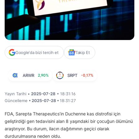
Google'da bizi tercih et
Takip Et
ARWR
2,90%
SRPT
-0,17%
Yayın Tarihi •
2025-07-28
• 18:31:16
Güncelleme
• 2025-07-28 •
18:31:27
FDA, Sarepta Therapeutics’in Duchenne kas distrofisi için
geliştirdiği gen tedavisini alan 8 yaşındaki bir çocuğun ölümünü
araştırıyor. Bu durum, ilacın dağıtımının geçici olarak
durdurulmasına neden oldu.