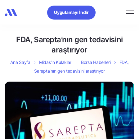
Uygulamayı İndir
FDA, Sarepta’nın gen tedavisini
araştırıyor
Ana Sayfa
Midas’ın Kulakları
Borsa Haberleri
FDA,
Sarepta’nın gen tedavisini araştırıyor