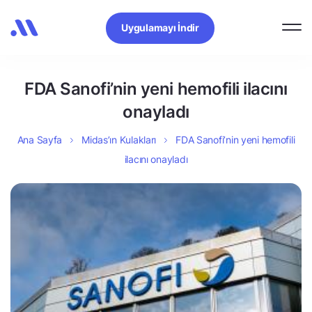
Uygulamayı İndir
FDA Sanofi’nin yeni hemofili ilacını
onayladı
Ana Sayfa
Midas’ın Kulakları
FDA Sanofi’nin yeni hemofili
ilacını onayladı