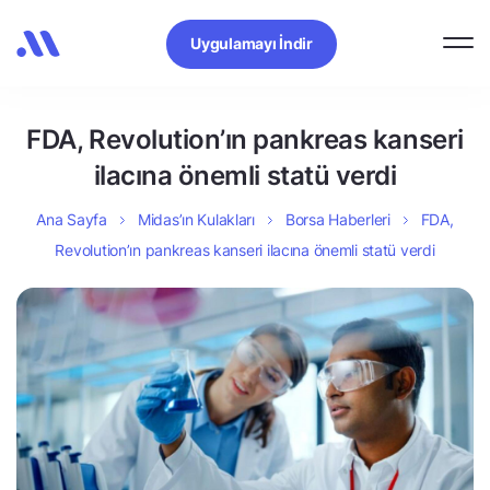
Uygulamayı İndir
FDA, Revolution’ın pankreas kanseri
ilacına önemli statü verdi
Ana Sayfa
Midas’ın Kulakları
Borsa Haberleri
FDA,
Revolution’ın pankreas kanseri ilacına önemli statü verdi