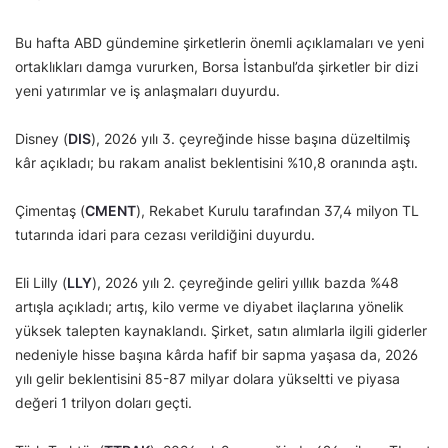
Bu hafta ABD gündemine şirketlerin önemli açıklamaları ve yeni
ortaklıkları damga vururken, Borsa İstanbul’da şirketler bir dizi
yeni yatırımlar ve iş anlaşmaları duyurdu.
Disney (
DIS
), 2026 yılı 3. çeyreğinde hisse başına düzeltilmiş
kâr açıkladı; bu rakam analist beklentisini %10,8 oranında aştı.
Çimentaş (
CMENT
), Rekabet Kurulu tarafından 37,4 milyon TL
tutarında idari para cezası verildiğini duyurdu.
Eli Lilly (
LLY
), 2026 yılı 2. çeyreğinde geliri yıllık bazda %48
artışla açıkladı; artış, kilo verme ve diyabet ilaçlarına yönelik
yüksek talepten kaynaklandı. Şirket, satın alımlarla ilgili giderler
nedeniyle hisse başına kârda hafif bir sapma yaşasa da, 2026
yılı gelir beklentisini 85-87 milyar dolara yükseltti ve piyasa
değeri 1 trilyon doları geçti.