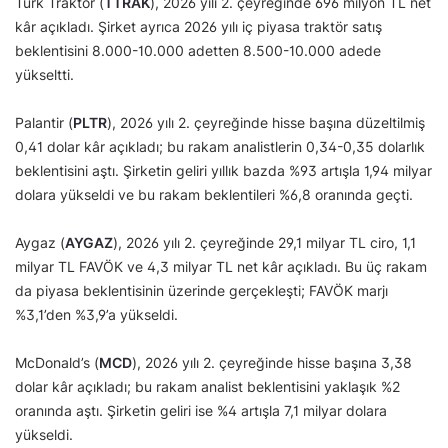
Türk Traktör (
TTRAK
), 2026 yılı 2. çeyreğinde 696 milyon TL net
kâr açıkladı. Şirket ayrıca 2026 yılı iç piyasa traktör satış
beklentisini 8.000-10.000 adetten 8.500-10.000 adede
yükseltti.
Palantir (
PLTR
), 2026 yılı 2. çeyreğinde hisse başına düzeltilmiş
0,41 dolar kâr açıkladı; bu rakam analistlerin 0,34-0,35 dolarlık
beklentisini aştı. Şirketin geliri yıllık bazda %93 artışla 1,94 milyar
dolara yükseldi ve bu rakam beklentileri %6,8 oranında geçti.
Aygaz (
AYGAZ
), 2026 yılı 2. çeyreğinde 29,1 milyar TL ciro, 1,1
milyar TL FAVÖK ve 4,3 milyar TL net kâr açıkladı. Bu üç rakam
da piyasa beklentisinin üzerinde gerçekleşti; FAVÖK marjı
%3,1’den %3,9’a yükseldi.
McDonald’s (
MCD
), 2026 yılı 2. çeyreğinde hisse başına 3,38
dolar kâr açıkladı; bu rakam analist beklentisini yaklaşık %2
oranında aştı. Şirketin geliri ise %4 artışla 7,1 milyar dolara
yükseldi.