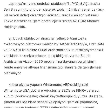
Japonya’nın yene endeksli stablecoin’i JPYC, 6 Ağustos’ta
Seri B yatırım turunu genişleterek toplam 6 milyar yene (yaklaşık
38 milyon dolar) çıkardığını açıkladı. Turdaki en son yatırımcı,
Tokyo borsasında işlem gören lojistik şirketi AZ-COM Maruwa
Holdings oldu.
En büyük stablecoin ihraççısı Tether, 6 Ağustos’ta
tokenizasyon platformu Hadron by Tether aracılığıyla, First Data
ve BKN301 ile birlikte Suudi Arabistan’da kurumsal gayrimenkul
varlıklarını tokenize edecek bir iş birliği duyurdu. Suudi
Arabistan’ın Vizyon 2030 programına dayanan bu girişimin
ileride enerji ve altyapı finansmanı gibi alanlara da genişlemesi
planlanıyor.
Kripto piyasa yapıcısı Wintermute, ABD’deki iştiraki
Wintermute USA LLC’yi 6 Ağustos’ta SEC’e ve FINRA’ya aracı
kurum (broker-dealer) olarak kaydettirdiğini duyurdu. Bu statü,
şirketin ABD’de hisse senedi ve opsiyon işlemleri yapmasına,
borsa yatırım fonlarına (ETF) likidite sağlamasına ve kendi