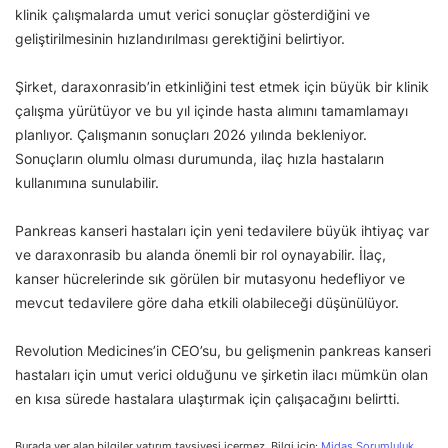
klinik çalışmalarda umut verici sonuçlar gösterdiğini ve
geliştirilmesinin hızlandırılması gerektiğini belirtiyor.
Şirket, daraxonrasib’in etkinliğini test etmek için büyük bir klinik
çalışma yürütüyor ve bu yıl içinde hasta alımını tamamlamayı
planlıyor. Çalışmanın sonuçları 2026 yılında bekleniyor.
Sonuçların olumlu olması durumunda, ilaç hızla hastaların
kullanımına sunulabilir.
Pankreas kanseri hastaları için yeni tedavilere büyük ihtiyaç var
ve daraxonrasib bu alanda önemli bir rol oynayabilir. İlaç,
kanser hücrelerinde sık görülen bir mutasyonu hedefliyor ve
mevcut tedavilere göre daha etkili olabileceği düşünülüyor.
Revolution Medicines’in CEO’su, bu gelişmenin pankreas kanseri
hastaları için umut verici olduğunu ve şirketin ilacı mümkün olan
en kısa sürede hastalara ulaştırmak için çalışacağını belirtti.
Burada yer alan bilgiler yatırım tavsiyesi içermez. Bilgi için:
Midas Sorumluluk