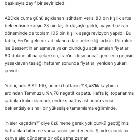
baskısıyla zayıf bir seyir izledi.
ABD’de cuma günü açıklanan istihdam verisi 80 bin kişilik artış
beklentisine karşın 23 bin kişilik düşüşle geldi; mayıs-haziran
döneminde de toplam 103 bin kişilik aşağı revizyon yapıldı. Bu
tablo, Fed’in gelecek adımlarına dair belirsizliği artırdı. Petrolde
ise Bessent’in anlaşmaya yakın olunduğu açıklamaları fiyatları
80 doların altına çekerken, İran’ın “düşmanca” gemilerin geçişini
yasaklayan taslağı haftanın sonunda fiyatları yeniden yukarı
çevirdi.
Yurt içinde BIST 100, önceki haftanın %3,48’lik kaybının
ardından Temmuz’u %4,70 negatif kapattı. Hafta içi toparlanma
çabaları kalıcı olamadı; endeks haftayı istihdam verisi
beklentisiyle sınırlı bir yükselişle tamamlama eğiliminde.
“Neler kaçırdım?” diye üzülmene gerek yok çünkü geçtiğimiz
hafta olan biten ne varsa senin için derledik. Şimdi sıcacık bir
kahve alıp gündeme bir göz atma zamanı.