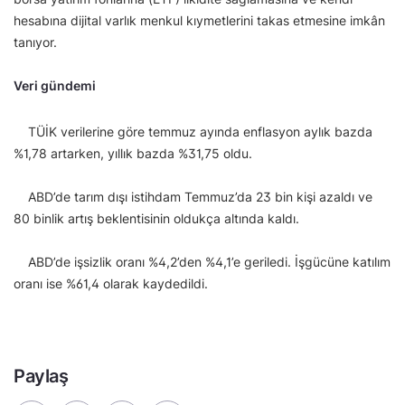
hesabına dijital varlık menkul kıymetlerini takas etmesine imkân
tanıyor.
Veri gündemi
TÜİK verilerine göre temmuz ayında enflasyon aylık bazda
%1,78 artarken, yıllık bazda %31,75 oldu.
ABD’de tarım dışı istihdam Temmuz’da 23 bin kişi azaldı ve
80 binlik artış beklentisinin oldukça altında kaldı.
ABD’de işsizlik oranı %4,2’den %4,1’e geriledi. İşgücüne katılım
oranı ise %61,4 olarak kaydedildi.
Paylaş