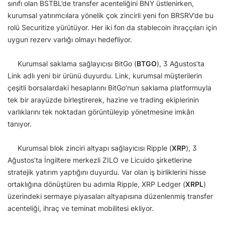
sınıfı olan BSTBL’de transfer acenteliğini BNY üstlenirken,
kurumsal yatırımcılara yönelik çok zincirli yeni fon BRSRV’de bu
rolü Securitize yürütüyor. Her iki fon da stablecoin ihraççıları için
uygun rezerv varlığı olmayı hedefliyor.
Kurumsal saklama sağlayıcısı BitGo (
BTGO
), 3 Ağustos’ta
Link adlı yeni bir ürünü duyurdu. Link, kurumsal müşterilerin
çeşitli borsalardaki hesaplarını BitGo’nun saklama platformuyla
tek bir arayüzde birleştirerek, hazine ve trading ekiplerinin
varlıklarını tek noktadan görüntüleyip yönetmesine imkân
tanıyor.
Kurumsal blok zinciri altyapı sağlayıcısı Ripple (
XRP
), 3
Ağustos’ta İngiltere merkezli ZILO ve Licuido şirketlerine
stratejik yatırım yaptığını duyurdu. Var olan iş birliklerini hisse
ortaklığına dönüştüren bu adımla Ripple, XRP Ledger (
XRPL
)
üzerindeki sermaye piyasaları altyapısına düzenlenmiş transfer
acenteliği, ihraç ve teminat mobilitesi ekliyor.