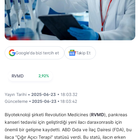
Google'da bizi tercih et
Takip Et
RVMD
2,92%
Yayın Tarihi •
2025-06-23
• 18:03:32
Güncelleme
• 2025-06-23 •
18:03:42
Biyoteknoloji şirketi Revolution Medicines (
RVMD
), pankreas
kanseri tedavisi için geliştirdiği yeni ilacı daraxonrasib için
önemli bir gelişme kaydetti. ABD Gıda ve İlaç Dairesi (FDA), bu
ilaca “Çığır Açıcı Terapi” statüsü verdi. Bu statü, ilacın erken