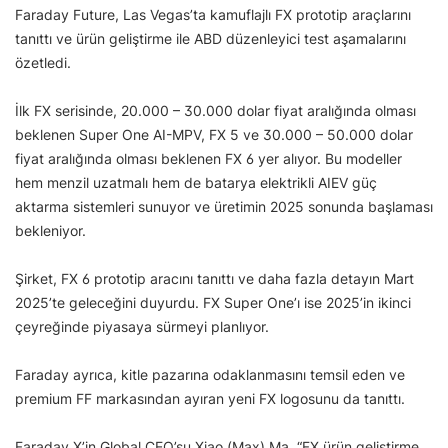
Faraday Future, Las Vegas’ta kamuflajlı FX prototip araçlarını
tanıttı ve ürün geliştirme ile ABD düzenleyici test aşamalarını
özetledi.
İlk FX serisinde, 20.000 – 30.000 dolar fiyat aralığında olması
beklenen Super One AI-MPV, FX 5 ve 30.000 – 50.000 dolar
fiyat aralığında olması beklenen FX 6 yer alıyor. Bu modeller
hem menzil uzatmalı hem de batarya elektrikli AIEV güç
aktarma sistemleri sunuyor ve üretimin 2025 sonunda başlaması
bekleniyor.
Şirket, FX 6 prototip aracını tanıttı ve daha fazla detayın Mart
2025’te geleceğini duyurdu. FX Super One’ı ise 2025’in ikinci
çeyreğinde piyasaya sürmeyi planlıyor.
Faraday ayrıca, kitle pazarına odaklanmasını temsil eden ve
premium FF markasından ayıran yeni FX logosunu da tanıttı.
Faraday X’in Global CEO’su Xiao (Max) Ma, “FX ürün geliştirme,