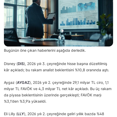
Bugünün öne çıkan haberlerini aşağıda derledik.
Disney (
DIS
), 2026 yılı 3. çeyreğinde hisse başına düzeltilmiş
kâr açıkladı; bu rakam analist beklentisini %10,8 oranında aştı.
Aygaz (
AYGAZ
), 2026 yılı 2. çeyreğinde 29,1 milyar TL ciro, 1,1
milyar TL FAVÖK ve 4,3 milyar TL net kâr açıkladı. Bu üç rakam
da piyasa beklentisinin üzerinde gerçekleşti; FAVÖK marjı
%3,1’den %3,9’a yükseldi.
Eli Lilly (
LLY
), 2026 yılı 2. çeyreğinde geliri yıllık bazda %48