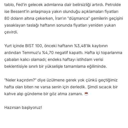
tablo, Fed’in gelecek adımlarına dair belirsizliği artırdı. Petrolde
ise Bessent’in anlaşmaya yakın olunduğu açıklamaları fiyatları
80 doların altına çekerken, İran’ın “düşmanca” gemilerin geçişini
yasaklayan taslağı haftanın sonunda fiyatları yeniden yukarı
çevirdi.
Yurt içinde BIST 100, önceki haftanın %3,48’lik kaybının
ardından Temmuz’u %4,70 negatif kapattı. Hafta içi toparlanma
çabaları kalıcı olamadı; endeks haftayı istihdam verisi
beklentisiyle sınırlı bir yükselişle tamamlama eğiliminde.
“Neler kaçırdım?” diye üzülmene gerek yok çünkü geçtiğimiz
hafta olan biten ne varsa senin için derledik. Şimdi sıcacık bir
kahve alıp gündeme bir göz atma zamanı.
Hazırsan başlıyoruz!