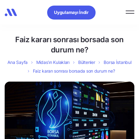
Uygulamayı İndir
Faiz kararı sonrası borsada son
durum ne?
Ana Sayfa
Midas’ın Kulakları
Bültenler
Borsa İstanbul
Faiz kararı sonrası borsada son durum ne?