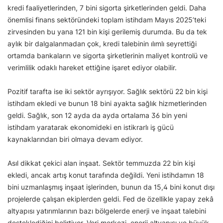
kredi faaliyetlerinden, 7 bini sigorta şirketlerinden geldi. Daha
önemlisi finans sektöründeki toplam istihdam Mayıs 2025’teki
zirvesinden bu yana 121 bin kişi gerilemiş durumda. Bu da tek
aylık bir dalgalanmadan çok, kredi talebinin ılımlı seyrettiği
ortamda bankaların ve sigorta şirketlerinin maliyet kontrolü ve
verimlilik odaklı hareket ettiğine işaret ediyor olabilir.
Pozitif tarafta ise iki sektör ayrışıyor. Sağlık sektörü 22 bin kişi
istihdam ekledi ve bunun 18 bini ayakta sağlık hizmetlerinden
geldi. Sağlık, son 12 ayda da ayda ortalama 36 bin yeni
istihdam yaratarak ekonomideki en istikrarlı iş gücü
kaynaklarından biri olmaya devam ediyor.
Asıl dikkat çekici alan inşaat. Sektör temmuzda 22 bin kişi
ekledi, ancak artış konut tarafında değildi. Yeni istihdamın 18
bini uzmanlaşmış inşaat işlerinden, bunun da 15,4 bini konut dışı
projelerde çalışan ekiplerden geldi. Fed de özellikle yapay zekâ
altyapısı yatırımlarının bazı bölgelerde enerji ve inşaat talebini
desteklediğini belirtiyor. Veri merkezi, enerji altyapısı ve büyük