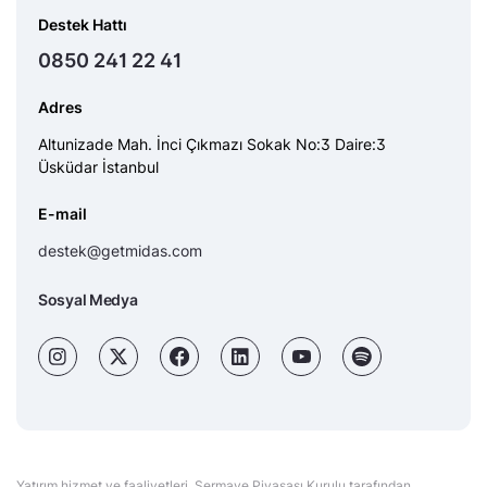
Destek Hattı
0850 241 22 41
Adres
Altunizade Mah. İnci Çıkmazı Sokak No:3 Daire:3
Üsküdar İstanbul
E-mail
destek@getmidas.com
Sosyal Medya
Yatırım hizmet ve faaliyetleri, Sermaye Piyasası Kurulu tarafından