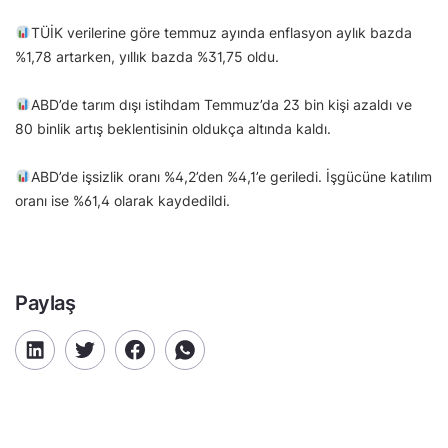
TÜİK verilerine göre temmuz ayında enflasyon aylık bazda
%1,78 artarken, yıllık bazda %31,75 oldu.
ABD’de tarım dışı istihdam Temmuz’da 23 bin kişi azaldı ve
80 binlik artış beklentisinin oldukça altında kaldı.
ABD’de işsizlik oranı %4,2’den %4,1’e geriledi. İşgücüne katılım
oranı ise %61,4 olarak kaydedildi.
Paylaş