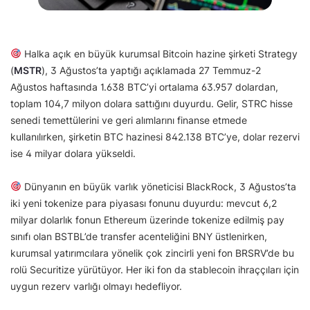
Halka açık en büyük kurumsal Bitcoin hazine şirketi Strategy
(
MSTR
), 3 Ağustos’ta yaptığı açıklamada 27 Temmuz-2
Ağustos haftasında 1.638 BTC’yi ortalama 63.957 dolardan,
toplam 104,7 milyon dolara sattığını duyurdu. Gelir, STRC hisse
senedi temettülerini ve geri alımlarını finanse etmede
kullanılırken, şirketin BTC hazinesi 842.138 BTC’ye, dolar rezervi
ise 4 milyar dolara yükseldi.
Dünyanın en büyük varlık yöneticisi BlackRock, 3 Ağustos’ta
iki yeni tokenize para piyasası fonunu duyurdu: mevcut 6,2
milyar dolarlık fonun Ethereum üzerinde tokenize edilmiş pay
sınıfı olan BSTBL’de transfer acenteliğini BNY üstlenirken,
kurumsal yatırımcılara yönelik çok zincirli yeni fon BRSRV’de bu
rolü Securitize yürütüyor. Her iki fon da stablecoin ihraççıları için
uygun rezerv varlığı olmayı hedefliyor.