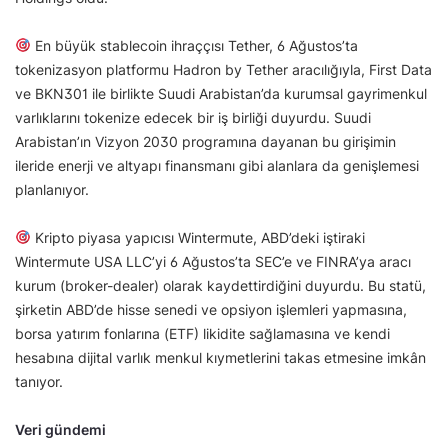
En büyük stablecoin ihraççısı Tether, 6 Ağustos’ta
tokenizasyon platformu Hadron by Tether aracılığıyla, First Data
ve BKN301 ile birlikte Suudi Arabistan’da kurumsal gayrimenkul
varlıklarını tokenize edecek bir iş birliği duyurdu. Suudi
Arabistan’ın Vizyon 2030 programına dayanan bu girişimin
ileride enerji ve altyapı finansmanı gibi alanlara da genişlemesi
planlanıyor.
Kripto piyasa yapıcısı Wintermute, ABD’deki iştiraki
Wintermute USA LLC’yi 6 Ağustos’ta SEC’e ve FINRA’ya aracı
kurum (broker-dealer) olarak kaydettirdiğini duyurdu. Bu statü,
şirketin ABD’de hisse senedi ve opsiyon işlemleri yapmasına,
borsa yatırım fonlarına (ETF) likidite sağlamasına ve kendi
hesabına dijital varlık menkul kıymetlerini takas etmesine imkân
tanıyor.
Veri gündemi