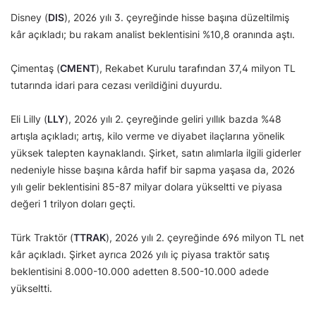
Disney (
DIS
), 2026 yılı 3. çeyreğinde hisse başına düzeltilmiş
kâr açıkladı; bu rakam analist beklentisini %10,8 oranında aştı.
Çimentaş (
CMENT
), Rekabet Kurulu tarafından 37,4 milyon TL
tutarında idari para cezası verildiğini duyurdu.
Eli Lilly (
LLY
), 2026 yılı 2. çeyreğinde geliri yıllık bazda %48
artışla açıkladı; artış, kilo verme ve diyabet ilaçlarına yönelik
yüksek talepten kaynaklandı. Şirket, satın alımlarla ilgili giderler
nedeniyle hisse başına kârda hafif bir sapma yaşasa da, 2026
yılı gelir beklentisini 85-87 milyar dolara yükseltti ve piyasa
değeri 1 trilyon doları geçti.
Türk Traktör (
TTRAK
), 2026 yılı 2. çeyreğinde 696 milyon TL net
kâr açıkladı. Şirket ayrıca 2026 yılı iç piyasa traktör satış
beklentisini 8.000-10.000 adetten 8.500-10.000 adede
yükseltti.