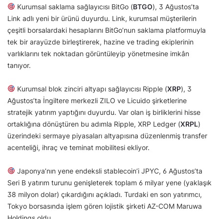
Kurumsal saklama sağlayıcısı BitGo (
BTGO
), 3 Ağustos’ta
Link adlı yeni bir ürünü duyurdu. Link, kurumsal müşterilerin
çeşitli borsalardaki hesaplarını BitGo’nun saklama platformuyla
tek bir arayüzde birleştirerek, hazine ve trading ekiplerinin
varlıklarını tek noktadan görüntüleyip yönetmesine imkân
tanıyor.
Kurumsal blok zinciri altyapı sağlayıcısı Ripple (
XRP
), 3
Ağustos’ta İngiltere merkezli ZILO ve Licuido şirketlerine
stratejik yatırım yaptığını duyurdu. Var olan iş birliklerini hisse
ortaklığına dönüştüren bu adımla Ripple, XRP Ledger (
XRPL
)
üzerindeki sermaye piyasaları altyapısına düzenlenmiş transfer
acenteliği, ihraç ve teminat mobilitesi ekliyor.
Japonya’nın yene endeksli stablecoin’i JPYC, 6 Ağustos’ta
Seri B yatırım turunu genişleterek toplam 6 milyar yene (yaklaşık
38 milyon dolar) çıkardığını açıkladı. Turdaki en son yatırımcı,
Tokyo borsasında işlem gören lojistik şirketi AZ-COM Maruwa
Holdings oldu.