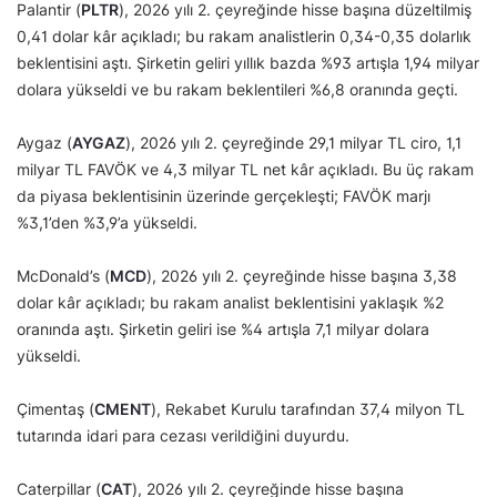
Palantir (
PLTR
), 2026 yılı 2. çeyreğinde hisse başına düzeltilmiş
0,41 dolar kâr açıkladı; bu rakam analistlerin 0,34-0,35 dolarlık
beklentisini aştı. Şirketin geliri yıllık bazda %93 artışla 1,94 milyar
dolara yükseldi ve bu rakam beklentileri %6,8 oranında geçti.
Aygaz (
AYGAZ
), 2026 yılı 2. çeyreğinde 29,1 milyar TL ciro, 1,1
milyar TL FAVÖK ve 4,3 milyar TL net kâr açıkladı. Bu üç rakam
da piyasa beklentisinin üzerinde gerçekleşti; FAVÖK marjı
%3,1’den %3,9’a yükseldi.
McDonald’s (
MCD
), 2026 yılı 2. çeyreğinde hisse başına 3,38
dolar kâr açıkladı; bu rakam analist beklentisini yaklaşık %2
oranında aştı. Şirketin geliri ise %4 artışla 7,1 milyar dolara
yükseldi.
Çimentaş (
CMENT
), Rekabet Kurulu tarafından 37,4 milyon TL
tutarında idari para cezası verildiğini duyurdu.
Caterpillar (
CAT
), 2026 yılı 2. çeyreğinde hisse başına