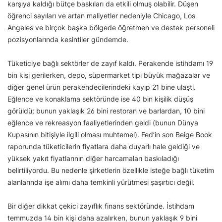
karşıya kaldığı bütçe baskıları da etkili olmuş olabilir. Düşen
öğrenci sayıları ve artan maliyetler nedeniyle Chicago, Los
Angeles ve birçok başka bölgede öğretmen ve destek personeli
pozisyonlarında kesintiler gündemde.
Tüketiciye bağlı sektörler de zayıf kaldı. Perakende istihdamı 19
bin kişi gerilerken, depo, süpermarket tipi büyük mağazalar ve
diğer genel ürün perakendecilerindeki kayıp 21 bine ulaştı.
Eğlence ve konaklama sektöründe ise 40 bin kişilik düşüş
görüldü; bunun yaklaşık 26 bini restoran ve barlardan, 10 bini
eğlence ve rekreasyon faaliyetlerinden geldi (bunun Dünya
Kupasının bitişiyle ilgili olması muhtemel). Fed’in son Beige Book
raporunda tüketicilerin fiyatlara daha duyarlı hale geldiği ve
yüksek yakıt fiyatlarının diğer harcamaları baskıladığı
belirtiliyordu. Bu nedenle şirketlerin özellikle isteğe bağlı tüketim
alanlarında işe alımı daha temkinli yürütmesi şaşırtıcı değil.
Bir diğer dikkat çekici zayıflık finans sektöründe. İstihdam
temmuzda 14 bin kişi daha azalırken, bunun yaklaşık 9 bini