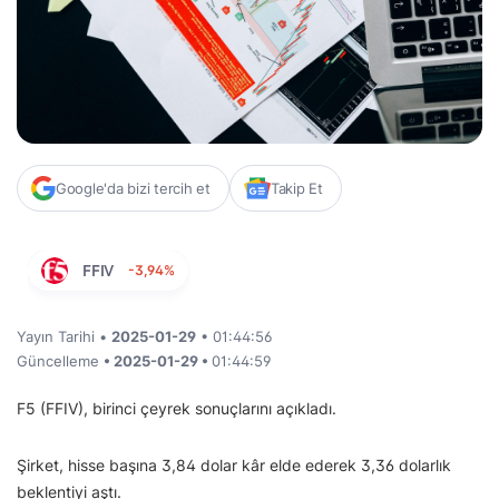
Google'da bizi tercih et
Takip Et
FFIV
-3,94%
Yayın Tarihi •
2025-01-29
• 01:44:56
Güncelleme
• 2025-01-29 •
01:44:59
F5 (FFIV), birinci çeyrek sonuçlarını açıkladı.
Şirket, hisse başına 3,84 dolar kâr elde ederek 3,36 dolarlık
beklentiyi aştı.