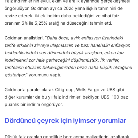
Faiz indirimlerinin eylül, ekim ve aralık aylarında gerçekleşmesi
öngörülüyor. Goldman ayrıca 2026 yılına ilişkin tahminini de
revize ederek, iki ek indirim daha beklediğini ve nihai faiz
oranının 3% ile 3,25% aralığına düşeceğini tahmin etti.
Goldman analistleri, “
Daha önce, aylık enflasyon üzerindeki
tarife etkisinin zirveye ulaşmasının ve bazı hanehalkı enflasyon
beklentilerindeki son dönemdeki büyük artışların, erken faiz
indirimlerini zor hale getireceğini düşünmüştük. İlk veriler,
tarifelerin etkisinin beklediğimizden biraz daha küçük olduğunu
gösteriyor
.” yorumunu yaptı.
Goldman’a paralel olarak Citigroup, Wells Fargo ve UBS gibi
diğer kurumlar da bu yıl faiz indirimleri bekliyor. UBS, 100 baz
puanlık bir indirim öngörüyor.
Dördüncü çeyrek için iyimser yorumlar
Düşük faiz oranları genellikle borçlanma maliyetlerini azaltarak