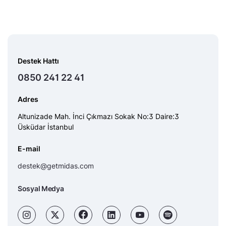
Destek Hattı
0850 241 22 41
Adres
Altunizade Mah. İnci Çıkmazı Sokak No:3 Daire:3
Üsküdar İstanbul
E-mail
destek@getmidas.com
Sosyal Medya