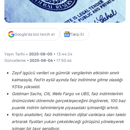
Google'da bizi tercih et
Takip Et
Yayın Tarihi •
2025-08-05
• 13:44:24
Güncelleme
• 2025-08-06 •
17:50:46
Zayıf işgücü verileri ve gümrük vergilerinin etkisinin sınırlı
kalmasıyla, Fed’in eylül ayında faiz indirimine gitme olasılığı
93%’e yükseldi.
Goldman Sachs, Citi, Wells Fargo ve UBS, faiz indirimlerinin
önümüzdeki dönemde gerçekleşeceğini öngörerek, 100 baz
puanlık indirim tahminleriyle piyasadaki iyimserliği artırdı.
Kripto analistleri, faiz indirimlerinin dijital varlıklara olan talebi
artırarak fiyatları yukarı çekebileceği görüşünü yöneleyerek
iyimser bir tavır sergiliyor.