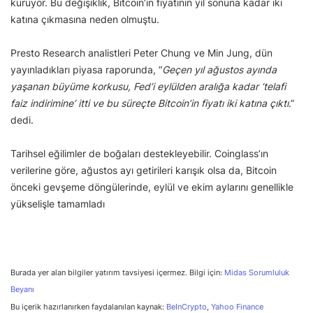
kuruyor. Bu değişiklik, Bitcoin’in fiyatının yıl sonuna kadar iki
katına çıkmasına neden olmuştu.
Presto Research analistleri Peter Chung ve Min Jung, dün
yayınladıkları piyasa raporunda, “
Geçen yıl ağustos ayında
yaşanan büyüme korkusu, Fed’i eylülden aralığa kadar ‘telafi
faiz indirimine’ itti ve bu süreçte Bitcoin’in fiyatı iki katına çıktı
.”
dedi.
Tarihsel eğilimler de boğaları destekleyebilir. Coinglass’ın
verilerine göre, ağustos ayı getirileri karışık olsa da, Bitcoin
önceki gevşeme döngülerinde, eylül ve ekim aylarını genellikle
yükselişle tamamladı
Burada yer alan bilgiler yatırım tavsiyesi içermez. Bilgi için:
Midas Sorumluluk
Beyanı
Bu içerik hazırlanırken faydalanılan kaynak:
BeInCrypto
,
Yahoo Finance