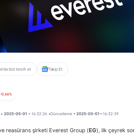
'da bizi tercih et
Takip Et
-0,66%
i •
2025-05-01
• 16:32:26
•
Güncelleme
• 2025-05-01 •
16:32:39
ve reasürans şirketi Everest Group (
EG
), ilk çeyrek so