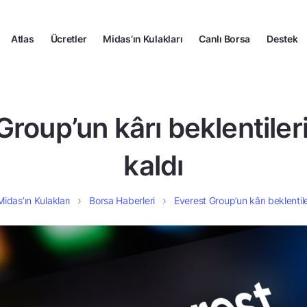
Atlas
Ücretler
Midas’ın Kulakları
Canlı Borsa
Destek
Group’un kârı beklentileri
kaldı
Midas’ın Kulakları
Borsa Haberleri
Everest Group’un kârı beklentile