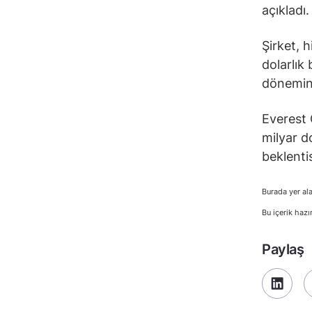
açıkladı.
Şirket, h
dolarlık
dönemind
Everest 
milyar d
beklentis
Burada yer ala
Bu içerik hazı
Paylaş