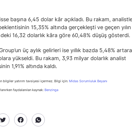
isse başına 6,45 dolar kâr açıkladı. Bu rakam, analistle
 beklentisinin 15,35% altında gerçekleşti ve geçen yılın
eki 16,32 dolarlık kâra göre 60,48% düşüş gösterdi.
Group’un üç aylık gelirleri ise yıllık bazda 5,48% artar
olara yükseldi. Bu rakam, 3,93 milyar dolarlık analist
inin 1,91% altında kaldı.
n bilgiler yatırım tavsiyesi içermez. Bilgi için:
Midas Sorumluluk Beyanı
rlanırken faydalanılan kaynak:
Benzinga