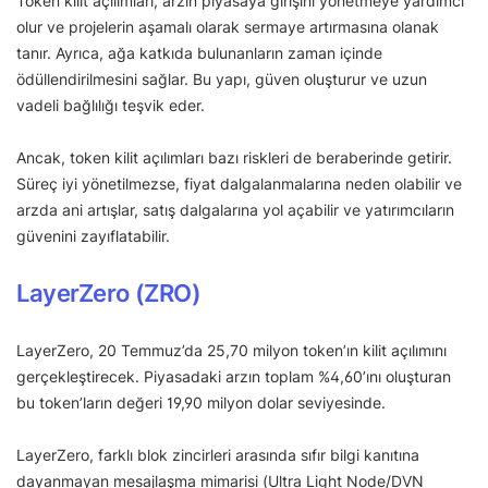
Token kilit açılımları, arzın piyasaya girişini yönetmeye yardımcı
olur ve projelerin aşamalı olarak sermaye artırmasına olanak
tanır. Ayrıca, ağa katkıda bulunanların zaman içinde
ödüllendirilmesini sağlar. Bu yapı, güven oluşturur ve uzun
vadeli bağlılığı teşvik eder.
Ancak, token kilit açılımları bazı riskleri de beraberinde getirir.
Süreç iyi yönetilmezse, fiyat dalgalanmalarına neden olabilir ve
arzda ani artışlar, satış dalgalarına yol açabilir ve yatırımcıların
güvenini zayıflatabilir.
LayerZero (ZRO)
LayerZero, 20 Temmuz’da 25,70 milyon token’ın kilit açılımını
gerçekleştirecek. Piyasadaki arzın toplam %4,60’ını oluşturan
bu token’ların değeri 19,90 milyon dolar seviyesinde.
LayerZero, farklı blok zincirleri arasında sıfır bilgi kanıtına
dayanmayan mesajlaşma mimarisi (Ultra Light Node/DVN