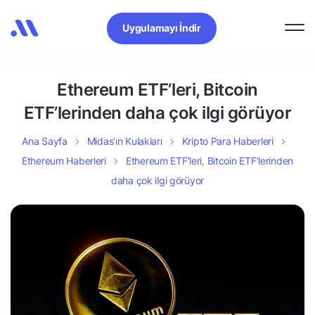
Uygulamayı İndir
Ethereum ETF’leri, Bitcoin
ETF’lerinden daha çok ilgi görüyor
Ana Sayfa
Midas’ın Kulakları
Kripto Para Haberleri
Ethereum Haberleri
Ethereum ETF’leri, Bitcoin ETF’lerinden
daha çok ilgi görüyor