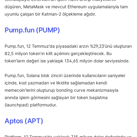
düşüren, MetaMask ve mevcut Ethereum uygulamalarıyla tam
uyumlu çalışan bir Katman-2 ölçekleme ağıdır.
Pump.fun (PUMP)
Pump.fun, 12 Temmuz’da piyasadaki arzın %29,23’ünü oluşturan
82,5 milyon token’ın kilit açılımını gerçekleştirecek. Bu
token’ların değeri ise yaklaşık 134,65 milyon dolar seviyesinde.
Pump.fun, Solana blok zinciri üzerinde kullanıcıların saniyeler
içinde, kod yazmadan ve likidite sağlamadan kendi
memecoin’lerini oluşturup bonding curve mekanizmasıyla
anında işlem görmesini sağlayan bir token başlatma
(launchpad) platformudur.
Aptos (APT)
Platform, 12 Temmuz’da yaklaşık 7,15 milyon dolar değerinde ve