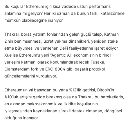
Bu koşullar Ethereum için kısa vadede üstün performans
anlamına mı geliyor? Her iki uzman da bunun farklı katalizörlerle
mümkün olabileceğine inanıyor.
Thakral, borsa yatırım fonlarından gelen güçlü talep, Katman
2’nin benimsenmesi, ücret yakma dinamikleri, yeniden stake
etme büyümesi ve yenilenen DeFi faaliyetlerine işaret ediyor.
Xue ise Ethereum’u yeni “Agentic AI” ekonomisinin birincil
yerleşim katmanı olarak konumlandırabilecek Fusaka,
Glamsterdam fork ve ERC-8004 gibi başarılı protokol
güncellemelerini vurguluyor.
Ethereum’un yıl başından bu yana %12’lik getirisi, Bitcoin’in
%10’luk artışını geride bırakmış olsa da Thakral, bu hareketlerin,
en azından makroekonomik ve likidite koşullarının
iyileşmesinden kaynaklanan sürekli destek olmadan, döngüsel
olduğuna inanıyor.