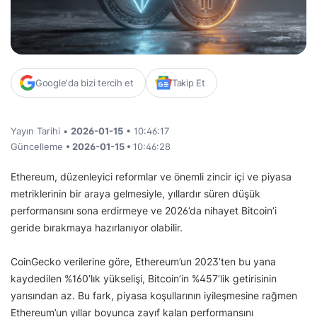
Google'da bizi tercih et
Takip Et
Yayın Tarihi •
2026-01-15
• 10:46:17
Güncelleme
• 2026-01-15 •
10:46:28
Ethereum, düzenleyici reformlar ve önemli zincir içi ve piyasa
metriklerinin bir araya gelmesiyle, yıllardır süren düşük
performansını sona erdirmeye ve 2026’da nihayet Bitcoin’i
geride bırakmaya hazırlanıyor olabilir.
CoinGecko verilerine göre, Ethereum’un 2023’ten bu yana
kaydedilen %160’lık yükselişi, Bitcoin’in %457’lik getirisinin
yarısından az. Bu fark, piyasa koşullarının iyileşmesine rağmen
Ethereum’un yıllar boyunca zayıf kalan performansını