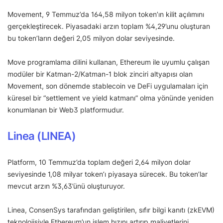
Movement, 9 Temmuz’da 164,58 milyon token’ın kilit açılımını
gerçekleştirecek. Piyasadaki arzın toplam %4,29’unu oluşturan
bu token’ların değeri 2,05 milyon dolar seviyesinde.
Move programlama dilini kullanan, Ethereum ile uyumlu çalışan
modüler bir Katman-2/Katman-1 blok zinciri altyapısı olan
Movement, son dönemde stablecoin ve DeFi uygulamaları için
küresel bir “settlement ve yield katmanı” olma yönünde yeniden
konumlanan bir Web3 platformudur.
Linea (LINEA)
Platform, 10 Temmuz’da toplam değeri 2,64 milyon dolar
seviyesinde 1,08 milyar token’ı piyasaya sürecek. Bu token’lar
mevcut arzın %3,63’ünü oluşturuyor.
Linea, ConsenSys tarafından geliştirilen, sıfır bilgi kanıtı (zkEVM)
teknolojisiyle Ethereum’un işlem hızını artırıp maliyetlerini