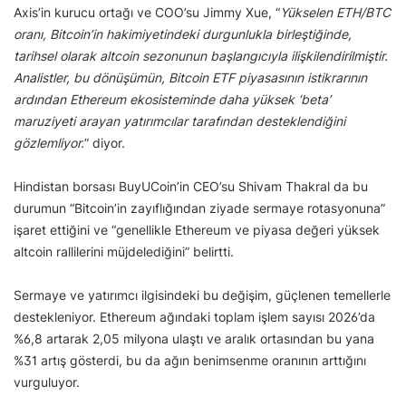
Axis’in kurucu ortağı ve COO’su Jimmy Xue, “
Yükselen ETH/BTC
oranı, Bitcoin’in hakimiyetindeki durgunlukla birleştiğinde,
tarihsel olarak altcoin sezonunun başlangıcıyla ilişkilendirilmiştir.
Analistler, bu dönüşümün, Bitcoin ETF piyasasının istikrarının
ardından Ethereum ekosisteminde daha yüksek ‘beta’
maruziyeti arayan yatırımcılar tarafından desteklendiğini
gözlemliyor.
” diyor.
Hindistan borsası BuyUCoin’in CEO’su Shivam Thakral da bu
durumun “Bitcoin’in zayıflığından ziyade sermaye rotasyonuna”
işaret ettiğini ve “genellikle Ethereum ve piyasa değeri yüksek
altcoin rallilerini müjdelediğini” belirtti.
Sermaye ve yatırımcı ilgisindeki bu değişim, güçlenen temellerle
destekleniyor. Ethereum ağındaki toplam işlem sayısı 2026’da
%6,8 artarak 2,05 milyona ulaştı ve aralık ortasından bu yana
%31 artış gösterdi, bu da ağın benimsenme oranının arttığını
vurguluyor.