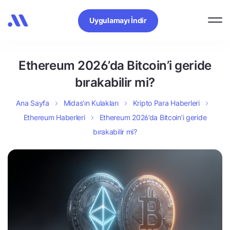
Uygulamayı İndir
Ethereum 2026’da Bitcoin’i geride
bırakabilir mi?
Ana Sayfa
Midas’ın Kulakları
Kripto Para Haberleri
Ethereum Haberleri
Ethereum 2026’da Bitcoin’i geride
bırakabilir mi?