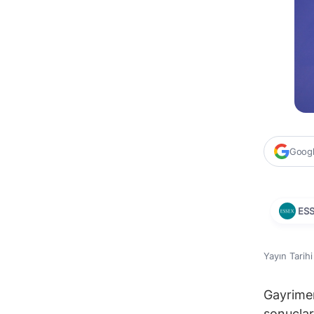
Google
ES
Yayın Tarih
Gayrimen
sonuçları