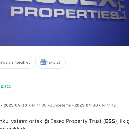
'da bizi tercih et
Takip Et
S
0,82%
i •
2025-04-30
• 14:41:00
•
Güncelleme
• 2025-04-30 •
14:41:12
kul yatırım ortaklığı Essex Property Trust (
ESS
), ilk
nı açıkladı.