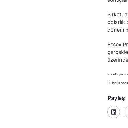
Şirket, h
dolarlık
dönemind
Essex Pr
gerçekle
üzerinde
Burada yer ala
Bu içerik hazı
Paylaş