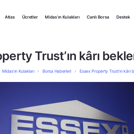
Atlas
Ücretler
Midas’ın Kulakları
Canlı Borsa
Destek
erty Trust’ın kârı beklen
Midas’ın Kulakları
Borsa Haberleri
Essex Property Trust’ın kârı be