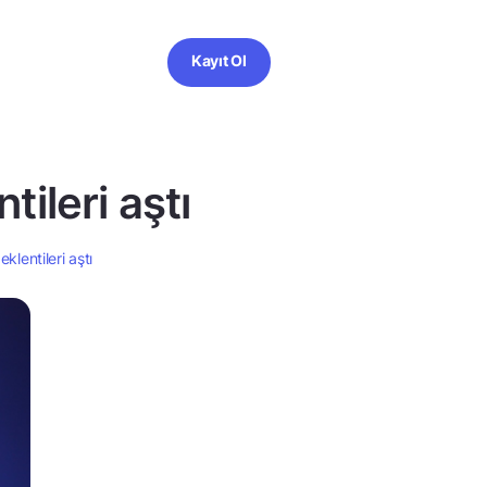
Kayıt Ol
tileri aştı
klentileri aştı