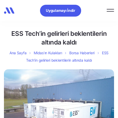
Uygulamayı İndir
ESS Tech’in gelirleri beklentilerin
altında kaldı
Ana Sayfa
Midas’ın Kulakları
Borsa Haberleri
ESS
Tech’in gelirleri beklentilerin altında kaldı