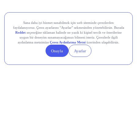
%9,3 artışla 72,8 milyar TL oldu.
Ereğli Demir Çelik (EREGL)
, ikinci çeyrekte 8,5 milyar TL
net kâr açıkladı.
Halkbank (HALKB)
, ikincil halka arz kapsamında
sermayesini %25 oranında artıracağını duyurdu; yurt dışı
koordinasyon için Citi ve JP Morgan’ı yetkilendirdi.
Şekerbank (SKBNK)
, yılın ilk yarısında konsolide bazda 2
milyar TL (solo bazda 1,5 milyar TL) net kâr elde etti; aktif
büyüklüğü yılbaşına göre %32 artışla 268,9 milyar TL’ye
ulaştı.
Devr-i Alem: Dünyada Neler Oluyor?
Küresel hisse senetleri rekor seviyelere yakın seyrediyor;
MSCI Tüm Ülkeler Dünya Endeksi son sekiz seansın
yedisinde yükselişle %0,1 arttı, S&P 500 cuma günü tüm
zamanların en yüksek seviyesine ulaştı.
ABD’de temmuz ayında tarım dışı istihdam 23 bin kişi azaldı