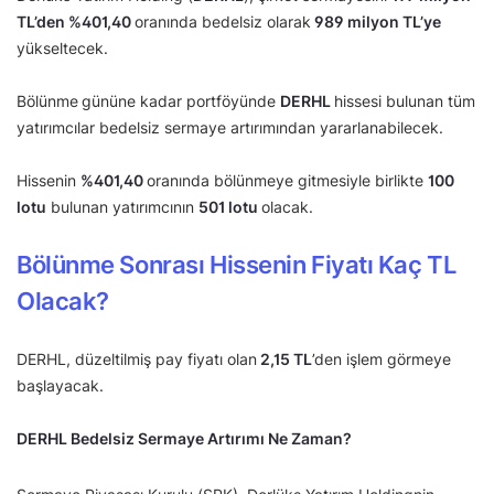
TL’den
%401,40
oranında bedelsiz olarak
989 milyon TL’ye
yükseltecek.
Bölünme
gününe kadar portföyünde
DERHL
hissesi bulunan tüm
yatırımcılar bedelsiz sermaye artırımından yararlanabilecek.
Hissenin
%
401,40
oranında bölünmeye gitmesiyle birlikte
100
lotu
bulunan yatırımcının
501 lotu
olacak.
Bölünme Sonrası Hissenin Fiyatı Kaç TL
Olacak?
DERHL, düzeltilmiş pay fiyatı olan
2,15
TL
’den işlem görmeye
başlayacak.
DERHL Bedelsiz Sermaye Artırımı Ne Zaman?