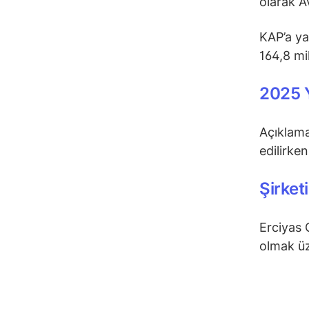
olarak Av
KAP’a ya
164,8 mi
2025 Y
Açıklama
edilirke
Şirket
Erciyas 
olmak üz