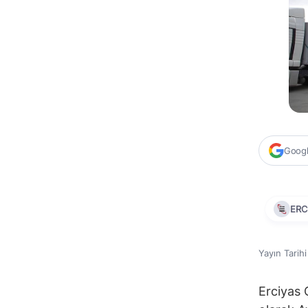
Google
ERC
Yayın Tarih
Erciyas Ç