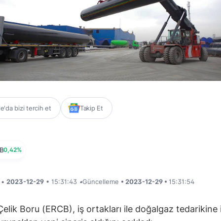
'da bizi tercih et
Takip Et
B
0,42%
i •
2023-12-29
• 15:31:43
•
Güncelleme
• 2023-12-29 •
15:31:54
elik Boru (ERCB), iş ortakları ile doğalgaz tedarikine i