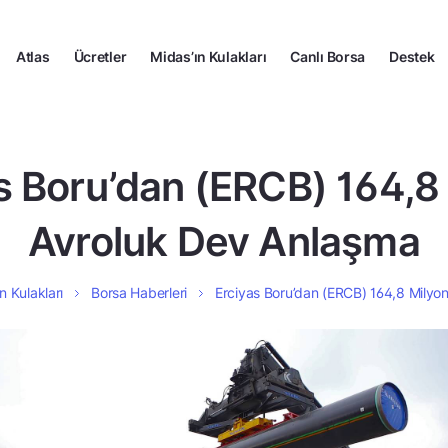
Atlas
Ücretler
Midas’ın Kulakları
Canlı Borsa
Destek
s Boru’dan (ERCB) 164,8
Avroluk Dev Anlaşma
n Kulakları
Borsa Haberleri
Erciyas Boru’dan (ERCB) 164,8 Milyo