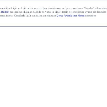
yali Veren Hisseler
Holding (KCHOL)
 Solutions (ODINE)
atırım Holding (RALYH)
power Enerji ve Otomasyon (EUPWR)
mir Karabük Demir Çelik Sanayi ve Ticaret (KRDMD)
Akrilik Kimya Sanayii (AKSA)