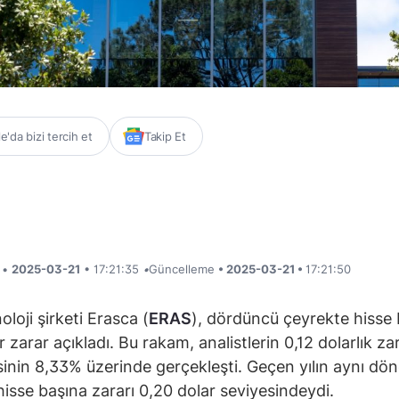
'da bizi tercih et
Takip Et
i •
2025-03-21
• 17:21:35
•
Güncelleme
• 2025-03-21 •
17:21:50
loji şirketi Erasca (
ERAS
), dördüncü çeyrekte hisse
r zarar açıkladı. Bu rakam, analistlerin 0,12 dolarlık za
sinin 8,33% üzerinde gerçekleşti. Geçen yılın aynı d
 hisse başına zararı 0,20 dolar seviyesindeydi.