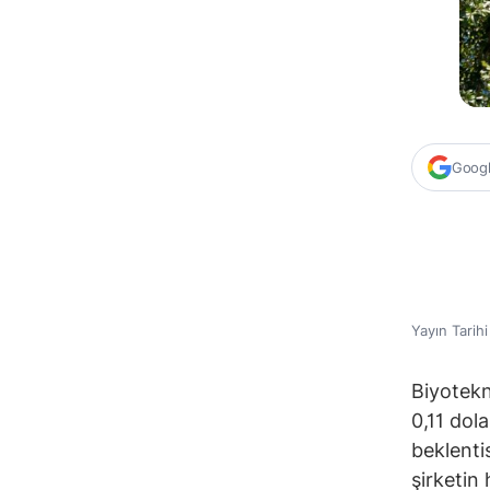
Google
Yayın Tarih
Biyotekno
0,11 dola
beklenti
şirketin