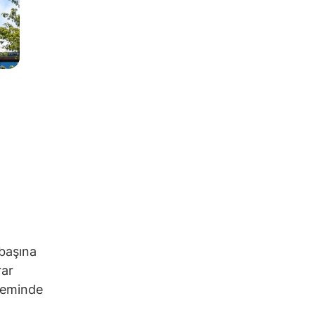
 başına
rar
öneminde