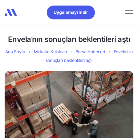
Uygulamayı İndir
Envela’nın sonuçları beklentileri aştı
Ana Sayfa
Midas’ın Kulakları
Borsa Haberleri
Envela’nın
sonuçları beklentileri aştı