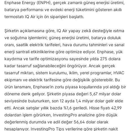
Enphase Energy (ENPH), gerçek zamanlı güneş enerjisi üretimi,
batarya performansı ve evdeki enerji tüketimini gösteren akıllı
termostatı IQ Air için ön siparişleri başlattı.
Şirketin açıklamasına göre, IQ Air yapay zekâ desteğiyle ısıtma
ve soğutma işlemlerini; güneş enerjisi üretimi, batarya doluluk
oranı, saatlik elektrik tarifeleri, hava durumu tahminleri ve sanal
enerji santrali etkinliklerine göre optimize ediyor. Enphase, yük
kaydırma ve tarife optimizasyonu sayesinde yılda 275 dolara
kadar tasarruf sağlanabileceğini öngörüyor. Ancak gerçek
tasarruf miktarı, sistem kurulumu, iklim, yerel programlar, HVAC
ekipmanı ve elektrik tarifesine göre değişiklik gösterebilir. Bu
ürün lansmanı, Enphase’in zorlu piyasa koşullarında yol aldığı bir
döneme denk geliyor. Şirketin piyasa değeri 5,67 milyar dolar
seviyesinde bulunurken, son 12 ayda 1,4 milyar dolar gelir elde
etti. Ancak satışlar yıllık bazda %1,6 geriledi. Hisse fiyatı 42,99
dolardan işlem görürken, InvestingPro analizine göre düşük
değerlenmiş durumda ve adil değer 56,64 dolar olarak
hesaplanıyor. InvestingPro Tips verilerine göre şirketin nakit