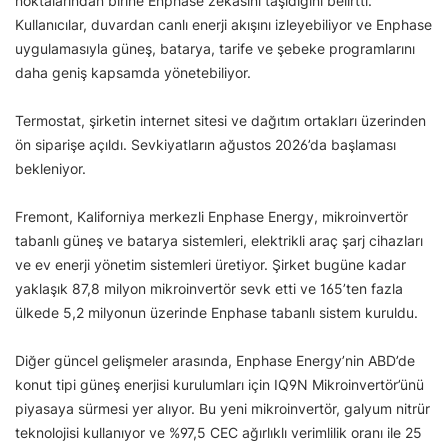
noktalarından birine Enphase zekâsını taşıdığını belirtti.
Kullanıcılar, duvardan canlı enerji akışını izleyebiliyor ve Enphase
uygulamasıyla güneş, batarya, tarife ve şebeke programlarını
daha geniş kapsamda yönetebiliyor.
Termostat, şirketin internet sitesi ve dağıtım ortakları üzerinden
ön siparişe açıldı. Sevkiyatların ağustos 2026’da başlaması
bekleniyor.
Fremont, Kaliforniya merkezli Enphase Energy, mikroinvertör
tabanlı güneş ve batarya sistemleri, elektrikli araç şarj cihazları
ve ev enerji yönetim sistemleri üretiyor. Şirket bugüne kadar
yaklaşık 87,8 milyon mikroinvertör sevk etti ve 165’ten fazla
ülkede 5,2 milyonun üzerinde Enphase tabanlı sistem kuruldu.
Diğer güncel gelişmeler arasında, Enphase Energy’nin ABD’de
konut tipi güneş enerjisi kurulumları için IQ9N Mikroinvertör’ünü
piyasaya sürmesi yer alıyor. Bu yeni mikroinvertör, galyum nitrür
teknolojisi kullanıyor ve %97,5 CEC ağırlıklı verimlilik oranı ile 25