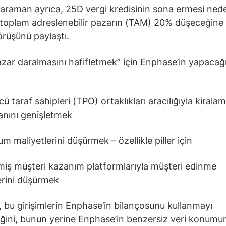
raman ayrıca, 25D vergi kredisinin sona ermesi nede
toplam adreslenebilir pazarın (TAM) 20% düşeceğine 
görüşünü paylaştı.
zar daralmasını hafifletmek” için Enphase’in yapacağı
 taraf sahipleri (TPO) ortaklıkları aracılığıyla kirala
nını genişletmek
m maliyetlerini düşürmek – özellikle piller için
miş müşteri kazanım platformlarıyla müşteri edinme
erini düşürmek
 bu girişimlerin Enphase’in bilançosunu kullanmayı
ğini, bunun yerine Enphase’in benzersiz veri konumu