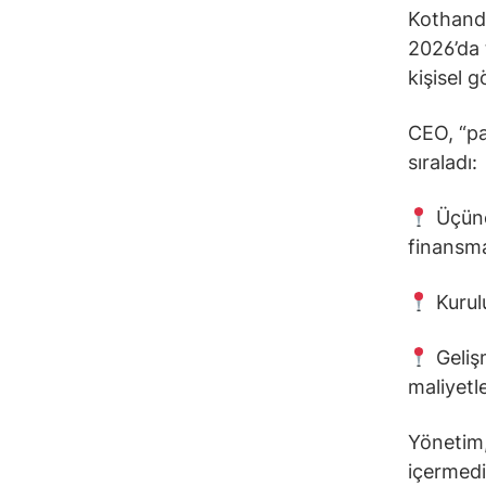
Kothanda
2026’da 
kişisel 
CEO, “pa
sıraladı:
Üçüncü
finansma
Kurulu
Geliş
maliyetl
Yönetim,
içermedi