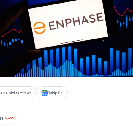
'da bizi tercih et
Takip Et
PH
-6,69%