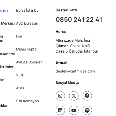
Destek Hattı
mızda
Borsa İstanbul
0850 241 22 41
 Merkezi
ABD Borsaları
Adres
ın
Fon
Altunizade Mah. İnci
arı
Çıkmazı Sokak No:3
Midas Kripto
Daire:3 Üsküdar İstanbul
 Akademi
Avrupa Borsaları
E-mail
Terimleri
destek@getmidas.com
VİOP
lar
Sosyal Medya
Atlas
Sıfır Komisyon
ıklar
Kredili Yatırım