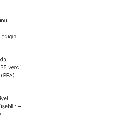
ünü
ladığını
nda
8E vergi
 (PPA)
iyel
şebilir –
e