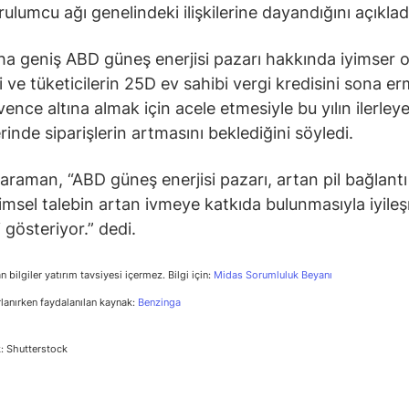
rulumcu ağı genelindeki ilişkilerine dayandığını açıklad
a geniş ABD güneş enerjisi pazarı hakkında iyimser 
ti ve tüketicilerin 25D ev sahibi vergi kredisini sona 
ence altına almak için acele etmesiyle bu yılın ilerley
inde siparişlerin artmasını beklediğini söyledi.
raman, “ABD güneş enerjisi pazarı, artan pil bağlantı 
msel talebin artan ivmeye katkıda bulunmasıyla iyile
ri gösteriyor.” dedi.
n bilgiler yatırım tavsiyesi içermez. Bilgi için:
Midas Sorumluluk Beyanı
rlanırken faydalanılan kaynak:
Benzinga
: Shutterstock