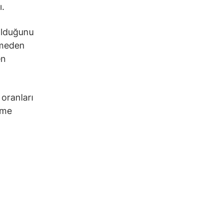
ı.
olduğunu
ermeden
en
oranları
şme