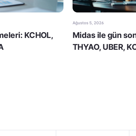
Ağustos 5, 2026
meleri: KCHOL,
Midas ile gün so
A
THYAO, UBER, 