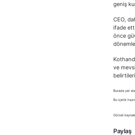
geniş ku
CEO, dah
ifade et
önce güv
dönemler
Kothanda
ve mevsi
belirtile
Burada yer ala
Bu içerik hazı
Görsel kaynak
Paylaş