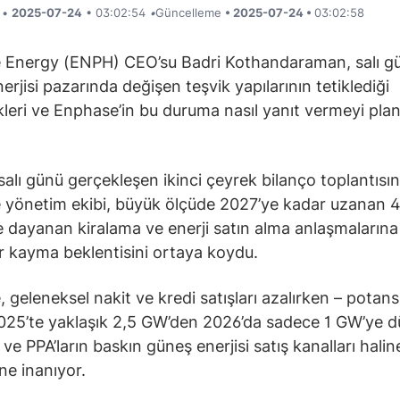
i •
2025-07-24
• 03:02:54
•
Güncelleme
• 2025-07-24 •
03:02:58
 Energy (ENPH) CEO’su Badri Kothandaraman, salı g
erjisi pazarında değişen teşvik yapılarının tetiklediği
ikleri ve Enphase’in bu duruma nasıl yanıt vermeyi plan
 salı günü gerçekleşen ikinci çeyrek bilanço toplantısı
yönetim ekibi, büyük ölçüde 2027’ye kadar uzanan 4
e dayanan kiralama ve enerji satın alma anlaşmalarına
r kayma beklentisini ortaya koydu.
 geleneksel nakit ve kredi satışları azalırken – potans
025’te yaklaşık 2,5 GW’den 2026’da sadece 1 GW’ye dü
ve PPA’ların baskın güneş enerjisi satış kanalları halin
ne inanıyor.