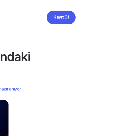
Kayıt Ol
ndaki
azırlanıyor