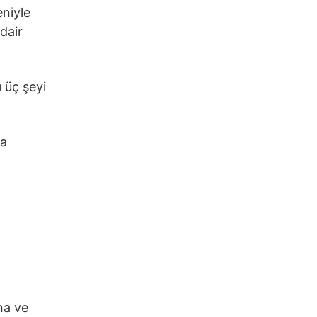
niyle
dair
 üç şeyi
ma
na ve