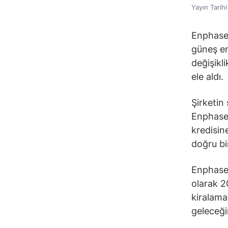
Yayın Tarih
Enphase
güneş en
değişikl
ele aldı.
Şirketin
Enphase 
kredisin
doğru bi
Enphase,
olarak 2
kiralama 
geleceği