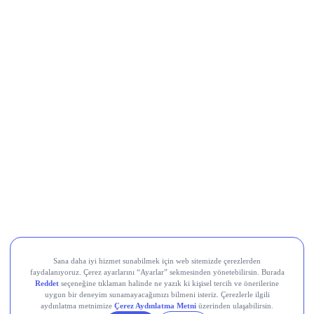
Al Sinyali Veren Hisseler
Koç Holding (KCHOL)
Odine Solutions (ODINE)
Ral Yatırım Holding (RALYH)
Europower Enerji ve Otomasyon (EUPWR)
Kardemir Karabük Demir Çelik Sanayi ve Ticaret (KRDMD)
Aksa Akrilik Kimya Sanayii (AKSA)
Teknik Analiz Nedir?