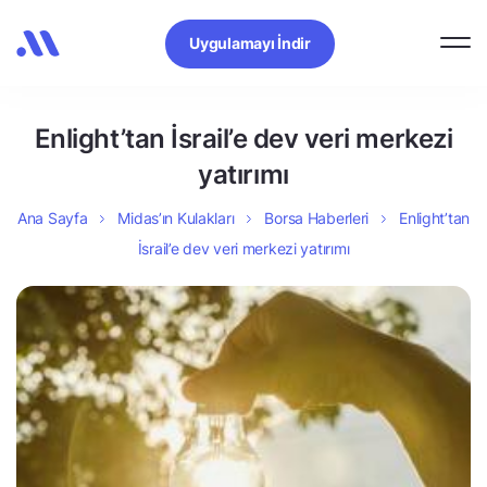
Uygulamayı İndir
Enlight’tan İsrail’e dev veri merkezi
yatırımı
Ana Sayfa
Midas’ın Kulakları
Borsa Haberleri
Enlight’tan
İsrail’e dev veri merkezi yatırımı