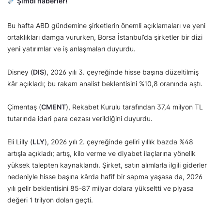
Şimdi haberler!
Bu hafta ABD gündemine şirketlerin önemli açıklamaları ve yeni
ortaklıkları damga vururken, Borsa İstanbul’da şirketler bir dizi
yeni yatırımlar ve iş anlaşmaları duyurdu.
Disney (
DIS
), 2026 yılı 3. çeyreğinde hisse başına düzeltilmiş
kâr açıkladı; bu rakam analist beklentisini %10,8 oranında aştı.
Çimentaş (
CMENT
), Rekabet Kurulu tarafından 37,4 milyon TL
tutarında idari para cezası verildiğini duyurdu.
Eli Lilly (
LLY
), 2026 yılı 2. çeyreğinde geliri yıllık bazda %48
artışla açıkladı; artış, kilo verme ve diyabet ilaçlarına yönelik
yüksek talepten kaynaklandı. Şirket, satın alımlarla ilgili giderler
nedeniyle hisse başına kârda hafif bir sapma yaşasa da, 2026
yılı gelir beklentisini 85-87 milyar dolara yükseltti ve piyasa
değeri 1 trilyon doları geçti.