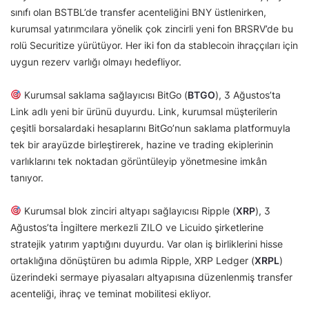
sınıfı olan BSTBL’de transfer acenteliğini BNY üstlenirken,
kurumsal yatırımcılara yönelik çok zincirli yeni fon BRSRV’de bu
rolü Securitize yürütüyor. Her iki fon da stablecoin ihraççıları için
uygun rezerv varlığı olmayı hedefliyor.
Kurumsal saklama sağlayıcısı BitGo (
BTGO
), 3 Ağustos’ta
Link adlı yeni bir ürünü duyurdu. Link, kurumsal müşterilerin
çeşitli borsalardaki hesaplarını BitGo’nun saklama platformuyla
tek bir arayüzde birleştirerek, hazine ve trading ekiplerinin
varlıklarını tek noktadan görüntüleyip yönetmesine imkân
tanıyor.
Kurumsal blok zinciri altyapı sağlayıcısı Ripple (
XRP
), 3
Ağustos’ta İngiltere merkezli ZILO ve Licuido şirketlerine
stratejik yatırım yaptığını duyurdu. Var olan iş birliklerini hisse
ortaklığına dönüştüren bu adımla Ripple, XRP Ledger (
XRPL
)
üzerindeki sermaye piyasaları altyapısına düzenlenmiş transfer
acenteliği, ihraç ve teminat mobilitesi ekliyor.