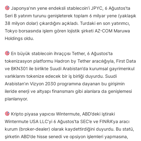
Japonya’nın yene endeksli stablecoin’i JPYC, 6 Ağustos’ta
Seri B yatırım turunu genişleterek toplam 6 milyar yene (yaklaşık
38 milyon dolar) çıkardığını açıkladı. Turdaki en son yatırımcı,
Tokyo borsasında işlem gören lojistik şirketi AZ-COM Maruwa
Holdings oldu.
En büyük stablecoin ihraççısı Tether, 6 Ağustos’ta
tokenizasyon platformu Hadron by Tether aracılığıyla, First Data
ve BKN301 ile birlikte Suudi Arabistan’da kurumsal gayrimenkul
varlıklarını tokenize edecek bir iş birliği duyurdu. Suudi
Arabistan’ın Vizyon 2030 programına dayanan bu girişimin
ileride enerji ve altyapı finansmanı gibi alanlara da genişlemesi
planlanıyor.
Kripto piyasa yapıcısı Wintermute, ABD’deki iştiraki
Wintermute USA LLC’yi 6 Ağustos’ta SEC’e ve FINRA’ya aracı
kurum (broker-dealer) olarak kaydettirdiğini duyurdu. Bu statü,
şirketin ABD’de hisse senedi ve opsiyon işlemleri yapmasına,