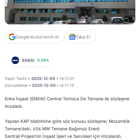
Google'da bizi tercih et
Takip Et
ENKAI
0,58%
Yayın Tarihi •
2025-12-05
• 16:11:01
Güncelleme
• 2025-12-05 •
16:11:15
Enka İnşaat (ENKAI) Central Termica De Temane ile sözleşme
imzaladı.
Yapılan KAP bildirimine göre söz konusu sözleşme; Mozambik
Temane’deki, 456 MW Temane Bağımsız Enerji
Santrali Projesi’nin İnşaat İşleri ve Servisleri için imzalandı.