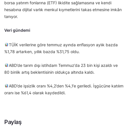
borsa yatırım fonlarına (ETF) likidite sağlamasına ve kendi
hesabına dijital varlık menkul kıymetlerini takas etmesine imkân
tanıyor.
Veri gündemi
TÜİK verilerine göre temmuz ayında enflasyon aylık bazda
%1,78 artarken, yıllık bazda %31,75 oldu.
ABD’de tarım dışı istihdam Temmuz’da 23 bin kişi azaldı ve
80 binlik artış beklentisinin oldukça altında kaldı.
ABD’de işsizlik oranı %4,2’den %4,1’e geriledi. İşgücüne katılım
oranı ise %61,4 olarak kaydedildi.
Paylaş