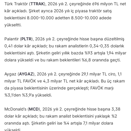
Türk Traktör (
TTRAK
), 2026 yılı 2. çeyreğinde 696 milyon TL net
kâr açıkladı. Şirket ayrıca 2026 yılı iç piyasa traktör satış
beklentisini 8.000-10.000 adetten 8.500-10.000 adede
yükseltti.
Palantir (
PLTR
), 2026 yılı 2. çeyreğinde hisse başına düzeltilmiş
0,41 dolar kâr açıkladı; bu rakam analistlerin 0,34-0,35 dolarlık
beklentisini aştı. Şirketin geliri yıllık bazda %93 artışla 1,94 milyar
dolara yükseldi ve bu rakam beklentileri %6,8 oranında geçti.
Aygaz (
AYGAZ
), 2026 yılı 2. çeyreğinde 29,1 milyar TL ciro, 1,1
milyar TL FAVÖK ve 4,3 milyar TL net kâr açıkladı. Bu üç rakam
da piyasa beklentisinin üzerinde gerçekleşti; FAVÖK marjı
%3,1’den %3,9’a yükseldi.
McDonald’s (
MCD
), 2026 yılı 2. çeyreğinde hisse başına 3,38
dolar kâr açıkladı; bu rakam analist beklentisini yaklaşık %2
oranında aştı. Şirketin geliri ise %4 artışla 7,1 milyar dolara
yükseldi.