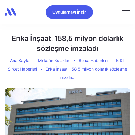
Uygulamayı İndir
Enka İnşaat, 158,5 milyon dolarlık
sözleşme imzaladı
Ana Sayfa
Midas’ın Kulakları
Borsa Haberleri
BIST
Şirket Haberleri
Enka İnşaat, 158,5 milyon dolarlık sözleşme
imzaladı