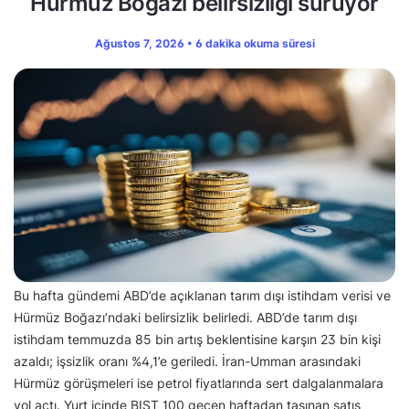
Hürmüz Boğazı belirsizliği sürüyor
Ağustos 7, 2026 • 6 dakika okuma süresi
Bu hafta gündemi ABD’de açıklanan tarım dışı istihdam verisi ve
Hürmüz Boğazı’ndaki belirsizlik belirledi. ABD’de tarım dışı
istihdam temmuzda 85 bin artış beklentisine karşın 23 bin kişi
azaldı; işsizlik oranı %4,1’e geriledi. İran-Umman arasındaki
Hürmüz görüşmeleri ise petrol fiyatlarında sert dalgalanmalara
yol açtı. Yurt içinde BIST 100 geçen haftadan taşınan satış