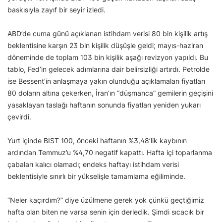
baskısıyla zayıf bir seyir izledi.
ABD’de cuma günü açıklanan istihdam verisi 80 bin kişilik artış
beklentisine karşın 23 bin kişilik düşüşle geldi; mayıs-haziran
döneminde de toplam 103 bin kişilik aşağı revizyon yapıldı. Bu
tablo, Fed’in gelecek adımlarına dair belirsizliği artırdı. Petrolde
ise Bessent’in anlaşmaya yakın olunduğu açıklamaları fiyatları
80 doların altına çekerken, İran’ın “düşmanca” gemilerin geçişini
yasaklayan taslağı haftanın sonunda fiyatları yeniden yukarı
çevirdi.
Yurt içinde BIST 100, önceki haftanın %3,48’lik kaybının
ardından Temmuz’u %4,70 negatif kapattı. Hafta içi toparlanma
çabaları kalıcı olamadı; endeks haftayı istihdam verisi
beklentisiyle sınırlı bir yükselişle tamamlama eğiliminde.
“Neler kaçırdım?” diye üzülmene gerek yok çünkü geçtiğimiz
hafta olan biten ne varsa senin için derledik. Şimdi sıcacık bir