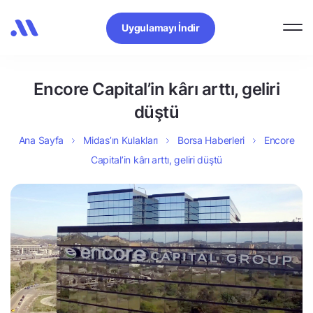
Uygulamayı İndir
Encore Capital’in kârı arttı, geliri
düştü
Ana Sayfa
Midas’ın Kulakları
Borsa Haberleri
Encore
Capital’in kârı arttı, geliri düştü