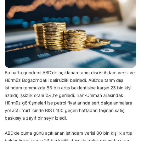
Bu hafta gündemi ABD’de açıklanan tarım dışı istihdam verisi ve
Hürmüz Boğazı’ndaki belirsizlik belirledi. ABD’de tarım dışı
istihdam temmuzda 85 bin artış beklentisine karşın 23 bin kişi
azaldı; işsizlik oranı %4,1’e geriledi. İran-Umman arasındaki
Hürmüz görüşmeleri ise petrol fiyatlarında sert dalgalanmalara
yol açtı. Yurt içinde BIST 100 geçen haftadan taşınan satış
baskısıyla zayıf bir seyir izledi.
ABD’de cuma günü açıklanan istihdam verisi 80 bin kişilik artış
beklentisine karşın 23 bin kişilik düşüşle geldi; mayıs-haziran