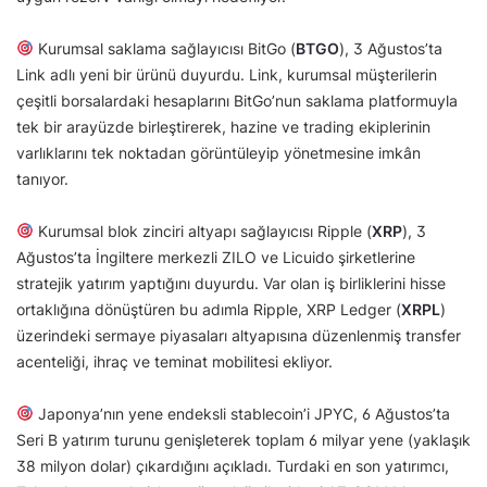
Kurumsal saklama sağlayıcısı BitGo (
BTGO
), 3 Ağustos’ta
Link adlı yeni bir ürünü duyurdu. Link, kurumsal müşterilerin
çeşitli borsalardaki hesaplarını BitGo’nun saklama platformuyla
tek bir arayüzde birleştirerek, hazine ve trading ekiplerinin
varlıklarını tek noktadan görüntüleyip yönetmesine imkân
tanıyor.
Kurumsal blok zinciri altyapı sağlayıcısı Ripple (
XRP
), 3
Ağustos’ta İngiltere merkezli ZILO ve Licuido şirketlerine
stratejik yatırım yaptığını duyurdu. Var olan iş birliklerini hisse
ortaklığına dönüştüren bu adımla Ripple, XRP Ledger (
XRPL
)
üzerindeki sermaye piyasaları altyapısına düzenlenmiş transfer
acenteliği, ihraç ve teminat mobilitesi ekliyor.
Japonya’nın yene endeksli stablecoin’i JPYC, 6 Ağustos’ta
Seri B yatırım turunu genişleterek toplam 6 milyar yene (yaklaşık
38 milyon dolar) çıkardığını açıkladı. Turdaki en son yatırımcı,