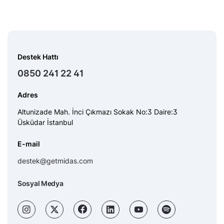
Destek Hattı
0850 241 22 41
Adres
Altunizade Mah. İnci Çıkmazı Sokak No:3 Daire:3
Üsküdar İstanbul
E-mail
destek@getmidas.com
Sosyal Medya