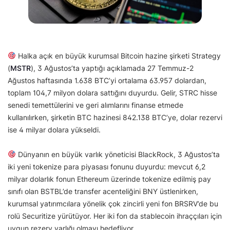
Halka açık en büyük kurumsal Bitcoin hazine şirketi Strategy
(
MSTR
), 3 Ağustos’ta yaptığı açıklamada 27 Temmuz-2
Ağustos haftasında 1.638 BTC’yi ortalama 63.957 dolardan,
toplam 104,7 milyon dolara sattığını duyurdu. Gelir, STRC hisse
senedi temettülerini ve geri alımlarını finanse etmede
kullanılırken, şirketin BTC hazinesi 842.138 BTC’ye, dolar rezervi
ise 4 milyar dolara yükseldi.
Dünyanın en büyük varlık yöneticisi BlackRock, 3 Ağustos’ta
iki yeni tokenize para piyasası fonunu duyurdu: mevcut 6,2
milyar dolarlık fonun Ethereum üzerinde tokenize edilmiş pay
sınıfı olan BSTBL’de transfer acenteliğini BNY üstlenirken,
kurumsal yatırımcılara yönelik çok zincirli yeni fon BRSRV’de bu
rolü Securitize yürütüyor. Her iki fon da stablecoin ihraççıları için
uygun rezerv varlığı olmayı hedefliyor.