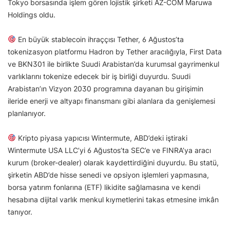
Tokyo borsasında işlem gören lojistik şirketi AZ-COM Maruwa
Holdings oldu.
En büyük stablecoin ihraççısı Tether, 6 Ağustos’ta
tokenizasyon platformu Hadron by Tether aracılığıyla, First Data
ve BKN301 ile birlikte Suudi Arabistan’da kurumsal gayrimenkul
varlıklarını tokenize edecek bir iş birliği duyurdu. Suudi
Arabistan’ın Vizyon 2030 programına dayanan bu girişimin
ileride enerji ve altyapı finansmanı gibi alanlara da genişlemesi
planlanıyor.
Kripto piyasa yapıcısı Wintermute, ABD’deki iştiraki
Wintermute USA LLC’yi 6 Ağustos’ta SEC’e ve FINRA’ya aracı
kurum (broker-dealer) olarak kaydettirdiğini duyurdu. Bu statü,
şirketin ABD’de hisse senedi ve opsiyon işlemleri yapmasına,
borsa yatırım fonlarına (ETF) likidite sağlamasına ve kendi
hesabına dijital varlık menkul kıymetlerini takas etmesine imkân
tanıyor.