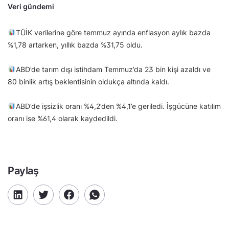
Veri gündemi
TÜİK verilerine göre temmuz ayında enflasyon aylık bazda
%1,78 artarken, yıllık bazda %31,75 oldu.
ABD’de tarım dışı istihdam Temmuz’da 23 bin kişi azaldı ve
80 binlik artış beklentisinin oldukça altında kaldı.
ABD’de işsizlik oranı %4,2’den %4,1’e geriledi. İşgücüne katılım
oranı ise %61,4 olarak kaydedildi.
Paylaş