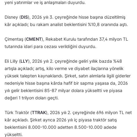
yeni yatırımlar ve iş anlaşmaları duyurdu.
Disney (
DIS
), 2026 yılı 3. çeyreğinde hisse başına düzeltilmiş
kâr açıkladı; bu rakam analist beklentisini %10,8 oranında aştı.
Çimentaş (
CMENT
), Rekabet Kurulu tarafından 37,4 milyon TL
tutarında idari para cezası verildiğini duyurdu.
Eli Lilly (
LLY
), 2026 yılı 2. çeyreğinde geliri yıllık bazda %48
artışla açıkladı; artış, kilo verme ve diyabet ilaçlarına yönelik
yüksek talepten kaynaklandı. Şirket, satın alımlarla ilgili giderler
nedeniyle hisse başına kârda hafif bir sapma yaşasa da, 2026
yılı gelir beklentisini 85-87 milyar dolara yükseltti ve piyasa
değeri 1 trilyon doları geçti.
Türk Traktör (
TTRAK
), 2026 yılı 2. çeyreğinde 696 milyon TL net
kâr açıkladı. Şirket ayrıca 2026 yılı iç piyasa traktör satış
beklentisini 8.000-10.000 adetten 8.500-10.000 adede
yükseltti.