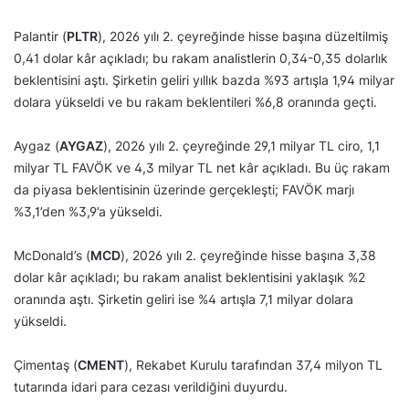
Palantir (
PLTR
), 2026 yılı 2. çeyreğinde hisse başına düzeltilmiş
0,41 dolar kâr açıkladı; bu rakam analistlerin 0,34-0,35 dolarlık
beklentisini aştı. Şirketin geliri yıllık bazda %93 artışla 1,94 milyar
dolara yükseldi ve bu rakam beklentileri %6,8 oranında geçti.
Aygaz (
AYGAZ
), 2026 yılı 2. çeyreğinde 29,1 milyar TL ciro, 1,1
milyar TL FAVÖK ve 4,3 milyar TL net kâr açıkladı. Bu üç rakam
da piyasa beklentisinin üzerinde gerçekleşti; FAVÖK marjı
%3,1’den %3,9’a yükseldi.
McDonald’s (
MCD
), 2026 yılı 2. çeyreğinde hisse başına 3,38
dolar kâr açıkladı; bu rakam analist beklentisini yaklaşık %2
oranında aştı. Şirketin geliri ise %4 artışla 7,1 milyar dolara
yükseldi.
Çimentaş (
CMENT
), Rekabet Kurulu tarafından 37,4 milyon TL
tutarında idari para cezası verildiğini duyurdu.