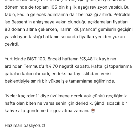
döneminde de toplam 103 bin kişilik aşağı revizyon yapıldı. Bu
tablo, Fed’in gelecek adımlarına dair belirsizliği artırdı. Petrolde
ise Bessent’in anlaşmaya yakın olunduğu açıklamaları fiyatları
80 doların altına çekerken, İran’ın “düşmanca” gemilerin geçişini
yasaklayan taslağı haftanın sonunda fiyatları yeniden yukarı
çevirdi.
Yurt içinde BIST 100, önceki haftanın %3,48’lik kaybının
ardından Temmuz’u %4,70 negatif kapattı. Hafta içi toparlanma
çabaları kalıcı olamadı; endeks haftayı istihdam verisi
beklentisiyle sınırlı bir yükselişle tamamlama eğiliminde.
“Neler kaçırdım?” diye üzülmene gerek yok çünkü geçtiğimiz
hafta olan biten ne varsa senin için derledik. Şimdi sıcacık bir
kahve alıp gündeme bir göz atma zamanı.
Hazırsan başlıyoruz!