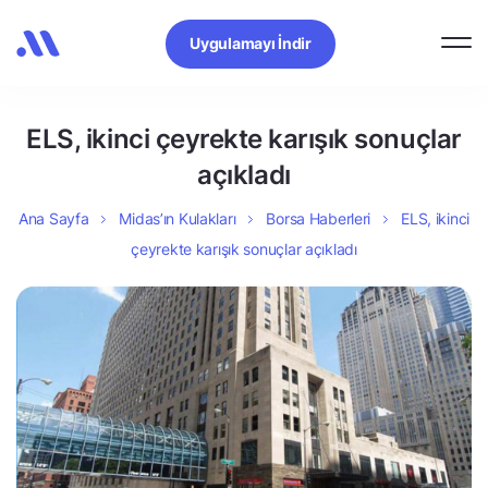
Uygulamayı İndir
ELS, ikinci çeyrekte karışık sonuçlar
açıkladı
Ana Sayfa
Midas’ın Kulakları
Borsa Haberleri
ELS, ikinci
çeyrekte karışık sonuçlar açıkladı