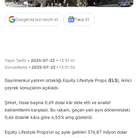
Google'da bizi tercih et
Takip Et
Yayın Tarihi •
2025-07-22
• 13:51:41
Güncelleme
• 2025-07-22 •
13:51:56
Gayrimenkul yatırım ortaklığı Equity Lifestyle Props (
ELS
), ikinci
çeyrek sonuçlarını açıkladı.
Şirket, hisse başına 0,69 dolar kâr elde etti ve analist
beklentilerini karşıladı. Bu rakam, geçen yılın aynı dönemindeki
0,66 dolarlık kâra göre 4,55% artış gösterdi.
Equity Lifestyle Props’un üç aylık gelirleri 376,87 milyon dolar