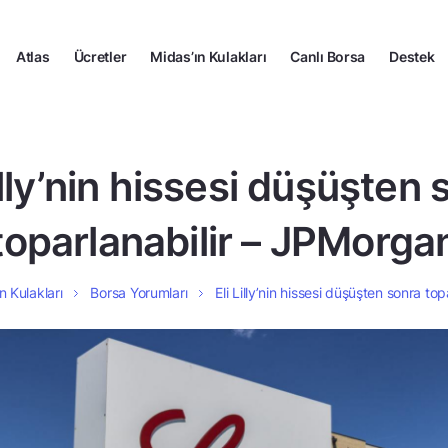
Atlas
Ücretler
Midas’ın Kulakları
Canlı Borsa
Destek
illy’nin hissesi düşüşten
toparlanabilir – JPMorga
n Kulakları
Borsa Yorumları
Eli Lilly’nin hissesi düşüşten sonra to