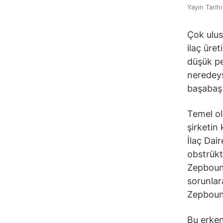
Yayın Tarih
Çok ulus
ilaç üre
düşük p
neredeys
başabaş 
Temel ol
şirketin
İlaç Dair
obstrükti
Zepbound’
sorunlara
Zepbound
Bu erken