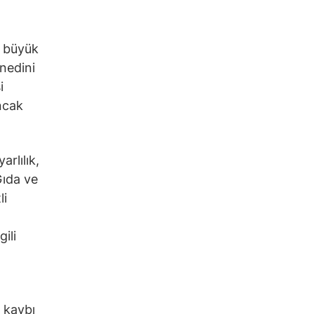
n büyük
enedini
i
ncak
rlılık,
Gıda ve
li
ili
 kaybı