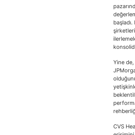
pazarınd
değerlem
başladı.
şirketler
ilerlemel
konsolid
Yine de,
JPMorgan
olduğunu
yetişkinl
beklentil
performa
rehberli
CVS Heal
erişimini