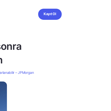
Kayıt Ol
 sonra
n
parlanabilir – JPMorgan