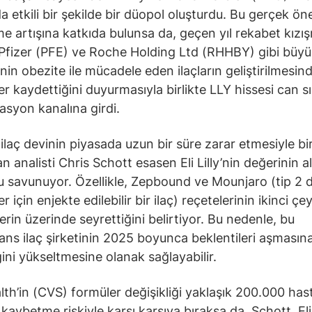
a etkili bir şekilde bir düopol oluşturdu. Bu gerçek öne
e artışına katkıda bulunsa da, geçen yıl rekabet kız
 Pfizer (PFE) ve Roche Holding Ltd (RHHBY) gibi büyük
inin obezite ile mücadele eden ilaçların geliştirilmesin
er kaydettiğini duyurmasıyla birlikte LLY hissesi can sık
asyon kanalına girdi.
 ilaç devinin piyasada uzun bir süre zarar etmesiyle bir
 analisti Chris Schott esasen Eli Lilly’nin değerinin a
 savunuyor. Özellikle, Zepbound ve Mounjaro (tip 2 d
er için enjekte edilebilir bir ilaç) reçetelerinin ikinci çe
erin üzerinde seyrettiğini belirtiyor. Bu nedenle, bu
ns ilaç şirketinin 2025 boyunca beklentileri aşmasın
ğini yükseltmesine olanak sağlayabilir.
th’in (CVS) formüler değişikliği yaklaşık 200.000 has
 kaybetme riskiyle karşı karşıya bıraksa da, Schott, Eli 