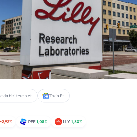
'da bizi tercih et
Takip Et
S
-2,92%
PFE
1,08%
LLY
1,80%