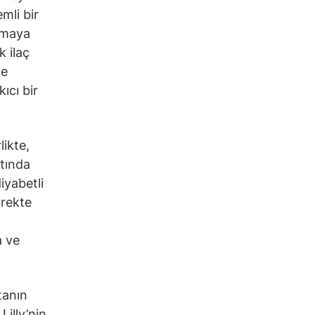
mli bir
ışmaya
 ilaç
de
ıcı bir
likte,
ltında
iyabetli
yrekte
a ve
tanın
Lilly’nin