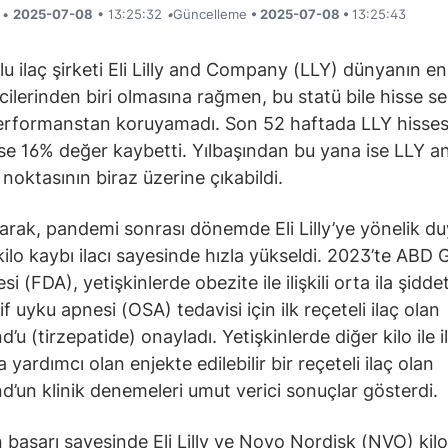
i •
2025-07-08
• 13:25:32
•
Güncelleme
• 2025-07-08 •
13:25:43
lu ilaç şirketi Eli Lilly and Company (LLY) dünyanın e
ticilerinden biri olmasına rağmen, bu statü bile hisse s
erformanstan koruyamadı. Son 52 haftada LLY hisses
e 16% değer kaybetti. Yılbaşından bu yana ise LLY a
noktasının biraz üzerine çıkabildi.
arak, pandemi sonrası dönemde Eli Lilly’ye yönelik duya
 kilo kaybı ilacı sayesinde hızla yükseldi. 2023’te ABD 
esi (FDA), yetişkinlerde obezite ile ilişkili orta ila şiddet
f uyku apnesi (OSA) tedavisi için ilk reçeteli ilaç olan
u (tirzepatide) onayladı. Yetişkinlerde diğer kilo ile ilg
 yardımcı olan enjekte edilebilir bir reçeteli ilaç olan
’un klinik denemeleri umut verici sonuçlar gösterdi.
 başarı sayesinde Eli Lilly ve Novo Nordisk (NVO) kilo