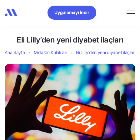
Uygulamayı İndir
Eli Lilly’den yeni diyabet ilaçları
Ana Sayfa
Midas’ın Kulakları
Eli Lilly’den yeni diyabet ilaçları