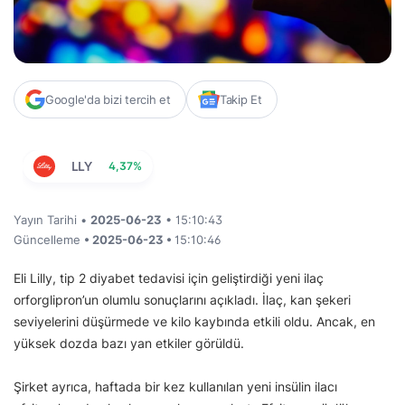
Google'da bizi tercih et
Takip Et
LLY
4,37%
Yayın Tarihi •
2025-06-23
• 15:10:43
Güncelleme
• 2025-06-23 •
15:10:46
Eli Lilly, tip 2 diyabet tedavisi için geliştirdiği yeni ilaç
orforglipron’un olumlu sonuçlarını açıkladı. İlaç, kan şekeri
seviyelerini düşürmede ve kilo kaybında etkili oldu. Ancak, en
yüksek dozda bazı yan etkiler görüldü.
Şirket ayrıca, haftada bir kez kullanılan yeni insülin ilacı