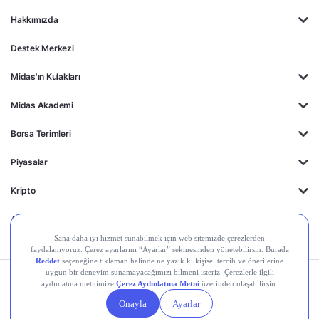
Hakkımızda
Destek Merkezi
Midas'ın Kulakları
Midas Akademi
Borsa Terimleri
Piyasalar
Kripto
Ayrıcalıklar
Kişisel Verilerin
Gizlilik
Yasal
Çerez
Korunması
Politikası
Duyurular
Ayarları