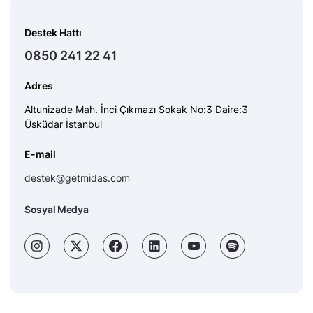
Destek Hattı
0850 241 22 41
Adres
Altunizade Mah. İnci Çıkmazı Sokak No:3 Daire:3
Üsküdar İstanbul
E-mail
destek@getmidas.com
Sosyal Medya