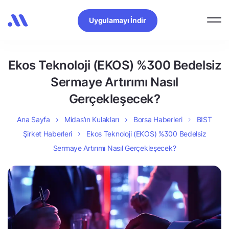
Uygulamayı İndir
Ekos Teknoloji (EKOS) %300 Bedelsiz
Sermaye Artırımı Nasıl
Gerçekleşecek?
Ana Sayfa
Midas’ın Kulakları
Borsa Haberleri
BIST
Şirket Haberleri
Ekos Teknoloji (EKOS) %300 Bedelsiz
Sermaye Artırımı Nasıl Gerçekleşecek?