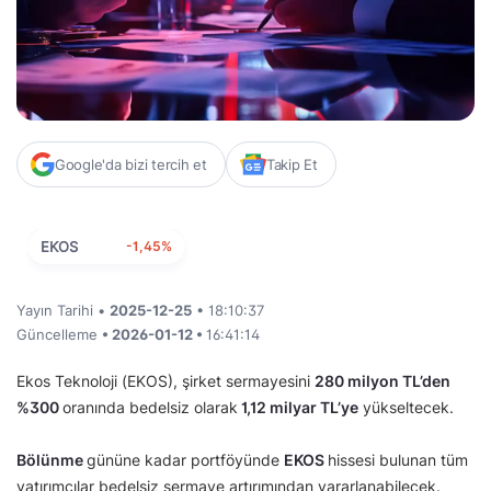
Google'da bizi tercih et
Takip Et
EKOS
-1,45%
Yayın Tarihi •
2025-12-25
• 18:10:37
Güncelleme
• 2026-01-12 •
16:41:14
Ekos Teknoloji (EKOS), şirket sermayesini
280 milyon TL’den
%300
oranında bedelsiz olarak
1,12 milyar TL’ye
yükseltecek.
Bölünme
gününe kadar portföyünde
EKOS
hissesi bulunan tüm
yatırımcılar bedelsiz sermaye artırımından yararlanabilecek.