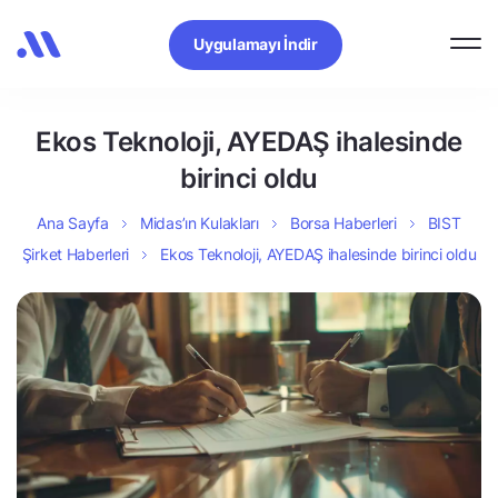
Uygulamayı İndir
Ekos Teknoloji, AYEDAŞ ihalesinde
birinci oldu
Ana Sayfa
Midas’ın Kulakları
Borsa Haberleri
BIST
Şirket Haberleri
Ekos Teknoloji, AYEDAŞ ihalesinde birinci oldu