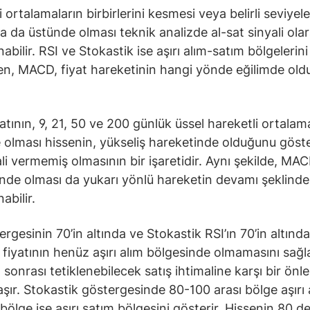
 ortalamaların birbirlerini kesmesi veya belirli seviyele
ya da üstünde olması teknik analizde al-sat sinyali ola
bilir. RSI ve Stokastik ise aşırı alım-satım bölgelerini
ken, MACD, fiyat hareketinin hangi yönde eğilimde ol
yatının, 9, 21, 50 ve 200 günlük üssel hareketli ortalam
 olması hissenin, yükseliş hareketinde olduğunu göste
ali vermemiş olmasının bir işaretidir. Aynı şekilde, MAC
ünde olması da yukarı yönlü hareketin devamı şeklinde
abilir.
ergesinin 70’in altında ve Stokastik RSI’ın 70’in altınd
e fiyatının henüz aşırı alım bölgesinde olmamasını sağl
m sonrası tetiklenebilecek satış ihtimaline karşı bir önl
taşır. Stokastik göstergesinde 80-100 arası bölge aşırı 
 bölge ise aşırı satım bölgesini gösterir. Hissenin 80 d