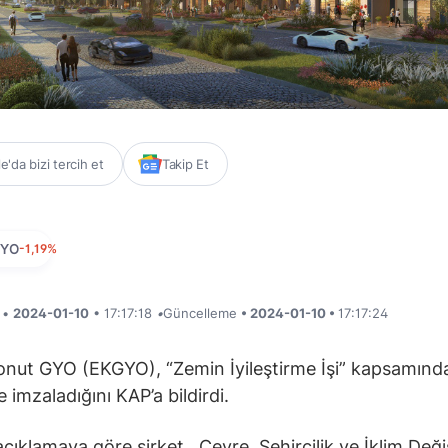
'da bizi tercih et
Takip Et
GYO
-1,19%
i •
2024-01-10
• 17:17:18
•
Güncelleme
• 2024-01-10 •
17:17:24
nut GYO (EKGYO), “Zemin İyileştirme İşi” kapsamınd
 imzaladığını KAP’a bildirdi.
açıklamaya göre şirket,
Çevre, Şehircilik ve İklim Değiş