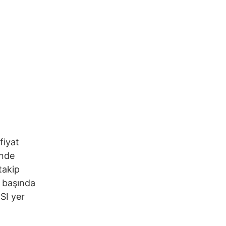
fiyat
inde
takip
n başında
SI yer