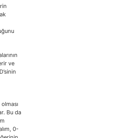
rin
rak
duğunu
alarının
rir ve
D’sinin
a olması
ar. Bu da
em
alım, 0-
eğerinin