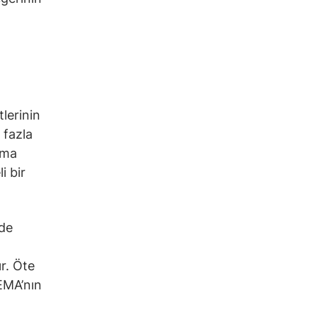
tlerinin
 fazla
rma
i bir
nde
r. Öte
EMA’nın