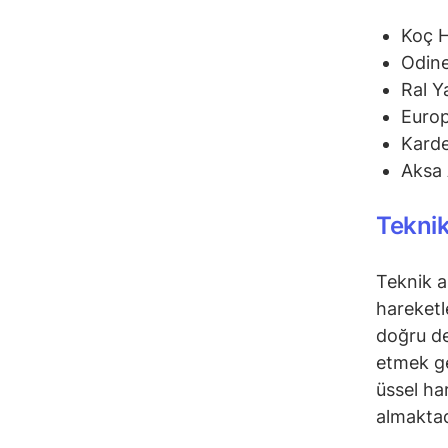
Koç 
Odine
Ral Y
Euro
Karde
Aksa 
Teknik
Teknik a
hareketl
doğru de
etmek ge
üssel ha
almaktad