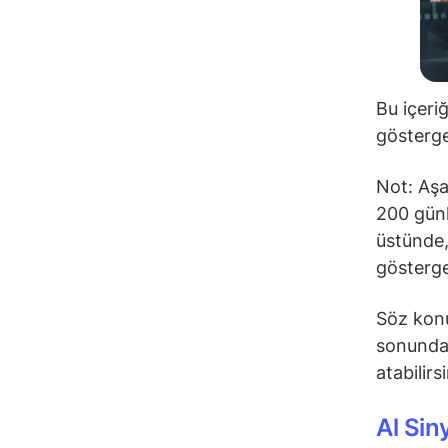
Bu içeri
gösterge
Not: Aşa
200 günl
üstünde,
gösterge
Söz konu
sonunda 
atabilirs
Al Sin