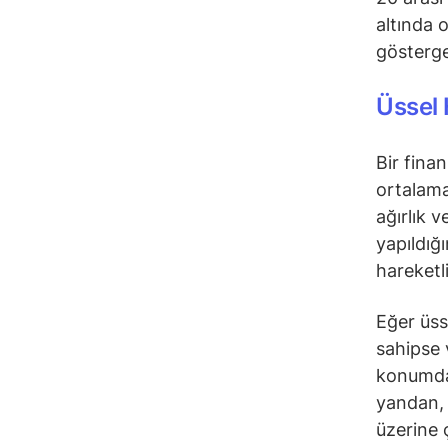
altında 
gösterge
Üssel 
Bir fina
ortalama
ağırlık 
yapıldığ
hareketl
Eğer üss
sahipse 
konumday
yandan, 
üzerine 