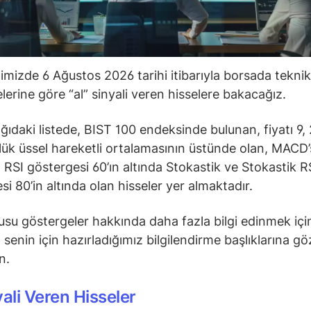
ğimizde 6 Ağustos 2026 tarihi itibarıyla borsada teknik
lerine göre “al” sinyali veren hisselere bakacağız.
ğıdaki listede, BIST 100 endeksinde bulunan, fiyatı 9, 
ük üssel hareketli ortalamasının üstünde olan, MACD’s
 RSI göstergesi 60’ın altında Stokastik ve Stokastik R
si 80’in altında olan hisseler yer almaktadır.
su göstergeler hakkında daha fazla bilgi edinmek içi
senin için hazırladığımız bilgilendirme başlıklarına gö
in.
yali Veren Hisseler