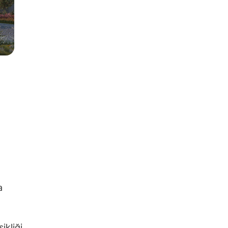
a
ikliği