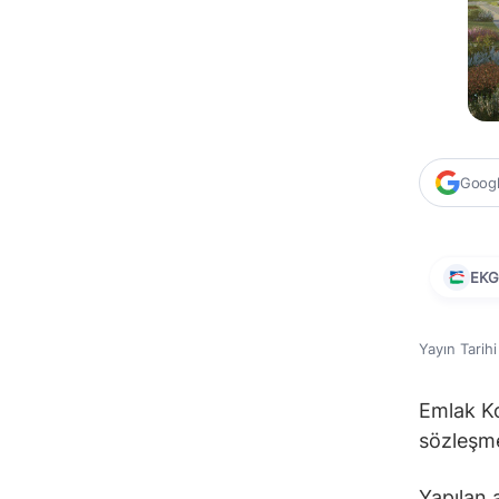
Google
EK
Yayın Tarih
Emlak Ko
sözleşme
Yapılan 