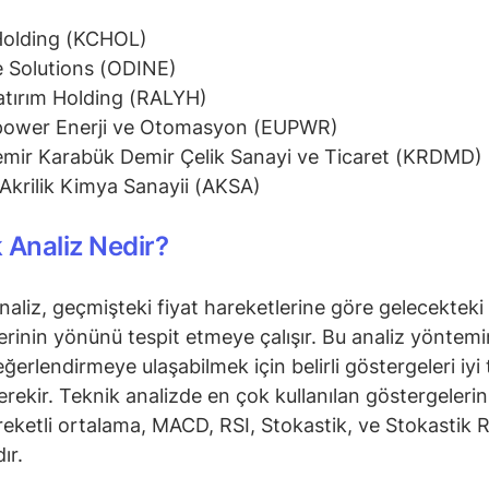
Holding (KCHOL)
 Solutions (ODINE)
atırım Holding (RALYH)
power Enerji ve Otomasyon (EUPWR)
mir Karabük Demir Çelik Sanayi ve Ticaret (KRDMD)
Akrilik Kimya Sanayii (AKSA)
 Analiz Nedir?
naliz, geçmişteki fiyat hareketlerine göre gelecekteki 
erinin yönünü tespit etmeye çalışır. Bu analiz yöntem
ğerlendirmeye ulaşabilmek için belirli göstergeleri iyi 
rekir. Teknik analizde en çok kullanılan göstergeleri
reketli ortalama, MACD, RSI, Stokastik, ve Stokastik R
ır.