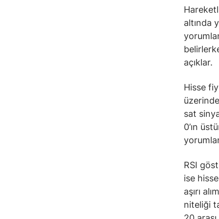
Hareketli
altında 
yorumlana
belirler
açıklar.
Hisse fi
üzerinde
sat siny
0’ın üst
yorumlan
RSI göst
ise hiss
aşırı alı
niteliği 
20 arası