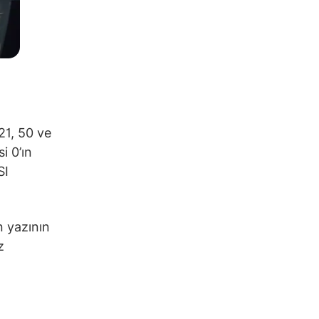
21, 50 ve
i 0’ın
SI
n yazının
z