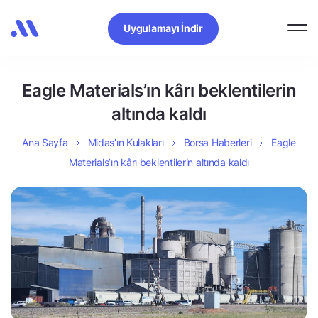
Uygulamayı İndir
Eagle Materials’ın kârı beklentilerin
altında kaldı
Ana Sayfa
Midas’ın Kulakları
Borsa Haberleri
Eagle
Materials’ın kârı beklentilerin altında kaldı