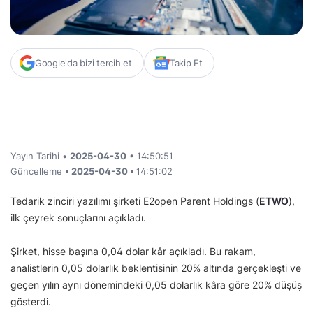
Google'da bizi tercih et
Takip Et
Yayın Tarihi •
2025-04-30
• 14:50:51
Güncelleme
• 2025-04-30 •
14:51:02
Tedarik zinciri yazılımı şirketi E2open Parent Holdings (
ETWO
),
ilk çeyrek sonuçlarını açıkladı.
Şirket, hisse başına 0,04 dolar kâr açıkladı. Bu rakam,
analistlerin 0,05 dolarlık beklentisinin 20% altında gerçekleşti ve
geçen yılın aynı dönemindeki 0,05 dolarlık kâra göre 20% düşüş
gösterdi.