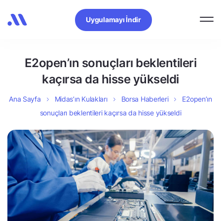
Uygulamayı İndir
E2open’ın sonuçları beklentileri
kaçırsa da hisse yükseldi
Ana Sayfa
Midas’ın Kulakları
Borsa Haberleri
E2open’ın
sonuçları beklentileri kaçırsa da hisse yükseldi