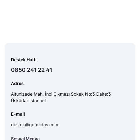
Destek Hattı
0850 241 22 41
Adres
Altunizade Mah. İnci Çıkmazı Sokak No:3 Daire:3
Üsküdar İstanbul
E-mail
destek@getmidas.com
Sosyal Medya