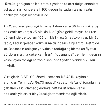
Hürmüz görüşmeleri ise petrol fiyatlarında sert dalgalanmalara
yol açtı. Yurt içinde BIST 100 geçen haftadan taşınan satış
baskısıyla zayıf bir seyir izledi.
ABD’de cuma günü açıklanan istihdam verisi 80 bin kişilik artış
beklentisine karşın 23 bin kişilik düşüşle geldi; mayıs-haziran
döneminde de toplam 103 bin kişilik aşağı revizyon yapıldı. Bu
tablo, Fed’in gelecek adımlarına dair belirsizliği artırdı. Petrolde
ise Bessent’in anlaşmaya yakın olunduğu açıklamaları fiyatları
80 doların altına çekerken, İran’ın “düşmanca” gemilerin geçişini
yasaklayan taslağı haftanın sonunda fiyatları yeniden yukarı
çevirdi.
Yurt içinde BIST 100, önceki haftanın %3,48’lik kaybının
ardından Temmuz’u %4,70 negatif kapattı. Hafta içi toparlanma
çabaları kalıcı olamadı; endeks haftayı istihdam verisi
beklentisiyle sınırlı bir yükselişle tamamlama eğiliminde.
“Neler kaçırdım?” diye üzülmene gerek yok çünkü geçtiğimiz