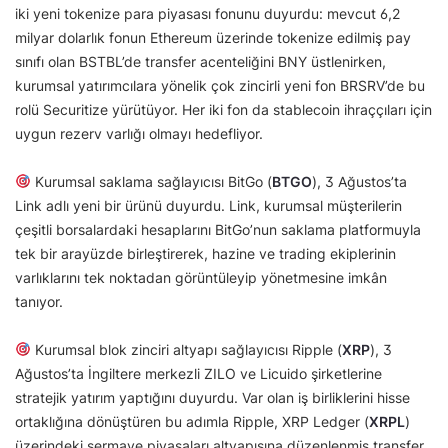
iki yeni tokenize para piyasası fonunu duyurdu: mevcut 6,2
milyar dolarlık fonun Ethereum üzerinde tokenize edilmiş pay
sınıfı olan BSTBL’de transfer acenteliğini BNY üstlenirken,
kurumsal yatırımcılara yönelik çok zincirli yeni fon BRSRV’de bu
rolü Securitize yürütüyor. Her iki fon da stablecoin ihraççıları için
uygun rezerv varlığı olmayı hedefliyor.
Kurumsal saklama sağlayıcısı BitGo (
BTGO
), 3 Ağustos’ta
Link adlı yeni bir ürünü duyurdu. Link, kurumsal müşterilerin
çeşitli borsalardaki hesaplarını BitGo’nun saklama platformuyla
tek bir arayüzde birleştirerek, hazine ve trading ekiplerinin
varlıklarını tek noktadan görüntüleyip yönetmesine imkân
tanıyor.
Kurumsal blok zinciri altyapı sağlayıcısı Ripple (
XRP
), 3
Ağustos’ta İngiltere merkezli ZILO ve Licuido şirketlerine
stratejik yatırım yaptığını duyurdu. Var olan iş birliklerini hisse
ortaklığına dönüştüren bu adımla Ripple, XRP Ledger (
XRPL
)
üzerindeki sermaye piyasaları altyapısına düzenlenmiş transfer