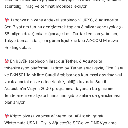
acenteliği, ihraç ve teminat mobilitesi ekliyor.
Japonya’nın yene endeksli stablecoin’i JPYC, 6 Ağustos’ta
Seri B yatırım turunu genişleterek toplam 6 milyar yene (yaklaşık
38 milyon dolar) çıkardığını açıkladı. Turdaki en son yatırımcı,
Tokyo borsasında işlem gören lojistik şirketi AZ-COM Maruwa
Holdings oldu.
En büyük stablecoin ihraççısı Tether, 6 Ağustos’ta
tokenizasyon platformu Hadron by Tether aracılığıyla, First Data
ve BKN301 ile birlikte Suudi Arabistan’da kurumsal gayrimenkul
varlıklarını tokenize edecek bir iş birliği duyurdu. Suudi
Arabistan’ın Vizyon 2030 programına dayanan bu girişimin
ileride enerji ve altyapı finansmanı gibi alanlara da genişlemesi
planlanıyor.
Kripto piyasa yapıcısı Wintermute, ABD’deki iştiraki
Wintermute USA LLC’yi 6 Ağustos’ta SEC’e ve FINRA’ya aracı