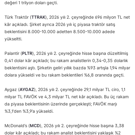
değeri 1 trilyon doları geçti.
Türk Traktör (
TTRAK
), 2026 yılı 2. çeyreğinde 696 milyon TL net
kâr açıkladı. Şirket ayrıca 2026 yılı iç piyasa traktör satış
beklentisini 8.000-10.000 adetten 8.500-10.000 adede
yükseltti.
Palantir (
PLTR
), 2026 yılı 2. çeyreğinde hisse başına düzeltilmiş
0,41 dolar kâr açıkladı; bu rakam analistlerin 0,34-0,35 dolarlık
beklentisini aştı. Şirketin geliri yıllık bazda %93 artışla 1,94 milyar
dolara yükseldi ve bu rakam beklentileri %6,8 oranında geçti.
Aygaz (
AYGAZ
), 2026 yılı 2. çeyreğinde 29,1 milyar TL ciro, 1,1
milyar TL FAVÖK ve 4,3 milyar TL net kâr açıkladı. Bu üç rakam
da piyasa beklentisinin üzerinde gerçekleşti; FAVÖK marjı
%3,1’den %3,9’a yükseldi.
McDonald’s (
MCD
), 2026 yılı 2. çeyreğinde hisse başına 3,38
dolar kâr açıkladı; bu rakam analist beklentisini yaklaşık %2