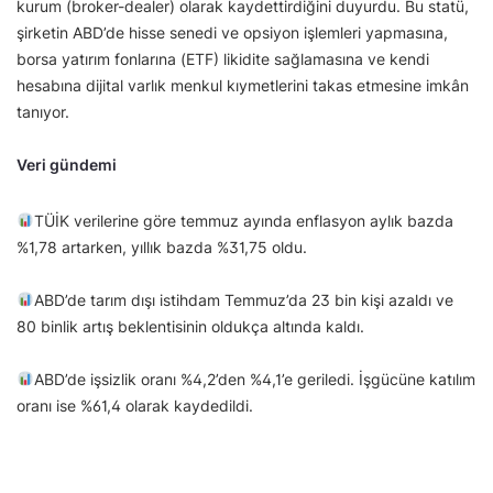
kurum (broker-dealer) olarak kaydettirdiğini duyurdu. Bu statü,
şirketin ABD’de hisse senedi ve opsiyon işlemleri yapmasına,
borsa yatırım fonlarına (ETF) likidite sağlamasına ve kendi
hesabına dijital varlık menkul kıymetlerini takas etmesine imkân
tanıyor.
Veri gündemi
TÜİK verilerine göre temmuz ayında enflasyon aylık bazda
%1,78 artarken, yıllık bazda %31,75 oldu.
ABD’de tarım dışı istihdam Temmuz’da 23 bin kişi azaldı ve
80 binlik artış beklentisinin oldukça altında kaldı.
ABD’de işsizlik oranı %4,2’den %4,1’e geriledi. İşgücüne katılım
oranı ise %61,4 olarak kaydedildi.