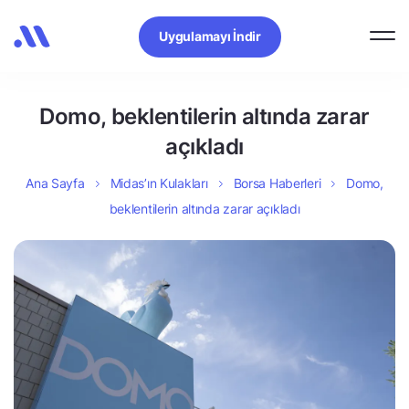
Uygulamayı İndir
Domo, beklentilerin altında zarar
açıkladı
Ana Sayfa
Midas’ın Kulakları
Borsa Haberleri
Domo,
beklentilerin altında zarar açıkladı