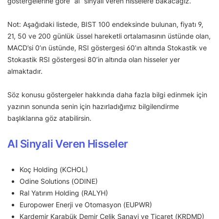
göstergelerine göre “al” sinyali veren hisselere bakacağız.
Not: Aşağıdaki listede, BIST 100 endeksinde bulunan, fiyatı 9,
21, 50 ve 200 günlük üssel hareketli ortalamasının üstünde olan,
MACD’si 0’ın üstünde, RSI göstergesi 60’ın altında Stokastik ve
Stokastik RSI göstergesi 80’in altında olan hisseler yer
almaktadır.
Söz konusu göstergeler hakkında daha fazla bilgi edinmek için
yazının sonunda senin için hazırladığımız bilgilendirme
başlıklarına göz atabilirsin.
Al Sinyali Veren Hisseler
Koç Holding (KCHOL)
Odine Solutions (ODINE)
Ral Yatırım Holding (RALYH)
Europower Enerji ve Otomasyon (EUPWR)
Kardemir Karabük Demir Çelik Sanayi ve Ticaret (KRDMD)