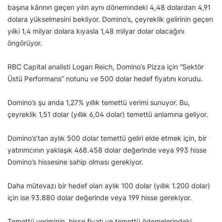
başına kârının geçen yılın aynı dönemindeki 4,48 dolardan 4,91
dolara yükselmesini bekliyor. Domino’s, çeyreklik gelirinin geçen
yılki 1,4 milyar dolara kıyasla 1,48 milyar dolar olacağını
öngörüyor.
RBC Capital analisti Logan Reich, Domino’s Pizza için “Sektör
Üstü Performans” notunu ve 500 dolar hedef fiyatını korudu.
Domino’s şu anda 1,27% yıllık temettü verimi sunuyor. Bu,
çeyreklik 1,51 dolar (yıllık 6,04 dolar) temettü anlamına geliyor.
Domino’s’tan aylık 500 dolar temettü geliri elde etmek için, bir
yatırımcının yaklaşık 468.458 dolar değerinde veya 993 hisse
Domino’s hissesine sahip olması gerekiyor.
Daha mütevazı bir hedef olan aylık 100 dolar (yıllık 1.200 dolar)
için ise 93.880 dolar değerinde veya 199 hisse gerekiyor.
Temettü veriminin, hisse fiyatı ve temettü ödemelerindeki