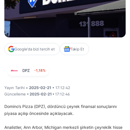
Google'da bizi tercih et
Takip Et
DPZ
-1,18%
Yayın Tarihi •
2025-02-21
• 17:12:42
Güncelleme
• 2025-02-21 •
17:12:46
Domino’s Pizza (DPZ), dördüncü çeyrek finansal sonuçlarını
piyasa açılışı öncesinde açıklayacak.
Analistler, Ann Arbor, Michigan merkezli şirketin çeyreklik hisse