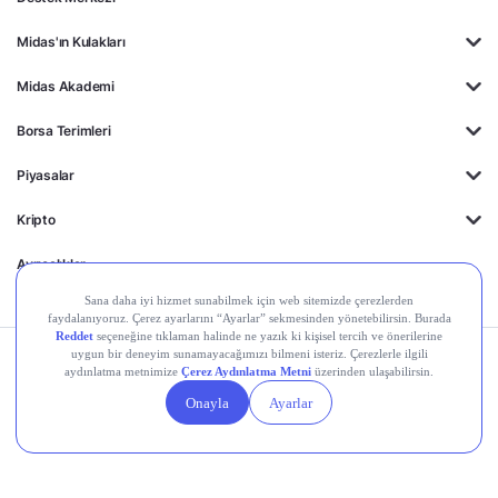
Midas'ın Kulakları
Midas Akademi
Borsa Terimleri
Piyasalar
Kripto
Ayrıcalıklar
Kişisel Verilerin
Gizlilik
Yasal
Çerez
Korunması
Politikası
Duyurular
Ayarları
© 2026 Midas Finansal Teknolojiler A.Ş. Tüm hakları saklıdır.