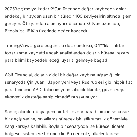
2025’te şimdiye kadar 9%’un üzerinde değer kaybeden dolar
endeksi, bir aydan uzun bir süredir 100 seviyesinin altında işlem
görüyor. Öte yandan altın aynı dönemde 30%’un üzerinde,
Bitcoin ise 15%’in üzerinde değer kazandı.
TradingView’a göre bugün ise dolar endeksi, 0,1%’lik ılımlı bir
toparlanma kaydetti ancak analistlerden doların küresel rezerv
para birimi kaybedebileceği uyarısı gelmeye başladı.
Wolf Financial, doların ciddi bir değer kaybına uğradığı bir
senaryoda Çin yuanı, Japon yeni veya Rus rublesi gibi hiçbir fiat
para biriminin ABD dolarının yerini alacak likidite, güven veya
ekonomik desteğe sahip olmadığını savunuyor.
Sonuç olarak, dünya yeni bir tek rezerv para birimine sorunsuz
bir geçiş yerine, on yıllarca sürecek bir istikrarsızlık dönemiyle
karşı karşıya kalabilir. Böyle bir senaryoda ise küresel ticaret
bölgesel sistemlere bölünebilir. Bu nedenle, ülkeler küresel