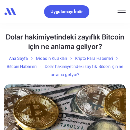
Uygulamayı İndir
Dolar hakimiyetindeki zayıflık Bitcoin
için ne anlama geliyor?
Ana Sayfa
Midas’ın Kulakları
Kripto Para Haberleri
Bitcoin Haberleri
Dolar hakimiyetindeki zayıflık Bitcoin için ne
anlama geliyor?