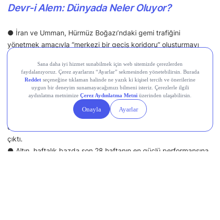
Devr-i Alem: Dünyada Neler Oluyor?
● İran ve Umman, Hürmüz Boğazı’ndaki gemi trafiğini
yönetmek amacıyla “merkezi bir geçiş koridoru” oluşturmayı
planlıyor; anlaşma kapsamında ABD ve İsrail gemilerinin
boğazdan geçişi yasaklanacak.
● Trump, İran ile yakında anlaşmaya varabileceklerini açıkladı;
Tahran ise bunu “başarısız bir tiyatro diplomasisi” olarak
nitelendirdi.
● Petrol fiyatları, Hürmüz Boğazı’na yönelik yeni kısıtlama
önerileriyle yükselişini sürdürdü; Brent petrol 84 doların üzerine
çıktı.
● Altın, haftalık bazda son 28 haftanın en güçlü performansına
hazırlanıyor.
● Çin’in ihracatı temmuzda beklentileri aştı.
● Apollo, İngiliz havayolu EasyJet’i hisse başına 7,15 sterlinden
nakit olarak satın almayı kabul etti.