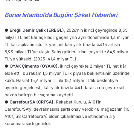
Borsa İstanbul’da Bugün: Şirket Haberleri
●
Ereğli Demir Çelik (EREGL)
, 2026’nın ikinci çeyreğinde 8,55
milyar TL net kâr açıkladı; geçen yılın aynı döneminde 1,3 milyar
TL kâr açıklanmıştı. İlk yarı net kârı yıllık bazda %415 artışla
8,93 milyar TL’ye ulaştı. Satış gelirleri ikinci çeyrekte 64,9 milyar
TL’ye yükseldi (2025: 41,4 milyar TL).
●
OYAK Çimento (OYAKC)
, ikinci çeyrekte 2 milyar TL net kâr
elde etti; bu rakam 1,5 milyar TL’lik piyasa beklentisinin üzerinde
kaldı. Hasılat 15,6 milyar TL ile 15,1 milyar TL’lik beklentiyle
uyumlu gerçekleşti; kâr yıllık bazda %41 daralsa da çeyreksel
bazda belirgin bir sıçrama kaydetti.
●
CarrefourSA (CRFSA)
, Rekabet Kurulu, A101’in
CarrefourSA’yı devralmasına şartlı onay verdi; 48 mağazanın (10
A101, 38 CarrefourSA) elden çıkarılması ve istihdamın 3 yıl
korunması şartı getirildi.