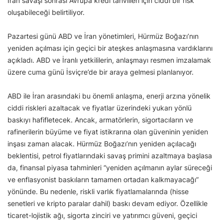
İran savaşı sonrası Avrupa kredi tahvilleri için ciddi bir risk
oluşabileceği belirtiliyor.
Pazartesi günü ABD ve İran yönetimleri, Hürmüz Boğazı’nın
yeniden açılması için geçici bir ateşkes anlaşmasına vardıklarını
açıkladı. ABD ve İranlı yetkililerin, anlaşmayı resmen imzalamak
üzere cuma günü İsviçre’de bir araya gelmesi planlanıyor.
ABD ile İran arasındaki bu önemli anlaşma, enerji arzına yönelik
ciddi riskleri azaltacak ve fiyatlar üzerindeki yukarı yönlü
baskıyı hafifletecek. Ancak, armatörlerin, sigortacıların ve
rafinerilerin büyüme ve fiyat istikrarına olan güveninin yeniden
inşası zaman alacak. Hürmüz Boğazı’nın yeniden açılacağı
beklentisi, petrol fiyatlarındaki savaş primini azaltmaya başlasa
da, finansal piyasa tahminleri “yeniden açılmanın aylar süreceği
ve enflasyonist baskıların tamamen ortadan kalkmayacağı”
yönünde. Bu nedenle, riskli varlık fiyatlamalarında (hisse
senetleri ve kripto paralar dahil) baskı devam ediyor. Özellikle
ticaret-lojistik ağı, sigorta zinciri ve yatırımcı güveni, geçici