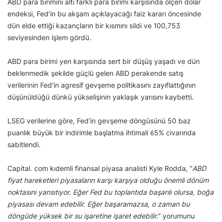
ABD para birimini altı farklı para birimi karşısında ölçen dolar
endeksi, Fed’in bu akşam açıklayacağı faiz kararı öncesinde
dün elde ettiği kazançların bir kısmını sildi ve 100,753
seviyesinden işlem gördü.
ABD para birimi yen karşısında sert bir düşüş yaşadı ve dün
beklenmedik şekilde güçlü gelen ABD perakende satış
verilerinin Fed’in agresif gevşeme politikasını zayıflattığının
düşünüldüğü dünkü yükselişinin yaklaşık yarısını kaybetti.
LSEG verilerine göre, Fed’in gevşeme döngüsünü 50 baz
puanlık büyük bir indirimle başlatma ihtimali 65% civarında
sabitlendi.
Capital. com kıdemli finansal piyasa analisti Kyle Rodda, “
ABD
fiyat hareketleri piyasaların karşı karşıya olduğu önemli dönüm
noktasını yansıtıyor. Eğer Fed bu toplantıda başarılı olursa, boğa
piyasası devam edebilir. Eğer başaramazsa, o zaman bu
döngüde yüksek bir su işaretine işaret edebilir.
” yorumunu