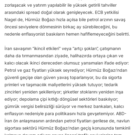
zorlaşacak ve yatırım yapılabilir ile yüksek getirili tahviller
arasındaki spread doğal olarak genişleyecek. ECB yetkilisi
Nagel de, Hürmüz Boğazı hızla açılsa bile petrol arzının savaş
öncesi seviyelere dönmesinin birkaç ay sürebileceğini, bu
nedenle enflasyonist baskıların hemen hafiflemeyeceğini belirtti.
İran savaşının “ikincil etkileri” veya “artçı şokları”, çatışmanın
daha da tırmanmasından ziyade, halihazırda ortaya çıkan ve
kalıcı olacak ikinci dereceden olumsuz yansımaları ifade ediyor:
Petrol ve gaz fiyatları yüksek seyrediyor; Hürmüz Boğazı’ndan
güvenli geçişe olan güven yavaş toparlanıyor, bu da sigorta
primleri ve taşımacılık maliyetlerini yüksek tutuyor; tedarik
zincirleri yeniden şekilleniyor; şirketler stoklarını yeniden inşa
ediyor; depolama çipi kıtlığı döngüsel sektörleri baskılıyor;
gümrük vergisi belirsizliği sürüyor ve merkez bankaları, kalıcı
enflasyon nedeniyle para politikasını hızla gevşetemiyor. ABD-
İran ön anlaşmasının ardından petrol fiyatları gerilese de, navlun
sigortası sektörü Hürmüz Boğazı’ndan geçiş konusunda temkinli