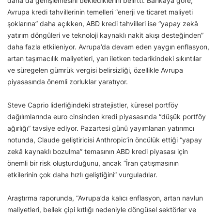
daha da genişlemesini beklediklerini belirtti. Bankaya göre,
Avrupa kredi tahvillerinin temelleri “enerji ve ticaret maliyeti
şoklarına” daha açıkken, ABD kredi tahvilleri ise “yapay zekâ
yatırım döngüleri ve teknoloji kaynaklı nakit akışı desteğinden”
daha fazla etkileniyor. Avrupa’da devam eden yaygın enflasyon,
artan taşımacılık maliyetleri, yarı iletken tedarikindeki sıkıntılar
ve süregelen gümrük vergisi belirsizliği, özellikle Avrupa
piyasasında önemli zorluklar yaratıyor.
Steve Caprio liderliğindeki stratejistler, küresel portföy
dağılımlarında euro cinsinden kredi piyasasında “düşük portföy
ağırlığı” tavsiye ediyor. Pazartesi günü yayımlanan yatırımcı
notunda, Claude geliştiricisi Anthropic’in öncülük ettiği “yapay
zekâ kaynaklı bozulma” temasının ABD kredi piyasası için
önemli bir risk oluşturduğunu, ancak “İran çatışmasının
etkilerinin çok daha hızlı geliştiğini” vurguladılar.
Araştırma raporunda, “Avrupa’da kalıcı enflasyon, artan navlun
maliyetleri, bellek çipi kıtlığı nedeniyle döngüsel sektörler ve