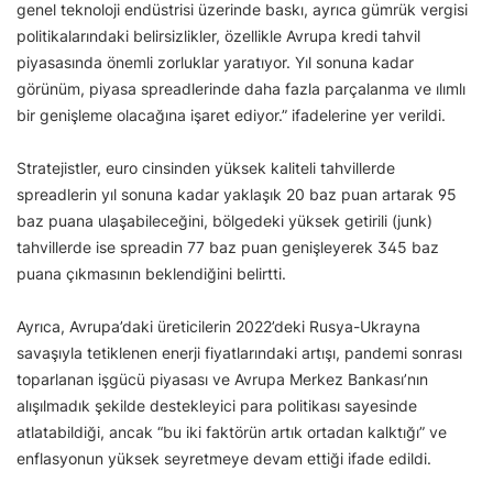
genel teknoloji endüstrisi üzerinde baskı, ayrıca gümrük vergisi
politikalarındaki belirsizlikler, özellikle Avrupa kredi tahvil
piyasasında önemli zorluklar yaratıyor. Yıl sonuna kadar
görünüm, piyasa spreadlerinde daha fazla parçalanma ve ılımlı
bir genişleme olacağına işaret ediyor.” ifadelerine yer verildi.
Stratejistler, euro cinsinden yüksek kaliteli tahvillerde
spreadlerin yıl sonuna kadar yaklaşık 20 baz puan artarak 95
baz puana ulaşabileceğini, bölgedeki yüksek getirili (junk)
tahvillerde ise spreadin 77 baz puan genişleyerek 345 baz
puana çıkmasının beklendiğini belirtti.
Ayrıca, Avrupa’daki üreticilerin 2022’deki Rusya-Ukrayna
savaşıyla tetiklenen enerji fiyatlarındaki artışı, pandemi sonrası
toparlanan işgücü piyasası ve Avrupa Merkez Bankası’nın
alışılmadık şekilde destekleyici para politikası sayesinde
atlatabildiği, ancak “bu iki faktörün artık ortadan kalktığı” ve
enflasyonun yüksek seyretmeye devam ettiği ifade edildi.