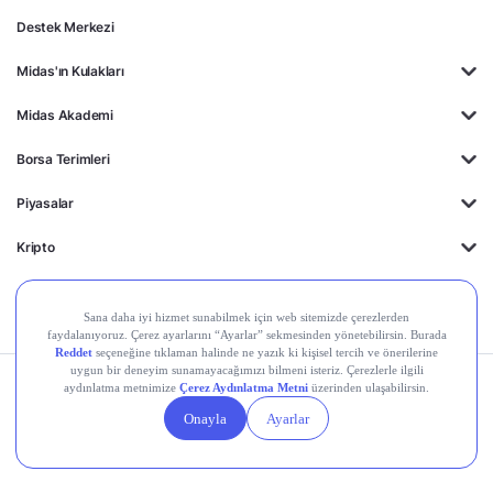
Destek Merkezi
Midas'ın Kulakları
Midas Akademi
Borsa Terimleri
Piyasalar
Kripto
Ayrıcalıklar
Kişisel Verilerin
Gizlilik
Yasal
Çerez
Korunması
Politikası
Duyurular
Ayarları
© 2026 Midas Finansal Teknolojiler A.Ş. Tüm hakları saklıdır.