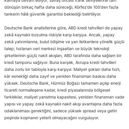
kalmaya devam ediyor; savaş öncesi trafik seviyelerine tam
dönüşün birkaç hafta daha süreceği, Körfez’de 100’den fazla
tankerin hâlâ güvenlik garantisi beklediği belirtiliyor.
Deutsche Bank analistlerine göre, ABD kredi tahvilleri de yapay
zekâ kaynaklı bozulma riskiyle karşı karşıya. Ancak, yapay
zekâ yatırımlarına, bulut bilişime ve yarı iletkenlere yönelik güçlü
talep; hızlanan veri merkezi inşaatları ve büyük teknoloji
şirketlerinin güçlü nakit akışları, ABD tarafında daha sağlam bir
kredi tamponu sağlıyor. Buna karşılık, Avrupa kredi tahvilleri
daha zorlu bir tabloyla karşı karşıya: Maliyet şokları daha hızlı,
kâr esnekliği daha zayıf ve yeniden finansman baskısı daha
yüksek. Deutsche Bank, Hürmüz Boğazı tamamen açılıp enerji
ticareti normalleşene kadar, kredi piyasalarında bölgesel
farklılıklar, maliyet yansıtma kapasitesi, yeniden finansman vade
yapısı ve yapay zekâ kaynaklı nakit akışı avantajına daha fazla
odaklanılması gerektiğini, sadece yüksek spread veya getiri
peşinde koşmanın yeterli olmayacağını vurguluyor.