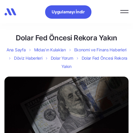
Uygulamayı İndir
Dolar Fed Öncesi Rekora Yakın
Ana Sayfa
Midas’ın Kulakları
Ekonomi ve Finans Haberleri
Döviz Haberleri
Dolar Yorum
Dolar Fed Öncesi Rekora
Yakın