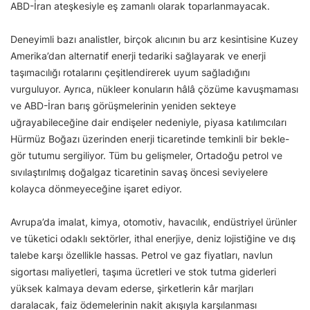
ABD-İran ateşkesiyle eş zamanlı olarak toparlanmayacak.
Deneyimli bazı analistler, birçok alıcının bu arz kesintisine Kuzey
Amerika’dan alternatif enerji tedariki sağlayarak ve enerji
taşımacılığı rotalarını çeşitlendirerek uyum sağladığını
vurguluyor. Ayrıca, nükleer konuların hâlâ çözüme kavuşmaması
ve ABD-İran barış görüşmelerinin yeniden sekteye
uğrayabileceğine dair endişeler nedeniyle, piyasa katılımcıları
Hürmüz Boğazı üzerinden enerji ticaretinde temkinli bir bekle-
gör tutumu sergiliyor. Tüm bu gelişmeler, Ortadoğu petrol ve
sıvılaştırılmış doğalgaz ticaretinin savaş öncesi seviyelere
kolayca dönmeyeceğine işaret ediyor.
Avrupa’da imalat, kimya, otomotiv, havacılık, endüstriyel ürünler
ve tüketici odaklı sektörler, ithal enerjiye, deniz lojistiğine ve dış
talebe karşı özellikle hassas. Petrol ve gaz fiyatları, navlun
sigortası maliyetleri, taşıma ücretleri ve stok tutma giderleri
yüksek kalmaya devam ederse, şirketlerin kâr marjları
daralacak, faiz ödemelerinin nakit akışıyla karşılanması