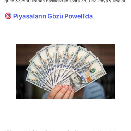
güne 37,9580 liradan başladıktan sonra 38,0196 liraya yükseldi.
Piyasaların Gözü Powell’da