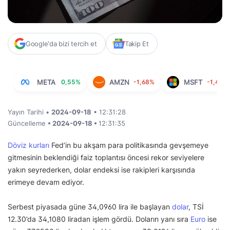
Google'da bizi tercih et
Takip Et
META
0,55%
AMZN
-1,68%
MSFT
-1,43%
Yayın Tarihi •
2024-09-18
• 12:31:28
Güncelleme
• 2024-09-18 •
12:31:35
Döviz kurları
Fed’in bu akşam para politikasında gevşemeye
gitmesinin beklendiği faiz toplantısı öncesi rekor seviyelere
yakın seyrederken, dolar endeksi ise rakipleri karşısında
erimeye devam ediyor.
Serbest piyasada güne 34,0960 lira ile başlayan
dolar
, TSİ
12.30’da 34,1080 liradan işlem gördü. Doların yanı sıra
Euro
ise