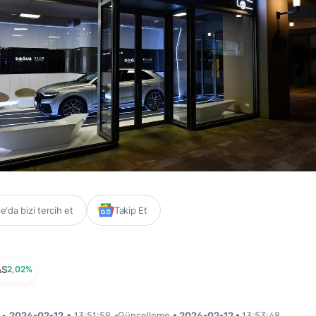
'da bizi tercih et
Takip Et
AS
2,02%
i •
2024-02-12
• 13:51:59
•
Güncelleme
• 2024-02-12 •
13:53:48