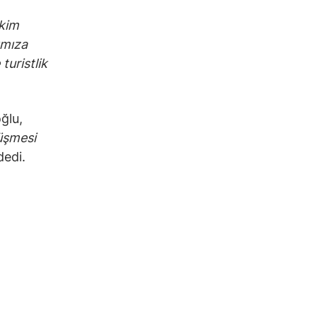
kim
ımıza
turistlik
ğlu,
üşmesi
dedi.