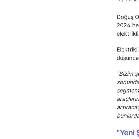
Doğuş Ot
2024 hed
elektrikl
Elektrik
düşünces
“Bizim ş
sonunda 
segmentt
araçları
artıraca
bunlardan
“
Yeni 