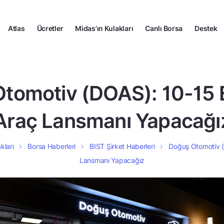
Atlas
Ücretler
Midas’ın Kulakları
Canlı Borsa
Destek
tomotiv (DOAS): 10-15 El
Araç Lansmanı Yapacağı
kları
Borsa Haberleri
BIST Şirket Haberleri
Doğuş Otomotiv (D
Lansmanı Yapacağız