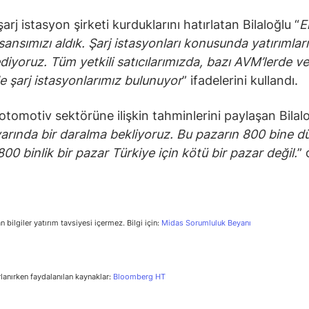
şarj istasyon şirketi kurduklarını hatırlatan Bilaloğlu “
E
isansımızı aldık. Şarj istasyonları konusunda yatırımlar
iyoruz. Tüm yetkili satıcılarımızda, bazı AVM’lerde ve 
de şarj istasyonlarımız bulunuyor
” ifadelerini kullandı.
otomotiv sektörüne ilişkin tahminlerini paylaşan Bilalo
arında bir daralma bekliyoruz. Bu pazarın 800 bine d
00 binlik bir pazar Türkiye için kötü bir pazar değil.
” 
n bilgiler yatırım tavsiyesi içermez. Bilgi için:
Midas Sorumluluk Beyanı
rlanırken faydalanılan kaynaklar:
Bloomberg HT