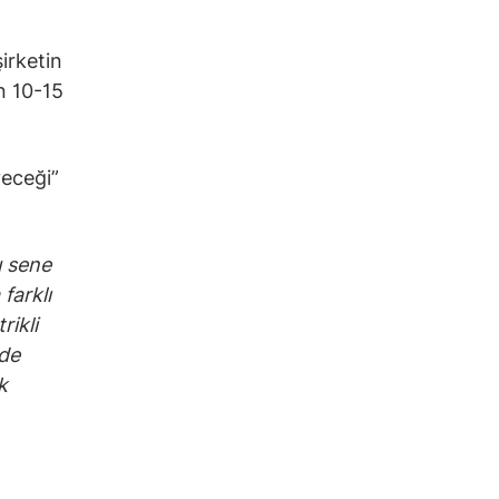
irketin
in 10-15
yeceği”
u sene
farklı
rikli
lde
k