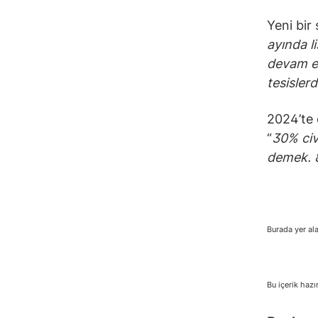
Yeni bir 
ayında l
devam ed
tesisler
2024’te 
“
30% civ
demek. 8
Burada yer ala
Bu içerik hazı